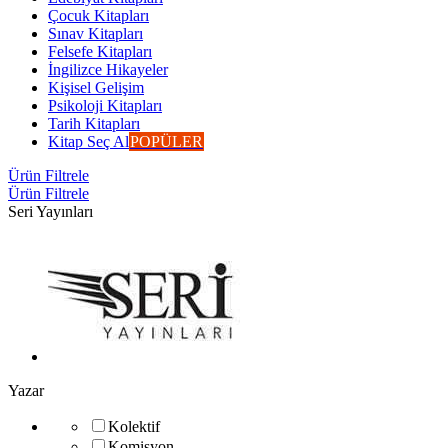
Çocuk Kitapları
Sınav Kitapları
Felsefe Kitapları
İngilizce Hikayeler
Kişisel Gelişim
Psikoloji Kitapları
Tarih Kitapları
Kitap Seç Al
POPÜLER
Ürün Filtrele
Ürün Filtrele
Seri Yayınları
Yazar
Kolektif
Komisyon