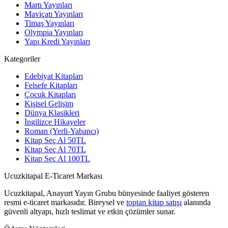
Martı Yayınları
Maviçatı Yayınları
Timaş Yayınları
Olympia Yayınları
Yapı Kredi Yayınları
Kategoriler
Edebiyat Kitapları
Felsefe Kitapları
Çocuk Kitapları
Kişisel Gelişim
Dünya Klasikleri
İngilizce Hikayeler
Roman (Yerli-Yabancı)
Kitap Seç Al 50TL
Kitap Seç Al 70TL
Kitap Seç Al 100TL
Ucuzkitapal E-Ticaret Markası
Ucuzkitapal, Anayurt Yayın Grubu bünyesinde faaliyet gösteren
resmi e-ticaret markasıdır. Bireysel ve
toptan kitap satışı
alanında
güvenli altyapı, hızlı teslimat ve etkin çözümler sunar.