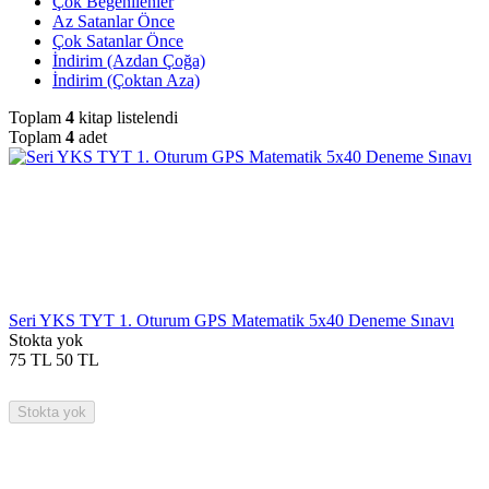
Çok Beğenilenler
Az Satanlar Önce
Çok Satanlar Önce
İndirim (Azdan Çoğa)
İndirim (Çoktan Aza)
Toplam
4
kitap listelendi
Toplam
4
adet
Seri YKS TYT 1. Oturum GPS Matematik 5x40 Deneme Sınavı
Stokta yok
75
TL
50
TL
Stokta yok