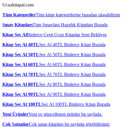
Ucuzkitapal.com
Tüm Kategoriler
Tüm kitap kategorilerine buradan ulaşabilirsin
Sınav Kitapları
Tüm Sınavlara Hazırlık Kitapları Burada
Kitap Seç Al
Binlerce Çeşit Ucuz Kitaplar Seni Bekliyor
Kitap Seç Al 40TL
Seç Al 40TL Binlerce Kitap Burada
Kitap Seç Al 50TL
Seç Al 50TL Binlerce Kitap Burada
Kitap Seç Al 60TL
Seç Al 60TL Binlerce Kitap Burada
Kitap Seç Al 70TL
Seç Al 70TL Binlerce Kitap Burada
Kitap Seç Al 80TL
Seç Al 80TL Binlerce Kitap Burada
Kitap Seç Al 90TL
Seç Al 90TL Binlerce Kitap Burada
Kitap Seç Al 100TL
Seç Al 100TL Binlerce Kitap Burada
Yeni Ürünler
Yeni ve güncellenen ürünler bu sayfada.
Çok Satanlar
Çok satan kitapları bu sayfada görebilirsiniz