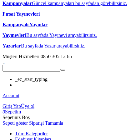
Kampanyalar
Güncel kampanyaları bu sayfadan görebilirsiniz.
Fırsat Yayınevleri
Kampanyalı Yayınlar
Yayınevleri
Bu sayfada Yayınevi arayabilirsiniz.
Yazarlar
Bu sayfada Yazar arayabilirsiniz.
Müşteri Hizmetleri
0850 305 12 65
_ec_start_typing
Account
Giriş Yap
Üye ol
0
Sepetim
Sepetiniz Boş
Sepeti göster
Siparişi Tamamla
Tüm Kategoriler
Edebiyat Kitapları