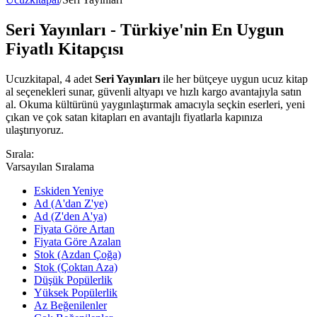
Seri Yayınları - Türkiye'nin En Uygun
Fiyatlı Kitapçısı
Ucuzkitapal, 4 adet
Seri Yayınları
ile her bütçeye uygun ucuz kitap
al seçenekleri sunar, güvenli altyapı ve hızlı kargo avantajıyla satın
al. Okuma kültürünü yaygınlaştırmak amacıyla seçkin eserleri, yeni
çıkan ve çok satan kitapları en avantajlı fiyatlarla kapınıza
ulaştırıyoruz.
Sırala:
Varsayılan Sıralama
Eskiden Yeniye
Ad (A'dan Z'ye)
Ad (Z'den A'ya)
Fiyata Göre Artan
Fiyata Göre Azalan
Stok (Azdan Çoğa)
Stok (Çoktan Aza)
Düşük Popülerlik
Yüksek Popülerlik
Az Beğenilenler