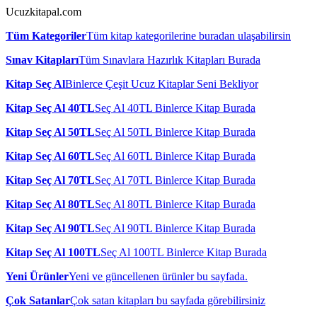
Ucuzkitapal.com
Tüm Kategoriler
Tüm kitap kategorilerine buradan ulaşabilirsin
Sınav Kitapları
Tüm Sınavlara Hazırlık Kitapları Burada
Kitap Seç Al
Binlerce Çeşit Ucuz Kitaplar Seni Bekliyor
Kitap Seç Al 40TL
Seç Al 40TL Binlerce Kitap Burada
Kitap Seç Al 50TL
Seç Al 50TL Binlerce Kitap Burada
Kitap Seç Al 60TL
Seç Al 60TL Binlerce Kitap Burada
Kitap Seç Al 70TL
Seç Al 70TL Binlerce Kitap Burada
Kitap Seç Al 80TL
Seç Al 80TL Binlerce Kitap Burada
Kitap Seç Al 90TL
Seç Al 90TL Binlerce Kitap Burada
Kitap Seç Al 100TL
Seç Al 100TL Binlerce Kitap Burada
Yeni Ürünler
Yeni ve güncellenen ürünler bu sayfada.
Çok Satanlar
Çok satan kitapları bu sayfada görebilirsiniz