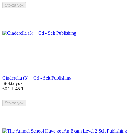
Stokta yok
Cinderella (3) + Cd - Selt Publishing
Stokta yok
60
TL
45
TL
Stokta yok