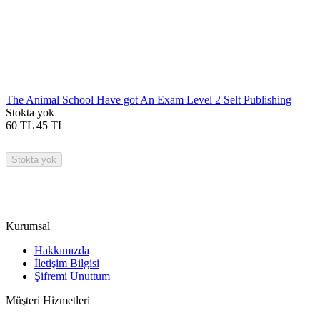
The Animal School Have got An Exam Level 2 Selt Publishing
Stokta yok
60
TL
45
TL
Stokta yok
Kurumsal
Hakkımızda
İletişim Bilgisi
Şifremi Unuttum
Müşteri Hizmetleri