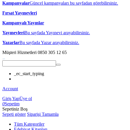
Kampanyalar
Güncel kampanyaları bu sayfadan görebilirsiniz.
Fırsat Yayınevleri
Kampanyalı Yayınlar
Yayınevleri
Bu sayfada Yayınevi arayabilirsiniz.
Yazarlar
Bu sayfada Yazar arayabilirsiniz.
Müşteri Hizmetleri
0850 305 12 65
_ec_start_typing
Account
Giriş Yap
Üye ol
0
Sepetim
Sepetiniz Boş
Sepeti göster
Siparişi Tamamla
Tüm Kategoriler
Edebiyat Kitapları