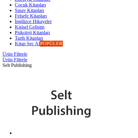
Çocuk Kitapları
Sınav Kitapları
Felsefe Kitapları
İngilizce Hikayeler
Kişisel Gelişim
Psikoloji Kitapları
Tarih Kitapları
Kitap Seç Al
POPÜLER
Ürün Filtrele
Ürün Filtrele
Selt Publishing