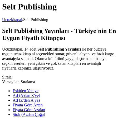
Selt Publishing
Ucuzkitapal
/
Selt Publishing
Selt Publishing Yayınları - Türkiye'nin En
Uygun Fiyatlı Kitapçısı
Ucuzkitapal, 14 adet
Selt Publishing Yayınları
ile her bütçeye
uygun ucuz kitap al seçenekleri sunar, güvenli altyapı ve hızlı kargo
avantajıyla satın al. Okuma kültürünü yaygınlaştırmak amacıyla
seçkin eserleri, yeni çıkan ve çok satan kitapları en avantajlı
fiyatlarla kapınıza ulaştırıyoruz.
Sırala:
Varsayılan Sıralama
Eskiden Yeniye
Ad (A'dan Z'ye)
Ad (Z'den A'ya)
Fiyata Göre Artan
Fiyata Göre Azalan
Stok (Azdan Çoğa)