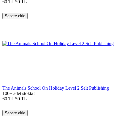
60
TL
50
TL
Sepete ekle
The Animals School On Holiday Level 2 Selt Publishing
100+ adet stokta!
60
TL
50
TL
Sepete ekle