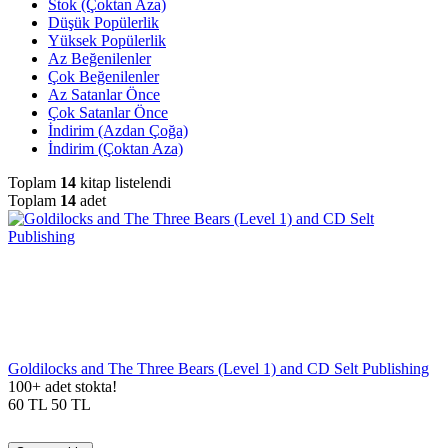
Stok (Çoktan Aza)
Düşük Popülerlik
Yüksek Popülerlik
Az Beğenilenler
Çok Beğenilenler
Az Satanlar Önce
Çok Satanlar Önce
İndirim (Azdan Çoğa)
İndirim (Çoktan Aza)
Toplam
14
kitap listelendi
Toplam
14
adet
Goldilocks and The Three Bears (Level 1) and CD Selt Publishing
100+ adet stokta!
60
TL
50
TL