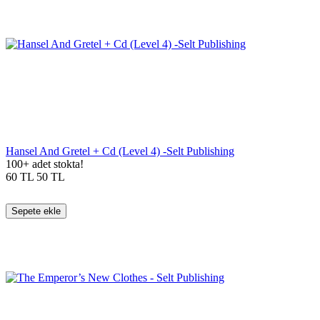
Hansel And Gretel + Cd (Level 4) -Selt Publishing
100+ adet stokta!
60
TL
50
TL
Sepete ekle