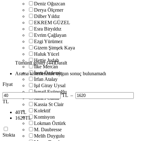
Deniz Oğuzcan
Derya Ölçener
Dilber Yıldız
EKREM GÜZEL
Esra Biryıldız
Evrim Çağlayan
Ezgi Yürümez
Gizem Şimşek Kaya
Haluk Yücel
Hettie Judah
Tümünü göster (44)
Daralt
İlke Mercan
İrem Özdemir
Arama kriterlerinize uygun sonuç bulunamadı
İrfan Atalay
Fiyat
Işıl Giray Uysal
İsmail Eyüpoğlu
TL
–
James Cahill
TL
Kassia St Clair
Kolektif
40
TL
Komisyon
1620
TL
Lokman Öztürk
M. Daubresse
Stokta
Melih Duygulu