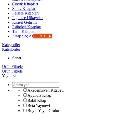
Çocuk Kitapları
Sınav Kitapları
Felsefe Kitapları
İngilizce Hikayeler
Kişisel Gelişim
Psikoloji Kitapları
Tarih Kitapları
Kitap Seç Al
POPÜLER
Kategoriler
Kategoriler
Sanat
Ürün Filtrele
Ürün Filtrele
Yayınevi
Akademisyen Kitabevi
Ayyıldız Kitap
Babil Kitap
Beta Yayınevi
Boyut Yayın Grubu