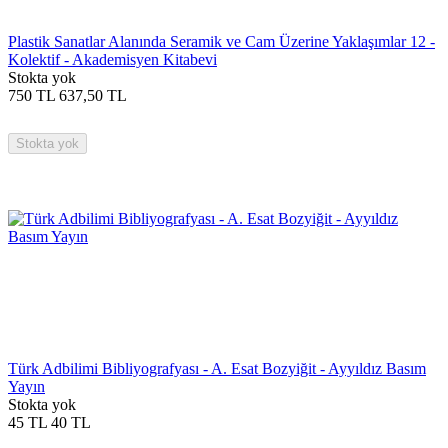
Plastik Sanatlar Alanında Seramik ve Cam Üzerine Yaklaşımlar 12 -
Kolektif - Akademisyen Kitabevi
Stokta yok
750
TL
637,50
TL
Stokta yok
Türk Adbilimi Bibliyografyası - A. Esat Bozyiğit - Ayyıldız Basım
Yayın
Stokta yok
45
TL
40
TL