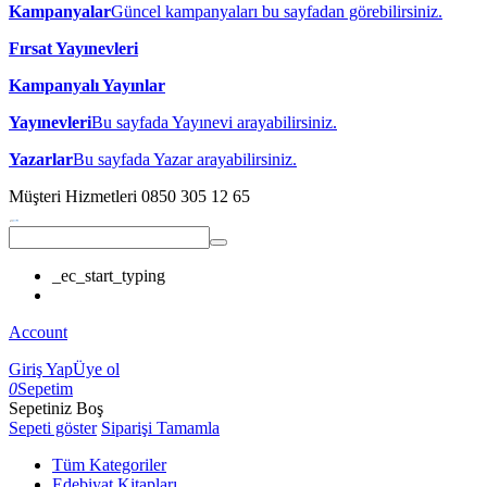
Kampanyalar
Güncel kampanyaları bu sayfadan görebilirsiniz.
Fırsat Yayınevleri
Kampanyalı Yayınlar
Yayınevleri
Bu sayfada Yayınevi arayabilirsiniz.
Yazarlar
Bu sayfada Yazar arayabilirsiniz.
Müşteri Hizmetleri
0850 305 12 65
_ec_start_typing
Account
Giriş Yap
Üye ol
0
Sepetim
Sepetiniz Boş
Sepeti göster
Siparişi Tamamla
Tüm Kategoriler
Edebiyat Kitapları