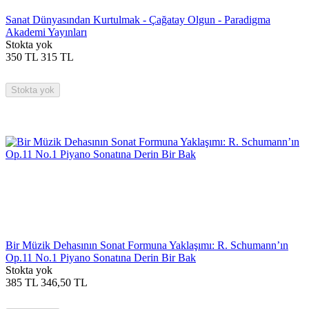
Sanat Dünyasından Kurtulmak - Çağatay Olgun - Paradigma
Akademi Yayınları
Stokta yok
350
TL
315
TL
Stokta yok
Bir Müzik Dehasının Sonat Formuna Yaklaşımı: R. Schumann’ın
Op.11 No.1 Piyano Sonatına Derin Bir Bak
Stokta yok
385
TL
346,50
TL