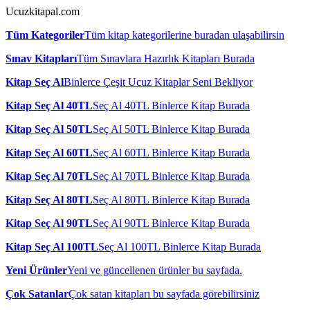
Ucuzkitapal.com
Tüm Kategoriler
Tüm kitap kategorilerine buradan ulaşabilirsin
Sınav Kitapları
Tüm Sınavlara Hazırlık Kitapları Burada
Kitap Seç Al
Binlerce Çeşit Ucuz Kitaplar Seni Bekliyor
Kitap Seç Al 40TL
Seç Al 40TL Binlerce Kitap Burada
Kitap Seç Al 50TL
Seç Al 50TL Binlerce Kitap Burada
Kitap Seç Al 60TL
Seç Al 60TL Binlerce Kitap Burada
Kitap Seç Al 70TL
Seç Al 70TL Binlerce Kitap Burada
Kitap Seç Al 80TL
Seç Al 80TL Binlerce Kitap Burada
Kitap Seç Al 90TL
Seç Al 90TL Binlerce Kitap Burada
Kitap Seç Al 100TL
Seç Al 100TL Binlerce Kitap Burada
Yeni Ürünler
Yeni ve güncellenen ürünler bu sayfada.
Çok Satanlar
Çok satan kitapları bu sayfada görebilirsiniz