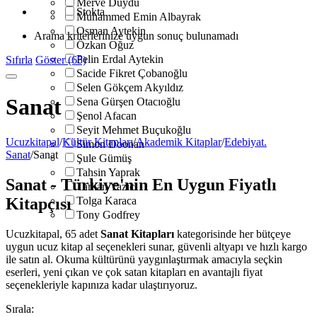
Merve Duydu
Stokta
Muhammed Emin Albayrak
Osman Aytekin
Arama kriterlerinize uygun sonuç bulunamadı
Özkan Oğuz
Pelin Erdal Aytekin
Sıfırla
Göster (65)
Sacide Fikret Çobanoğlu
Selen Gökçem Akyıldız
Sanat
Sena Gürşen Otacıoğlu
Şenol Afacan
Seyit Mehmet Buçukoğlu
Ucuzkitapal
/
Kültür Kitapları
/
Akademik Kitaplar
/
Edebiyat.
Simon Doonan
Sanat
/
Sanat
Şule Gümüş
Tahsin Yaprak
Sanat - Türkiye'nin En Uygun Fiyatlı
Tarkan Yazıcı
Kitapçısı
Tolga Karaca
Tony Godfrey
Ucuzkitapal, 65 adet
Sanat Kitapları
kategorisinde her bütçeye
uygun ucuz kitap al seçenekleri sunar, güvenli altyapı ve hızlı kargo
ile satın al. Okuma kültürünü yaygınlaştırmak amacıyla seçkin
eserleri, yeni çıkan ve çok satan kitapları en avantajlı fiyat
seçenekleriyle kapınıza kadar ulaştırıyoruz.
Sırala: