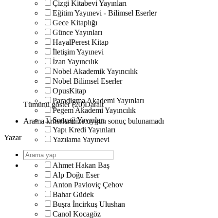
Çizgi Kitabevi Yayınları
Eğitim Yayınevi - Bilimsel Eserler
Gece Kitaplığı
Günce Yayınları
HayalPerest Kitap
İletişim Yayınevi
İzan Yayıncılık
Nobel Akademik Yayıncılık
Nobel Bilimsel Eserler
OpusKitap
Paradigma Akademi Yayınları
Tümünü göster (20)
Daralt
Pegem Akademi Yayıncılık
Sonçağ Yayınları
Arama kriterlerinize uygun sonuç bulunamadı
Yapı Kredi Yayınları
Yazar
Yazılama Yayınevi
Ahmet Hakan Baş
Alp Doğu Eser
Anton Pavloviç Çehov
Bahar Güdek
Buşra İncirkuş Ulushan
Canol Kocagöz