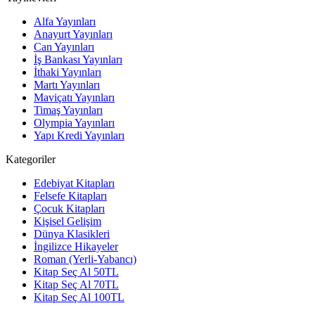
Alfa Yayınları
Anayurt Yayınları
Can Yayınları
İş Bankası Yayınları
İthaki Yayınları
Martı Yayınları
Maviçatı Yayınları
Timaş Yayınları
Olympia Yayınları
Yapı Kredi Yayınları
Kategoriler
Edebiyat Kitapları
Felsefe Kitapları
Çocuk Kitapları
Kişisel Gelişim
Dünya Klasikleri
İngilizce Hikayeler
Roman (Yerli-Yabancı)
Kitap Seç Al 50TL
Kitap Seç Al 70TL
Kitap Seç Al 100TL