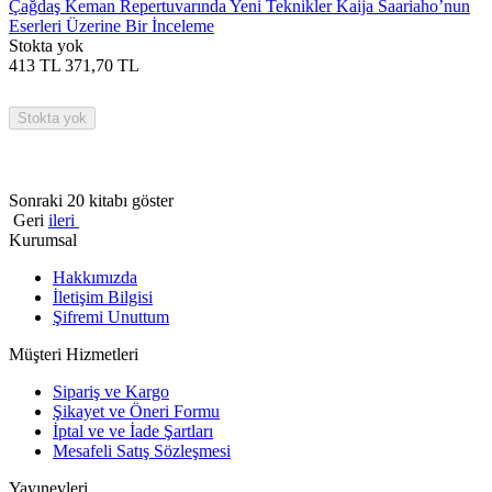
Çağdaş Keman Repertuvarında Yeni Teknikler Kaija Saariaho’nun
Eserleri Üzerine Bir İnceleme
Stokta yok
413
TL
371,70
TL
Stokta yok
Sonraki 20 kitabı göster
Geri
ileri
Kurumsal
Hakkımızda
İletişim Bilgisi
Şifremi Unuttum
Müşteri Hizmetleri
Sipariş ve Kargo
Şikayet ve Öneri Formu
İptal ve ve İade Şartları
Mesafeli Satış Sözleşmesi
Yayınevleri