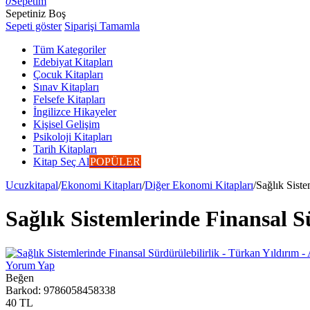
0
Sepetim
Sepetiniz Boş
Sepeti göster
Siparişi Tamamla
Tüm Kategoriler
Edebiyat Kitapları
Çocuk Kitapları
Sınav Kitapları
Felsefe Kitapları
İngilizce Hikayeler
Kişisel Gelişim
Psikoloji Kitapları
Tarih Kitapları
Kitap Seç Al
POPÜLER
Ucuzkitapal
/
Ekonomi Kitapları
/
Diğer Ekonomi Kitapları
/
Sağlık Siste
Sağlık Sistemlerinde Finansal 
Yorum Yap
Beğen
Barkod:
9786058458338
40
TL