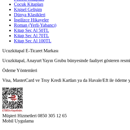
Çocuk Kitapları
Kişisel Gelişim
Dünya Klasikleri
İngilizce Hikayeler
Roman (Yerli-Yabancı)
Kitap Seç Al 50TL
Kitap Seç Al 70TL
Kitap Seç Al 100TL
Ucuzkitapal E-Ticaret Markası
Ucuzkitapal, Anayurt Yayın Grubu bünyesinde faaliyet gösteren resmi 
Ödeme Yöntemleri
Visa, MasterCard ve Troy Kredi Kartları ya da Havale/Eft ile ödeme ya
Müşteri Hizmetleri
0850 305 12 65
Mobil Uygulama