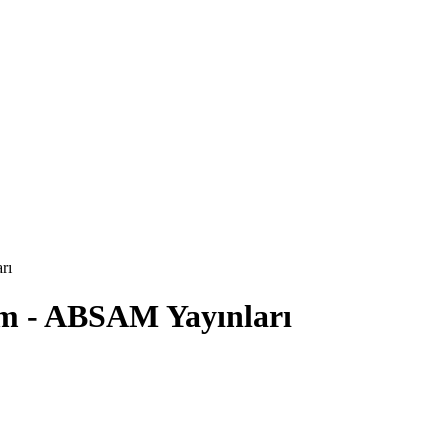
rı
rım - ABSAM Yayınları