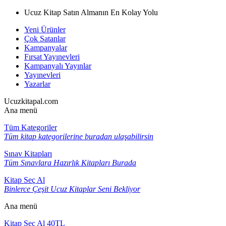
Ucuz Kitap Satın Almanın En Kolay Yolu
Yeni Ürünler
Çok Satanlar
Kampanyalar
Fırsat Yayınevleri
Kampanyalı Yayınlar
Yayınevleri
Yazarlar
Ucuzkitapal.com
Ana menü
Tüm Kategoriler
Tüm kitap kategorilerine buradan ulaşabilirsin
Sınav Kitapları
Tüm Sınavlara Hazırlık Kitapları Burada
Kitap Seç Al
Binlerce Çeşit Ucuz Kitaplar Seni Bekliyor
Ana menü
Kitap Seç Al 40TL