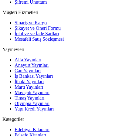
Şifremi Unuttum
Müşteri Hizmetleri
Sipariş ve Kargo
Şikayet ve Öneri Formu
İptal ve ve İade Şartları
Mesafeli Satış Sözleşmesi
Yayınevleri
Alfa Yayınları
Anayurt Yayınları
Can Yayınları
İş Bankası Yayınları
İthaki Yayınları
Martı Yayınları
Maviçatı Yayınları
Timaş Yayınları
Olympia Yayınları
Yapı Kredi Yayınları
Kategoriler
Edebiyat Kitapları
Felsefe Kitapları