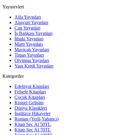
Yayınevleri
Alfa Yayınları
Anayurt Yayınları
Can Yayınları
İş Bankası Yayınları
İthaki Yayınları
Martı Yayınları
Maviçatı Yayınları
Timaş Yayınları
Olympia Yayınları
Yapı Kredi Yayınları
Kategoriler
Edebiyat Kitapları
Felsefe Kitapları
Çocuk Kitapları
Kişisel Gelişim
Dünya Klasikleri
İngilizce Hikayeler
Roman (Yerli-Yabancı)
Kitap Seç Al 50TL
Kitap Seç Al 70TL