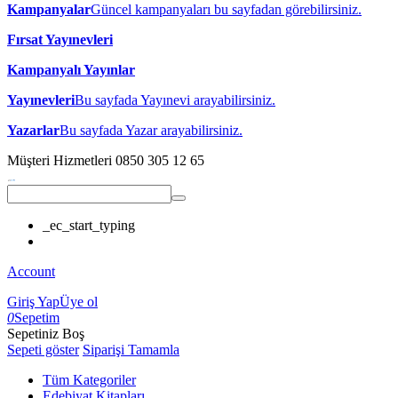
Kampanyalar
Güncel kampanyaları bu sayfadan görebilirsiniz.
Fırsat Yayınevleri
Kampanyalı Yayınlar
Yayınevleri
Bu sayfada Yayınevi arayabilirsiniz.
Yazarlar
Bu sayfada Yazar arayabilirsiniz.
Müşteri Hizmetleri
0850 305 12 65
_ec_start_typing
Account
Giriş Yap
Üye ol
0
Sepetim
Sepetiniz Boş
Sepeti göster
Siparişi Tamamla
Tüm Kategoriler
Edebiyat Kitapları