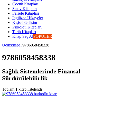
Çocuk Kitapları
Sınav Kitapları
Felsefe Kitapları
İngilizce Hikayeler
Kişisel Gelişim
Psikoloji Kitapları
Tarih Kitapları
Kitap Seç Al
POPÜLER
Ucuzkitapal
/
9786058458338
9786058458338
Sağlık Sistemlerinde Finansal
Sürdürülebilirlik
Toplam
1
kitap listelendi