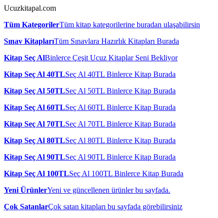
Ucuzkitapal.com
Tüm Kategoriler
Tüm kitap kategorilerine buradan ulaşabilirsin
Sınav Kitapları
Tüm Sınavlara Hazırlık Kitapları Burada
Kitap Seç Al
Binlerce Çeşit Ucuz Kitaplar Seni Bekliyor
Kitap Seç Al 40TL
Seç Al 40TL Binlerce Kitap Burada
Kitap Seç Al 50TL
Seç Al 50TL Binlerce Kitap Burada
Kitap Seç Al 60TL
Seç Al 60TL Binlerce Kitap Burada
Kitap Seç Al 70TL
Seç Al 70TL Binlerce Kitap Burada
Kitap Seç Al 80TL
Seç Al 80TL Binlerce Kitap Burada
Kitap Seç Al 90TL
Seç Al 90TL Binlerce Kitap Burada
Kitap Seç Al 100TL
Seç Al 100TL Binlerce Kitap Burada
Yeni Ürünler
Yeni ve güncellenen ürünler bu sayfada.
Çok Satanlar
Çok satan kitapları bu sayfada görebilirsiniz