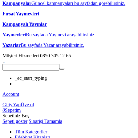
Kampanyalar
Güncel kampanyaları bu sayfadan görebilirsiniz.
Fırsat Yayınevleri
Kampanyalı Yayınlar
Yayınevleri
Bu sayfada Yayınevi arayabilirsiniz.
Yazarlar
Bu sayfada Yazar arayabilirsiniz.
Müşteri Hizmetleri
0850 305 12 65
_ec_start_typing
Account
Giriş Yap
Üye ol
0
Sepetim
Sepetiniz Boş
Sepeti göster
Siparişi Tamamla
Tüm Kategoriler
Edebiyat Kitapları