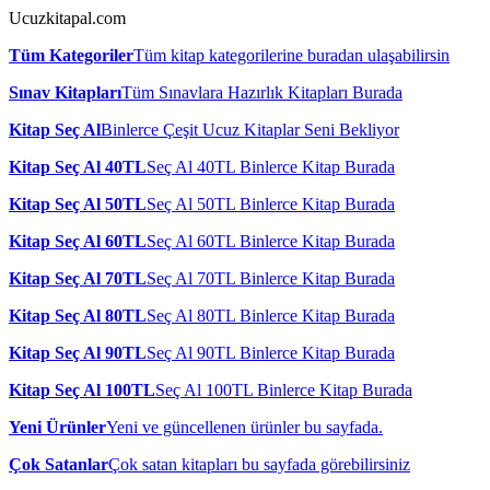
Ucuzkitapal.com
Tüm Kategoriler
Tüm kitap kategorilerine buradan ulaşabilirsin
Sınav Kitapları
Tüm Sınavlara Hazırlık Kitapları Burada
Kitap Seç Al
Binlerce Çeşit Ucuz Kitaplar Seni Bekliyor
Kitap Seç Al 40TL
Seç Al 40TL Binlerce Kitap Burada
Kitap Seç Al 50TL
Seç Al 50TL Binlerce Kitap Burada
Kitap Seç Al 60TL
Seç Al 60TL Binlerce Kitap Burada
Kitap Seç Al 70TL
Seç Al 70TL Binlerce Kitap Burada
Kitap Seç Al 80TL
Seç Al 80TL Binlerce Kitap Burada
Kitap Seç Al 90TL
Seç Al 90TL Binlerce Kitap Burada
Kitap Seç Al 100TL
Seç Al 100TL Binlerce Kitap Burada
Yeni Ürünler
Yeni ve güncellenen ürünler bu sayfada.
Çok Satanlar
Çok satan kitapları bu sayfada görebilirsiniz