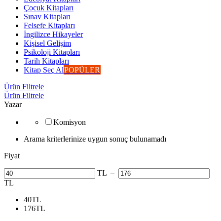
Çocuk Kitapları
Sınav Kitapları
Felsefe Kitapları
İngilizce Hikayeler
Kişisel Gelişim
Psikoloji Kitapları
Tarih Kitapları
Kitap Seç Al
POPÜLER
Ürün Filtrele
Ürün Filtrele
Yazar
Komisyon
Arama kriterlerinize uygun sonuç bulunamadı
Fiyat
TL
–
TL
40
TL
176
TL