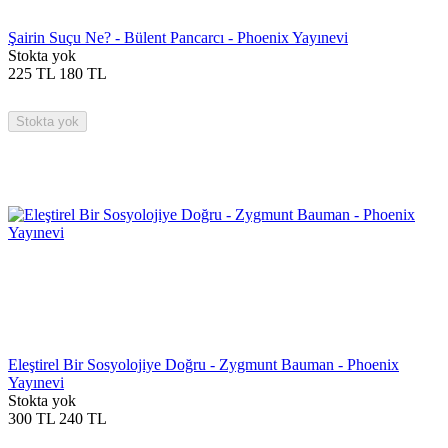
Şairin Suçu Ne? - Bülent Pancarcı - Phoenix Yayınevi
Stokta yok
225
TL
180
TL
Stokta yok
Eleştirel Bir Sosyolojiye Doğru - Zygmunt Bauman - Phoenix
Yayınevi
Stokta yok
300
TL
240
TL