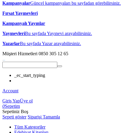
Kampanyalar
Güncel kampanyaları bu sayfadan görebilirsiniz.
Fırsat Yayınevleri
Kampanyalı Yayınlar
Yayınevleri
Bu sayfada Yayınevi arayabilirsiniz.
Yazarlar
Bu sayfada Yazar arayabilirsiniz.
Müşteri Hizmetleri
0850 305 12 65
_ec_start_typing
Account
Giriş Yap
Üye ol
0
Sepetim
Sepetiniz Boş
Sepeti göster
Siparişi Tamamla
Tüm Kategoriler
Edebiyat Kitapları