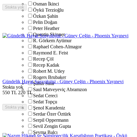
Osman İkinci
Stokta yok
Öykü Terzioğlu
Özkan Şahin
Pelin Doğan
Peter Heather
Quentin Skinner
R. Görkem Aytimur
Raphael Cohen-Almagor
Raymond E. Feist
Recep Çöl
Recep Kadak
Robert M. Utley
Rogers Brubaker
Gündelik Hayat Sosyolojisi - Güney Çeğin - Phoenix Yayınevi
Şahin Sınır
Stokta yok
Saul Matveyeviç Abramzon
550
TL
220
TL
Sedat Cereci
Sedat Topçu
Stokta yok
Şenol Karadeniz
Serdar Özer Öztürk
Serpil Oppermann
Sevil Zengin Gupta
Şeyma Balcı