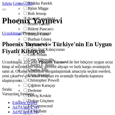
Bhikhu Parekh
Sıfırla
Göster (231)
Björn Migge
Bob Jessop
Phoenix Yayınevi
Boris Kagarlitski
Bruno Latour
Bülent Pancarcı
Ucuzkitapal
/
Phoenix Yayınevi
Burçin Canar
Burhan Güneş
Phoenix Yayınevi - Türkiye'nin En Uygun
Burhan Sayılır
Çatao İnal Kılınçvuran
Fiyatlı Kitapçısı
Cem Orhan
Çetin Yiğenoğlu
Ucuzkitapal, 231 adet
Phoenix Yayınevi
ile her bütçeye uygun ucuz
Charles F. Roux
kitap al seçenekleri sunar, güvenli altyapı ve hızlı kargo avantajıyla
Charles Tilly
satın al. Okuma kültürünü yaygınlaştırmak amacıyla seçkin eserleri,
Chris Horner
yeni çıkan ve çok satan kitapları en avantajlı fiyatlarla kapınıza
Christopher Powell
ulaştırıyoruz.
Çiğdem Karaçay
Sırala:
Derleme
Varsayılan Sıralama
Derviş Keskin
Doğan Göçmen
Eskiden Yeniye
Ed Greenwood
Ad (A'dan Z'ye)
Ed McBain
Ad (Z'den A'ya)