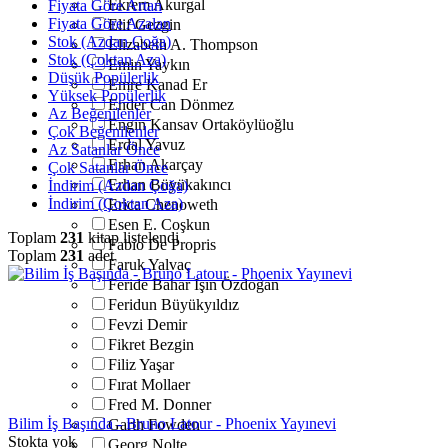
Ekrem Akurgal
Fiyata Göre Artan
Fiyata Göre Azalan
Elif Gezgin
Stok (Azdan Çoğa)
Elizabeth A. Thompson
Stok (Çoktan Aza)
Emin Yaykın
Düşük Popülerlik
Emre Kanad Er
Yüksek Popülerlik
Ender Can Dönmez
Az Beğenilenler
Engin Kansav Ortaköylüoğlu
Çok Beğenilenler
Erdal Yavuz
Az Satanlar Önce
Erhan Akarçay
Çok Satanlar Önce
Erhan Büyükakıncı
İndirim (Azdan Çoğa)
İndirim (Çoktan Aza)
Erica Chenoweth
Esen E. Coşkun
Toplam
231
kitap listelendi
Fabio De Propris
Toplam
231
adet
Faruk Yalvaç
Feride Bahar Işın Özdoğan
Feridun Büyükyıldız
Fevzi Demir
Fikret Bezgin
Filiz Yaşar
Fırat Mollaer
Fred M. Donner
Bilim İş Başında - Bruno Latour - Phoenix Yayınevi
Garth Fowden
Stokta yok
Georg Nolte