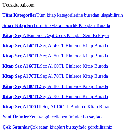
Ucuzkitapal.com
Tüm Kategoriler
Tüm kitap kategorilerine buradan ulaşabilirsin
Sınav Kitapları
Tüm Sınavlara Hazırlık Kitapları Burada
Kitap Seç Al
Binlerce Çeşit Ucuz Kitaplar Seni Bekliyor
Kitap Seç Al 40TL
Seç Al 40TL Binlerce Kitap Burada
Kitap Seç Al 50TL
Seç Al 50TL Binlerce Kitap Burada
Kitap Seç Al 60TL
Seç Al 60TL Binlerce Kitap Burada
Kitap Seç Al 70TL
Seç Al 70TL Binlerce Kitap Burada
Kitap Seç Al 80TL
Seç Al 80TL Binlerce Kitap Burada
Kitap Seç Al 90TL
Seç Al 90TL Binlerce Kitap Burada
Kitap Seç Al 100TL
Seç Al 100TL Binlerce Kitap Burada
Yeni Ürünler
Yeni ve güncellenen ürünler bu sayfada.
Çok Satanlar
Çok satan kitapları bu sayfada görebilirsiniz