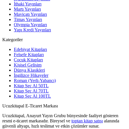
İthaki Yayınları
Martı Yayınları
Maviçatı Yayınları
Timaş Yayınları
Olympia Yayınları
Yapı Kredi Yayınları
Kategoriler
Edebiyat Kitapları
Felsefe Kitapları
Çocuk Kitapları
Kişisel Gelişim
Dünya Klasikleri
İngilizce Hikayeler
Roman (Yerli-Yabancı)
Kitap Seç Al 50TL
Kitap Seç Al 70TL
Kitap Seç Al 100TL
Ucuzkitapal E-Ticaret Markası
Ucuzkitapal, Anayurt Yayın Grubu bünyesinde faaliyet gösteren
resmi e-ticaret markasıdır. Bireysel ve
toptan kitap satışı
alanında
güvenli altyapı, hızlı teslimat ve etkin çözümler sunar.