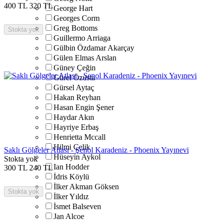
400
TL
320
TL
George Hart
Georges Corm
Greg Bottoms
Stokta yok
Guillermo Arriaga
Gülbin Özdamar Akarçay
Gülen Elmas Arslan
Güney Çeğin
Gürel Özusta
Gürsel Aytaç
Hakan Reyhan
Hasan Engin Şener
Haydar Akın
Hayriye Erbaş
Henrietta Mccall
Hilmi Çelik
Saklı Gölgeler Atlası - Şenol Karadeniz - Phoenix Yayınevi
Hüseyin Aykol
Stokta yok
Ian Hodder
300
TL
240
TL
İdris Köylü
İlker Akman Göksen
Stokta yok
İlker Yıldız
İsmet Balseven
Jan Alcoe