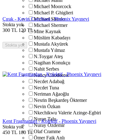
Michael Mann
Michael Moorcock
Michael P. Ghiglieri
Çırak - Kevin Corchiani - Phoenix Yayınevi
Michael Shanks
Stokta yok
Michael Shermer
300
TL
120
TL
Mine Kaynak
Müslüm Kabadayı
Mustafa Akyürek
Stokta yok
Mustafa Yılmaz
N.Toygar Ateş
Nagihan Konukçu
Nahit Serbes
Nancy Chodorow
Necdet Adabağ
Necdet Tuna
Neriman Ağaoğlu
Nesrin Beşkardeş Öktemer
Nevin Özkan
Nkechikwu Valerie Azinge-Egbiri
Nuran Talu
Kent Fragmanları - Kolektif - Phoenix Yayınevi
Nuray Özdemir
Stokta yok
Olaf Cramme
450
TL
180
TL
Ömer Faik Anlı