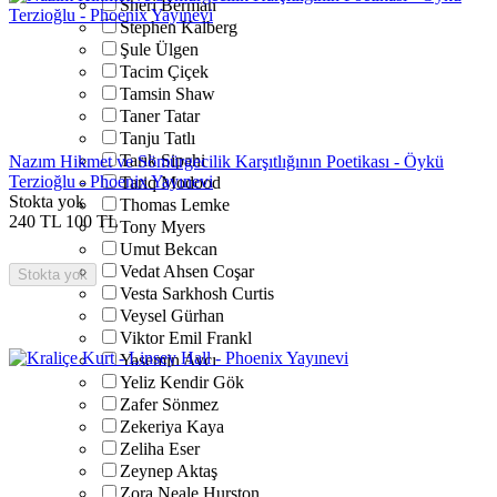
Sheri Berman
Stephen Kalberg
Şule Ülgen
Tacim Çiçek
Tamsin Shaw
Taner Tatar
Tanju Tatlı
Tarık Sipahi
Nazım Hikmet ve Sömürgecilik Karşıtlığının Poetikası - Öykü
Terzioğlu - Phoenix Yayınevi
Tariq Modood
Stokta yok
Thomas Lemke
240
TL
100
TL
Tony Myers
Umut Bekcan
Vedat Ahsen Coşar
Stokta yok
Vesta Sarkhosh Curtis
Veysel Gürhan
Viktor Emil Frankl
Yasemin Avcı
Yeliz Kendir Gök
Zafer Sönmez
Zekeriya Kaya
Zeliha Eser
Zeynep Aktaş
Zora Neale Hurston