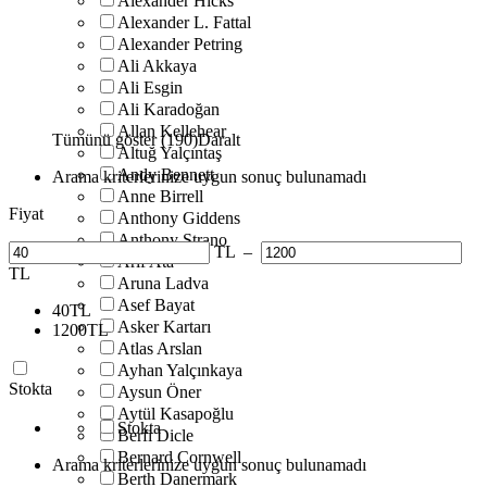
Alexander Hicks
Alexander L. Fattal
Alexander Petring
Ali Akkaya
Ali Esgin
Ali Karadoğan
Allan Kellehear
Tümünü göster (190)
Daralt
Altuğ Yalçıntaş
Andy Bennett
Arama kriterlerinize uygun sonuç bulunamadı
Anne Birrell
Fiyat
Anthony Giddens
Anthony Strano
TL
–
Arif Ata
TL
Aruna Ladva
Asef Bayat
40
TL
Asker Kartarı
1200
TL
Atlas Arslan
Ayhan Yalçınkaya
Stokta
Aysun Öner
Aytül Kasapoğlu
Stokta
Berfi Dicle
Bernard Cornwell
Arama kriterlerinize uygun sonuç bulunamadı
Berth Danermark