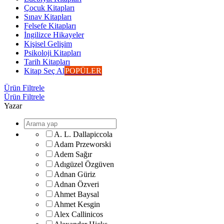
Çocuk Kitapları
Sınav Kitapları
Felsefe Kitapları
İngilizce Hikayeler
Kişisel Gelişim
Psikoloji Kitapları
Tarih Kitapları
Kitap Seç Al
POPÜLER
Ürün Filtrele
Ürün Filtrele
Yazar
A. L. Dallapiccola
Adam Przeworski
Adem Sağır
Adıgüzel Özgüven
Adnan Güriz
Adnan Özveri
Ahmet Baysal
Ahmet Kesgin
Alex Callinicos