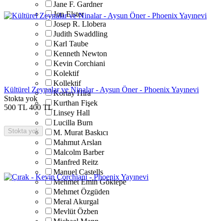
Jane F. Gardner
Jon Elster
Josep R. Llobera
Judith Swaddling
Karl Taube
Kenneth Newton
Kevin Corchiani
Kolektif
Kollektif
Kültürel Zeynalar ve Ninalar - Aysun Öner - Phoenix Yayınevi
Kortay Hira
Stokta yok
Kurthan Fişek
500
TL
400
TL
Linsey Hall
Lucilla Burn
Stokta yok
M. Murat Baskıcı
Mahmut Arslan
Malcolm Barber
Manfred Reitz
Manuel Castells
Mehmet Emin Göktepe
Mehmet Özgüden
Meral Akurgal
Mevlüt Özben