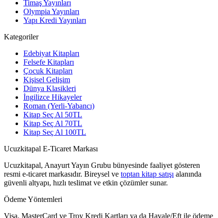
Timaş Yayınları
Olympia Yayınları
Yapı Kredi Yayınları
Kategoriler
Edebiyat Kitapları
Felsefe Kitapları
Çocuk Kitapları
Kişisel Gelişim
Dünya Klasikleri
İngilizce Hikayeler
Roman (Yerli-Yabancı)
Kitap Seç Al 50TL
Kitap Seç Al 70TL
Kitap Seç Al 100TL
Ucuzkitapal E-Ticaret Markası
Ucuzkitapal, Anayurt Yayın Grubu bünyesinde faaliyet gösteren
resmi e-ticaret markasıdır. Bireysel ve
toptan kitap satışı
alanında
güvenli altyapı, hızlı teslimat ve etkin çözümler sunar.
Ödeme Yöntemleri
Visa, MasterCard ve Troy Kredi Kartları ya da Havale/Eft ile ödeme