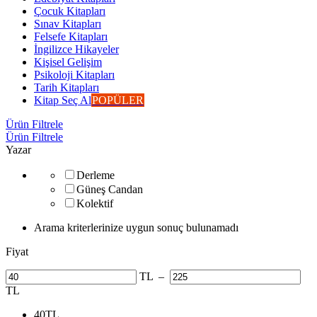
Çocuk Kitapları
Sınav Kitapları
Felsefe Kitapları
İngilizce Hikayeler
Kişisel Gelişim
Psikoloji Kitapları
Tarih Kitapları
Kitap Seç Al
POPÜLER
Ürün Filtrele
Ürün Filtrele
Yazar
Derleme
Güneş Candan
Kolektif
Arama kriterlerinize uygun sonuç bulunamadı
Fiyat
TL
–
TL
40
TL