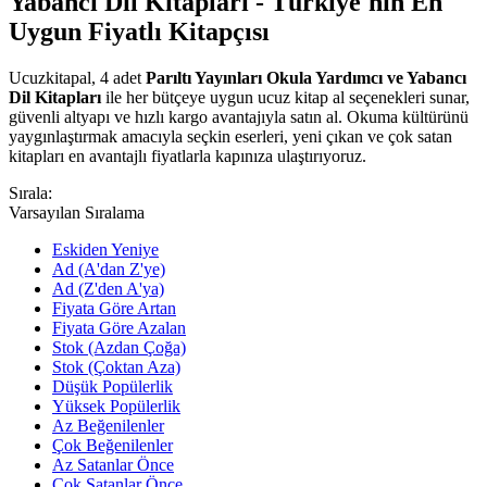
Yabancı Dil Kitapları - Türkiye'nin En
Uygun Fiyatlı Kitapçısı
Ucuzkitapal, 4 adet
Parıltı Yayınları Okula Yardımcı ve Yabancı
Dil Kitapları
ile her bütçeye uygun ucuz kitap al seçenekleri sunar,
güvenli altyapı ve hızlı kargo avantajıyla satın al. Okuma kültürünü
yaygınlaştırmak amacıyla seçkin eserleri, yeni çıkan ve çok satan
kitapları en avantajlı fiyatlarla kapınıza ulaştırıyoruz.
Sırala:
Varsayılan Sıralama
Eskiden Yeniye
Ad (A'dan Z'ye)
Ad (Z'den A'ya)
Fiyata Göre Artan
Fiyata Göre Azalan
Stok (Azdan Çoğa)
Stok (Çoktan Aza)
Düşük Popülerlik
Yüksek Popülerlik
Az Beğenilenler
Çok Beğenilenler
Az Satanlar Önce
Çok Satanlar Önce