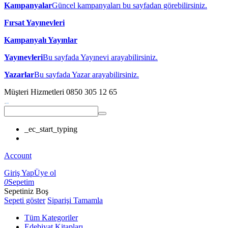
Kampanyalar
Güncel kampanyaları bu sayfadan görebilirsiniz.
Fırsat Yayınevleri
Kampanyalı Yayınlar
Yayınevleri
Bu sayfada Yayınevi arayabilirsiniz.
Yazarlar
Bu sayfada Yazar arayabilirsiniz.
Müşteri Hizmetleri
0850 305 12 65
_ec_start_typing
Account
Giriş Yap
Üye ol
0
Sepetim
Sepetiniz Boş
Sepeti göster
Siparişi Tamamla
Tüm Kategoriler
Edebiyat Kitapları