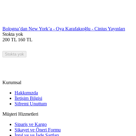
Bologna’dan New York’a - Oya Karafakıoğlu - Cinius Yayınları
Stokta yok
200
TL
160
TL
Stokta yok
Kurumsal
Hakkımızda
İletişim Bilgisi
Şifremi Unuttum
Müşteri Hizmetleri
Sipariş ve Kargo
Şikayet ve Öneri Formu
İptal ve ve İade Şartları