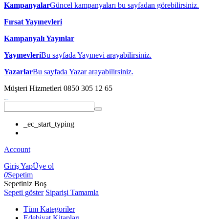
Kampanyalar
Güncel kampanyaları bu sayfadan görebilirsiniz.
Fırsat Yayınevleri
Kampanyalı Yayınlar
Yayınevleri
Bu sayfada Yayınevi arayabilirsiniz.
Yazarlar
Bu sayfada Yazar arayabilirsiniz.
Müşteri Hizmetleri
0850 305 12 65
_ec_start_typing
Account
Giriş Yap
Üye ol
0
Sepetim
Sepetiniz Boş
Sepeti göster
Siparişi Tamamla
Tüm Kategoriler
Edebiyat Kitapları