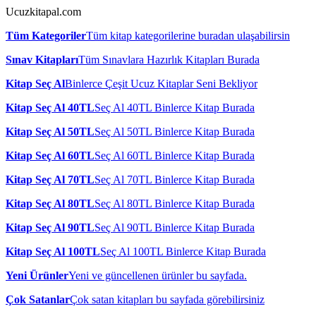
Ucuzkitapal.com
Tüm Kategoriler
Tüm kitap kategorilerine buradan ulaşabilirsin
Sınav Kitapları
Tüm Sınavlara Hazırlık Kitapları Burada
Kitap Seç Al
Binlerce Çeşit Ucuz Kitaplar Seni Bekliyor
Kitap Seç Al 40TL
Seç Al 40TL Binlerce Kitap Burada
Kitap Seç Al 50TL
Seç Al 50TL Binlerce Kitap Burada
Kitap Seç Al 60TL
Seç Al 60TL Binlerce Kitap Burada
Kitap Seç Al 70TL
Seç Al 70TL Binlerce Kitap Burada
Kitap Seç Al 80TL
Seç Al 80TL Binlerce Kitap Burada
Kitap Seç Al 90TL
Seç Al 90TL Binlerce Kitap Burada
Kitap Seç Al 100TL
Seç Al 100TL Binlerce Kitap Burada
Yeni Ürünler
Yeni ve güncellenen ürünler bu sayfada.
Çok Satanlar
Çok satan kitapları bu sayfada görebilirsiniz