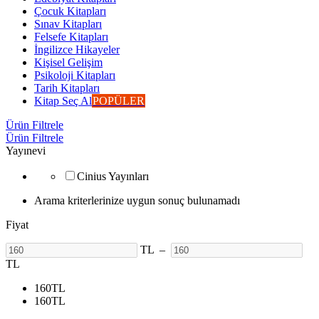
Çocuk Kitapları
Sınav Kitapları
Felsefe Kitapları
İngilizce Hikayeler
Kişisel Gelişim
Psikoloji Kitapları
Tarih Kitapları
Kitap Seç Al
POPÜLER
Ürün Filtrele
Ürün Filtrele
Yayınevi
Cinius Yayınları
Arama kriterlerinize uygun sonuç bulunamadı
Fiyat
TL
–
TL
160
TL
160
TL