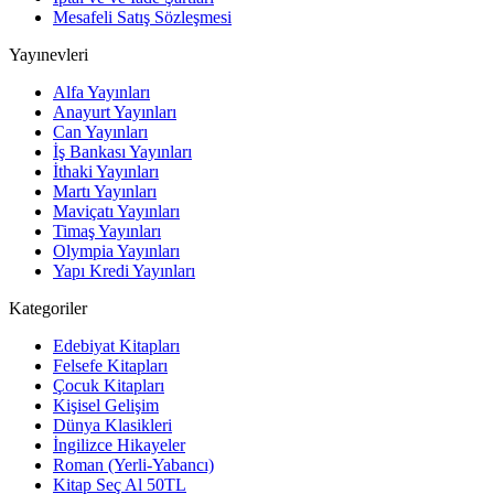
Mesafeli Satış Sözleşmesi
Yayınevleri
Alfa Yayınları
Anayurt Yayınları
Can Yayınları
İş Bankası Yayınları
İthaki Yayınları
Martı Yayınları
Maviçatı Yayınları
Timaş Yayınları
Olympia Yayınları
Yapı Kredi Yayınları
Kategoriler
Edebiyat Kitapları
Felsefe Kitapları
Çocuk Kitapları
Kişisel Gelişim
Dünya Klasikleri
İngilizce Hikayeler
Roman (Yerli-Yabancı)
Kitap Seç Al 50TL