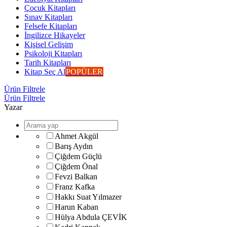
Çocuk Kitapları
Sınav Kitapları
Felsefe Kitapları
İngilizce Hikayeler
Kişisel Gelişim
Psikoloji Kitapları
Tarih Kitapları
Kitap Seç Al
POPÜLER
Ürün Filtrele
Ürün Filtrele
Yazar
Ahmet Akgül
Barış Aydın
Çiğdem Güçlü
Çiğdem Önal
Fevzi Balkan
Franz Kafka
Hakkı Suat Yılmazer
Harun Kaban
Hülya Abdula ÇEVİK