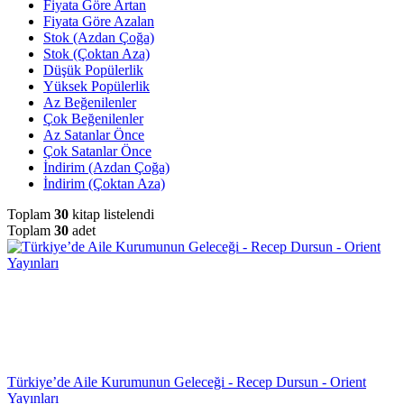
Fiyata Göre Artan
Fiyata Göre Azalan
Stok (Azdan Çoğa)
Stok (Çoktan Aza)
Düşük Popülerlik
Yüksek Popülerlik
Az Beğenilenler
Çok Beğenilenler
Az Satanlar Önce
Çok Satanlar Önce
İndirim (Azdan Çoğa)
İndirim (Çoktan Aza)
Toplam
30
kitap listelendi
Toplam
30
adet
Türkiye’de Aile Kurumunun Geleceği - Recep Dursun - Orient
Yayınları