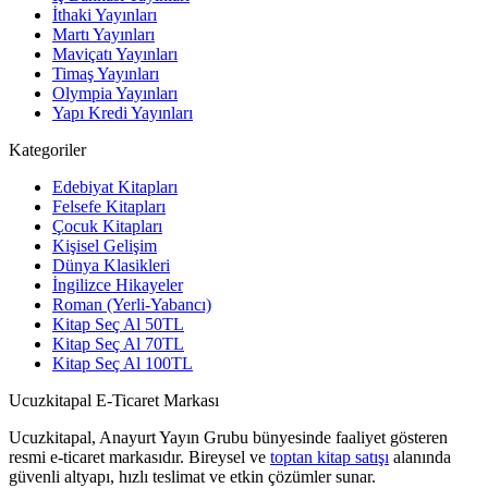
İthaki Yayınları
Martı Yayınları
Maviçatı Yayınları
Timaş Yayınları
Olympia Yayınları
Yapı Kredi Yayınları
Kategoriler
Edebiyat Kitapları
Felsefe Kitapları
Çocuk Kitapları
Kişisel Gelişim
Dünya Klasikleri
İngilizce Hikayeler
Roman (Yerli-Yabancı)
Kitap Seç Al 50TL
Kitap Seç Al 70TL
Kitap Seç Al 100TL
Ucuzkitapal E-Ticaret Markası
Ucuzkitapal, Anayurt Yayın Grubu bünyesinde faaliyet gösteren
resmi e-ticaret markasıdır. Bireysel ve
toptan kitap satışı
alanında
güvenli altyapı, hızlı teslimat ve etkin çözümler sunar.