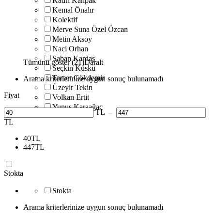
Kadri Kanpak
Kemal Önalır
Kolektif
Merve Suna Özel Özcan
Metin Aksoy
Naci Orhan
Şaban Kardaş
Tümünü göster (21)
Daralt
Seçkin Küskü
Tamer Gökdemir
Arama kriterlerinize uygun sonuç bulunamadı
Üzeyir Tekin
Fiyat
Volkan Ertit
Yunus Karaağaç
TL
–
TL
40
TL
447
TL
Stokta
Stokta
Arama kriterlerinize uygun sonuç bulunamadı