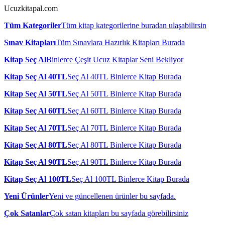
Ucuzkitapal.com
Tüm Kategoriler
Tüm kitap kategorilerine buradan ulaşabilirsin
Sınav Kitapları
Tüm Sınavlara Hazırlık Kitapları Burada
Kitap Seç Al
Binlerce Çeşit Ucuz Kitaplar Seni Bekliyor
Kitap Seç Al 40TL
Seç Al 40TL Binlerce Kitap Burada
Kitap Seç Al 50TL
Seç Al 50TL Binlerce Kitap Burada
Kitap Seç Al 60TL
Seç Al 60TL Binlerce Kitap Burada
Kitap Seç Al 70TL
Seç Al 70TL Binlerce Kitap Burada
Kitap Seç Al 80TL
Seç Al 80TL Binlerce Kitap Burada
Kitap Seç Al 90TL
Seç Al 90TL Binlerce Kitap Burada
Kitap Seç Al 100TL
Seç Al 100TL Binlerce Kitap Burada
Yeni Ürünler
Yeni ve güncellenen ürünler bu sayfada.
Çok Satanlar
Çok satan kitapları bu sayfada görebilirsiniz