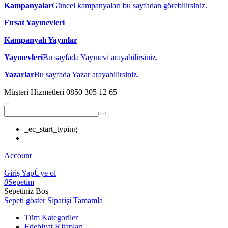
Kampanyalar
Güncel kampanyaları bu sayfadan görebilirsiniz.
Fırsat Yayınevleri
Kampanyalı Yayınlar
Yayınevleri
Bu sayfada Yayınevi arayabilirsiniz.
Yazarlar
Bu sayfada Yazar arayabilirsiniz.
Müşteri Hizmetleri
0850 305 12 65
_ec_start_typing
Account
Giriş Yap
Üye ol
0
Sepetim
Sepetiniz Boş
Sepeti göster
Siparişi Tamamla
Tüm Kategoriler
Edebiyat Kitapları