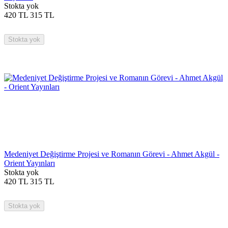
Stokta yok
420
TL
315
TL
Stokta yok
Medeniyet Değiştirme Projesi ve Romanın Görevi - Ahmet Akgül -
Orient Yayınları
Stokta yok
420
TL
315
TL
Stokta yok