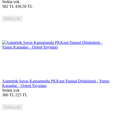
Stokta yok
582
TL
436,50
TL
Stokta yok
Asimetrik Savaş Kapsamında PKKnın Yapısal Dönüşümü - Yunus
Karaağaç - Orient Yayınları
Stokta yok
300
TL
225
TL
Stokta yok