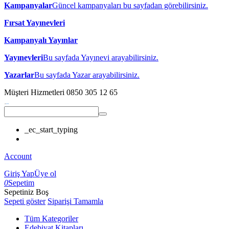
Kampanyalar
Güncel kampanyaları bu sayfadan görebilirsiniz.
Fırsat Yayınevleri
Kampanyalı Yayınlar
Yayınevleri
Bu sayfada Yayınevi arayabilirsiniz.
Yazarlar
Bu sayfada Yazar arayabilirsiniz.
Müşteri Hizmetleri
0850 305 12 65
_ec_start_typing
Account
Giriş Yap
Üye ol
0
Sepetim
Sepetiniz Boş
Sepeti göster
Siparişi Tamamla
Tüm Kategoriler
Edebiyat Kitapları