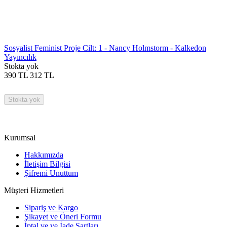
Sosyalist Feminist Proje Cilt: 1 - Nancy Holmstorm - Kalkedon
Yayıncılık
Stokta yok
390
TL
312
TL
Stokta yok
Kurumsal
Hakkımızda
İletişim Bilgisi
Şifremi Unuttum
Müşteri Hizmetleri
Sipariş ve Kargo
Şikayet ve Öneri Formu
İptal ve ve İade Şartları