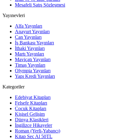
Mesafeli Satış Sözleşmesi
Yayınevleri
Alfa Yayınları
Anayurt Yayınları
Can Yayınları
İş Bankası Yayınları
İthaki Yayınları
Martı Yayınları
Maviçatı Yayınları
Timaş Yayınları
Olympia Yayınları
Yapı Kredi Yayınları
Kategoriler
Edebiyat Kitapları
Felsefe Kitapları
Çocuk Kitapları
Kişisel Gelişim
Dünya Klasikleri
İngilizce Hikayeler
Roman (Yerli-Yabancı)
Kitap Seç Al 50TL