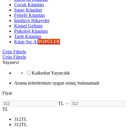
Çocuk Kitapları
Sınav Kitapları
Felsefe Kitapları
İngilizce Hikayeler
Kişisel Gelişim
Psikoloji Kitapları
Tarih Kitapları
Kitap Seç Al
POPÜLER
Ürün Filtrele
Ürün Filtrele
Yayınevi
Kalkedon Yayıncılık
Arama kriterlerinize uygun sonuç bulunamadı
Fiyat
TL
–
TL
312
TL
312
TL