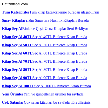
Ucuzkitapal.com
Tüm Kategoriler
Tüm kitap kategorilerine buradan ulaşabilirsin
Sınav Kitapları
Tüm Sınavlara Hazırlık Kitapları Burada
Kitap Seç Al
Binlerce Çeşit Ucuz Kitaplar Seni Bekliyor
Kitap Seç Al 40TL
Seç Al 40TL Binlerce Kitap Burada
Kitap Seç Al 50TL
Seç Al 50TL Binlerce Kitap Burada
Kitap Seç Al 60TL
Seç Al 60TL Binlerce Kitap Burada
Kitap Seç Al 70TL
Seç Al 70TL Binlerce Kitap Burada
Kitap Seç Al 80TL
Seç Al 80TL Binlerce Kitap Burada
Kitap Seç Al 90TL
Seç Al 90TL Binlerce Kitap Burada
Kitap Seç Al 100TL
Seç Al 100TL Binlerce Kitap Burada
Yeni Ürünler
Yeni ve güncellenen ürünler bu sayfada.
Çok Satanlar
Çok satan kitapları bu sayfada görebilirsiniz