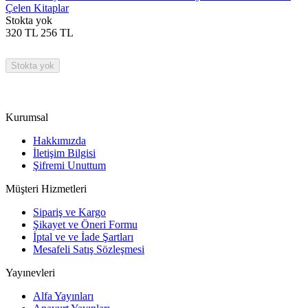
Çelen Kitaplar
Stokta yok
320
TL
256
TL
Stokta yok
Kurumsal
Hakkımızda
İletişim Bilgisi
Şifremi Unuttum
Müşteri Hizmetleri
Sipariş ve Kargo
Şikayet ve Öneri Formu
İptal ve ve İade Şartları
Mesafeli Satış Sözleşmesi
Yayınevleri
Alfa Yayınları