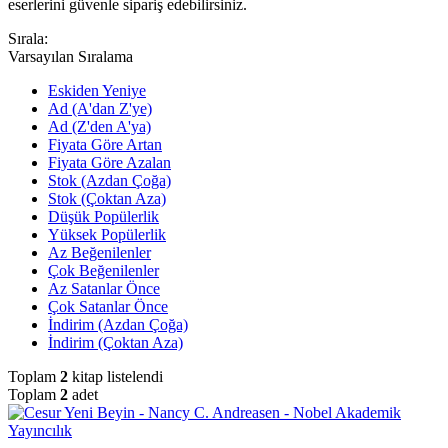
eserlerini güvenle sipariş edebilirsiniz.
Sırala:
Varsayılan Sıralama
Eskiden Yeniye
Ad (A'dan Z'ye)
Ad (Z'den A'ya)
Fiyata Göre Artan
Fiyata Göre Azalan
Stok (Azdan Çoğa)
Stok (Çoktan Aza)
Düşük Popülerlik
Yüksek Popülerlik
Az Beğenilenler
Çok Beğenilenler
Az Satanlar Önce
Çok Satanlar Önce
İndirim (Azdan Çoğa)
İndirim (Çoktan Aza)
Toplam
2
kitap listelendi
Toplam
2
adet