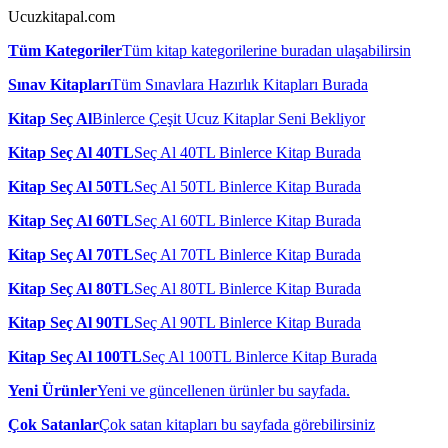
Ucuzkitapal.com
Tüm Kategoriler
Tüm kitap kategorilerine buradan ulaşabilirsin
Sınav Kitapları
Tüm Sınavlara Hazırlık Kitapları Burada
Kitap Seç Al
Binlerce Çeşit Ucuz Kitaplar Seni Bekliyor
Kitap Seç Al 40TL
Seç Al 40TL Binlerce Kitap Burada
Kitap Seç Al 50TL
Seç Al 50TL Binlerce Kitap Burada
Kitap Seç Al 60TL
Seç Al 60TL Binlerce Kitap Burada
Kitap Seç Al 70TL
Seç Al 70TL Binlerce Kitap Burada
Kitap Seç Al 80TL
Seç Al 80TL Binlerce Kitap Burada
Kitap Seç Al 90TL
Seç Al 90TL Binlerce Kitap Burada
Kitap Seç Al 100TL
Seç Al 100TL Binlerce Kitap Burada
Yeni Ürünler
Yeni ve güncellenen ürünler bu sayfada.
Çok Satanlar
Çok satan kitapları bu sayfada görebilirsiniz