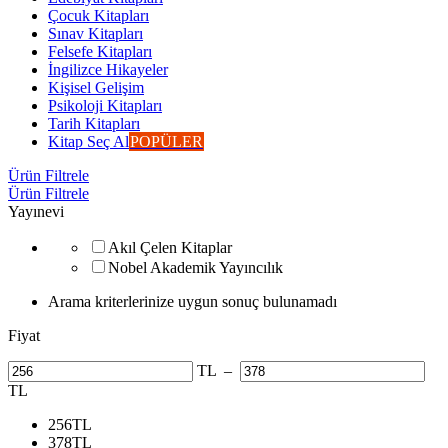
Çocuk Kitapları
Sınav Kitapları
Felsefe Kitapları
İngilizce Hikayeler
Kişisel Gelişim
Psikoloji Kitapları
Tarih Kitapları
Kitap Seç Al
POPÜLER
Ürün Filtrele
Ürün Filtrele
Yayınevi
Akıl Çelen Kitaplar
Nobel Akademik Yayıncılık
Arama kriterlerinize uygun sonuç bulunamadı
Fiyat
TL
–
TL
256
TL
378
TL