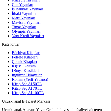
Anayurt Yayınları
Can Yayınları
İş Bankası Yayınları
İthaki Yayınları
Martı Yayınları
Maviçatı Yayınları
Timaş Yayınları
Olympia Yayınları
Yapı Kredi Yayınları
Kategoriler
Edebiyat Kitapları
Felsefe Kitapları
Çocuk Kitapları
Kişisel Gelişim
Dünya Klasikleri
İngilizce Hikayeler
Roman (Yerli-Yabancı)
Kitap Seç Al 50TL
Kitap Seç Al 70TL
Kitap Seç Al 100TL
Ucuzkitapal E-Ticaret Markası
Ucuzkitapal, Anayurt Yayın Grubu bünyesinde faaliyet gösteren