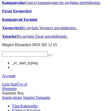
Kampanyalar
Güncel kampanyaları bu sayfadan görebilirsiniz.
Fırsat Yayınevleri
Kampanyalı Yayınlar
Yayınevleri
Bu sayfada Yayınevi arayabilirsiniz.
Yazarlar
Bu sayfada Yazar arayabilirsiniz.
Müşteri Hizmetleri
0850 305 12 65
_ec_start_typing
Account
Giriş Yap
Üye ol
0
Sepetim
Sepetiniz Boş
Sepeti göster
Siparişi Tamamla
Tüm Kategoriler
Edebiyat Kitapları