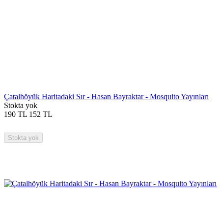
Çatalhöyük Haritadaki Sır - Hasan Bayraktar - Mosquito Yayınları
Stokta yok
190
TL
152
TL
Stokta yok