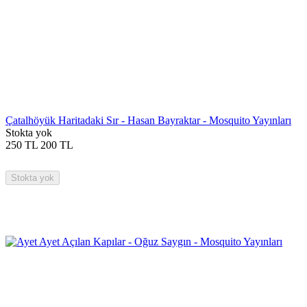
Çatalhöyük Haritadaki Sır - Hasan Bayraktar - Mosquito Yayınları
Stokta yok
250
TL
200
TL
Stokta yok