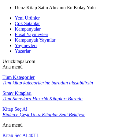
Ucuz Kitap Satın Almanın En Kolay Yolu
Yeni Ürünler
Çok Satanlar
Kampanyalar
Fırsat Yayınevleri
Kampanyalı Yayınlar
Yayınevleri
Yazarlar
Ucuzkitapal.com
Ana menü
Tüm Kategoriler
Tüm kitap kategorilerine buradan ulaşabilirsin
Sınav Kitapları
Tüm Sınavlara Hazırlık Kitapları Burada
Kitap Seç Al
Binlerce Çeşit Ucuz Kitaplar Seni Bekliyor
Ana menü
Kitap Seç Al 40TL