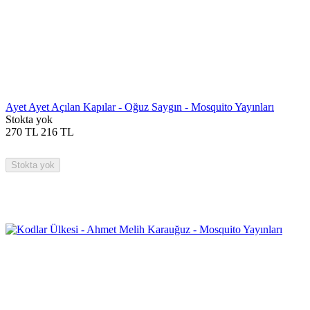
Ayet Ayet Açılan Kapılar - Oğuz Saygın - Mosquito Yayınları
Stokta yok
270
TL
216
TL
Stokta yok