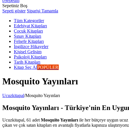
0
Sepetim
Sepetiniz Boş
Sepeti göster
Siparişi Tamamla
Tüm Kategoriler
Edebiyat Kitapları
Çocuk Kitapları
Sınav Kitapları
Felsefe Kitapları
İngilizce Hikayeler
Kişisel Gelişim
Psikoloji Kitapları
Tarih Kitapları
Kitap Seç Al
POPÜLER
Mosquito Yayınları
Ucuzkitapal
/
Mosquito Yayınları
Mosquito Yayınları - Türkiye'nin En Uygun
Ucuzkitapal, 61 adet
Mosquito Yayınları
ile her bütçeye uygun ucuz k
çıkan ve çok satan kitapları en avantajlı fiyatlarla kapınıza ulaştırıyoru