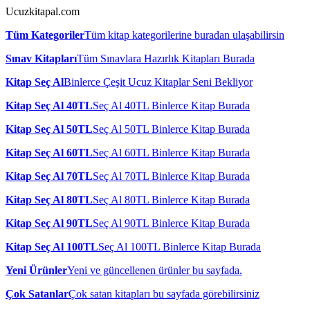
Ucuzkitapal.com
Tüm Kategoriler
Tüm kitap kategorilerine buradan ulaşabilirsin
Sınav Kitapları
Tüm Sınavlara Hazırlık Kitapları Burada
Kitap Seç Al
Binlerce Çeşit Ucuz Kitaplar Seni Bekliyor
Kitap Seç Al 40TL
Seç Al 40TL Binlerce Kitap Burada
Kitap Seç Al 50TL
Seç Al 50TL Binlerce Kitap Burada
Kitap Seç Al 60TL
Seç Al 60TL Binlerce Kitap Burada
Kitap Seç Al 70TL
Seç Al 70TL Binlerce Kitap Burada
Kitap Seç Al 80TL
Seç Al 80TL Binlerce Kitap Burada
Kitap Seç Al 90TL
Seç Al 90TL Binlerce Kitap Burada
Kitap Seç Al 100TL
Seç Al 100TL Binlerce Kitap Burada
Yeni Ürünler
Yeni ve güncellenen ürünler bu sayfada.
Çok Satanlar
Çok satan kitapları bu sayfada görebilirsiniz