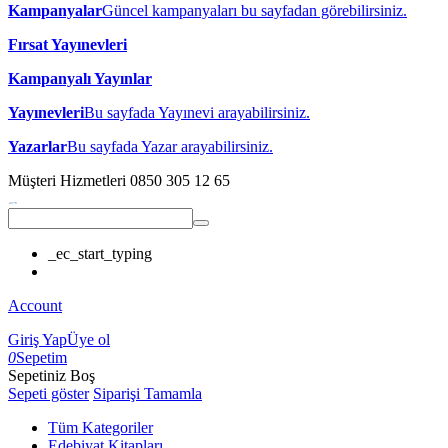
Kampanyalar
Güncel kampanyaları bu sayfadan görebilirsiniz.
Fırsat Yayınevleri
Kampanyalı Yayınlar
Yayınevleri
Bu sayfada Yayınevi arayabilirsiniz.
Yazarlar
Bu sayfada Yazar arayabilirsiniz.
Müşteri Hizmetleri
0850 305 12 65
_ec_start_typing
Account
Giriş Yap
Üye ol
0
Sepetim
Sepetiniz Boş
Sepeti göster
Siparişi Tamamla
Tüm Kategoriler
Edebiyat Kitapları