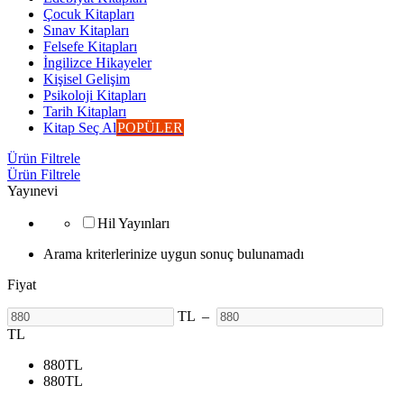
Çocuk Kitapları
Sınav Kitapları
Felsefe Kitapları
İngilizce Hikayeler
Kişisel Gelişim
Psikoloji Kitapları
Tarih Kitapları
Kitap Seç Al
POPÜLER
Ürün Filtrele
Ürün Filtrele
Yayınevi
Hil Yayınları
Arama kriterlerinize uygun sonuç bulunamadı
Fiyat
TL
–
TL
880
TL
880
TL