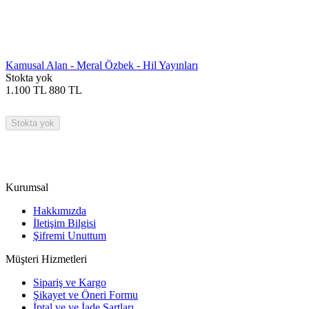
Kamusal Alan - Meral Özbek - Hil Yayınları
Stokta yok
1.100
TL
880
TL
Stokta yok
Kurumsal
Hakkımızda
İletişim Bilgisi
Şifremi Unuttum
Müşteri Hizmetleri
Sipariş ve Kargo
Şikayet ve Öneri Formu
İptal ve ve İade Şartları