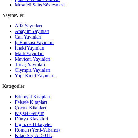
Mesafeli Satış Sözleşmesi
Yayınevleri
Alfa Yayınları
Anayurt Yayınları
Can Yayınları
İş Bankası Yayınları
İthaki Yayınları
Martı Yayınları
Maviçatı Yayınları
Timaş Yayınları
Olympia Yayınları
Yapı Kredi Yayınları
Kategoriler
Edebiyat Kitapları
Felsefe Kitapları
Çocuk Kitapları
Kişisel Gelişim
Dünya Klasikleri
İngilizce Hikayeler
Roman (Yerli-Yabancı)
Kitap Seç Al 50TL