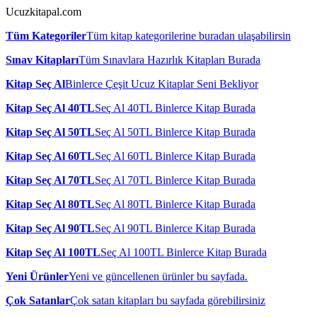
Ucuzkitapal.com
Tüm Kategoriler
Tüm kitap kategorilerine buradan ulaşabilirsin
Sınav Kitapları
Tüm Sınavlara Hazırlık Kitapları Burada
Kitap Seç Al
Binlerce Çeşit Ucuz Kitaplar Seni Bekliyor
Kitap Seç Al 40TL
Seç Al 40TL Binlerce Kitap Burada
Kitap Seç Al 50TL
Seç Al 50TL Binlerce Kitap Burada
Kitap Seç Al 60TL
Seç Al 60TL Binlerce Kitap Burada
Kitap Seç Al 70TL
Seç Al 70TL Binlerce Kitap Burada
Kitap Seç Al 80TL
Seç Al 80TL Binlerce Kitap Burada
Kitap Seç Al 90TL
Seç Al 90TL Binlerce Kitap Burada
Kitap Seç Al 100TL
Seç Al 100TL Binlerce Kitap Burada
Yeni Ürünler
Yeni ve güncellenen ürünler bu sayfada.
Çok Satanlar
Çok satan kitapları bu sayfada görebilirsiniz