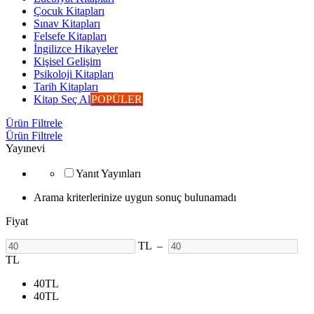
Çocuk Kitapları
Sınav Kitapları
Felsefe Kitapları
İngilizce Hikayeler
Kişisel Gelişim
Psikoloji Kitapları
Tarih Kitapları
Kitap Seç Al
POPÜLER
Ürün Filtrele
Ürün Filtrele
Yayınevi
Yanıt Yayınları
Arama kriterlerinize uygun sonuç bulunamadı
Fiyat
TL
–
TL
40
TL
40
TL