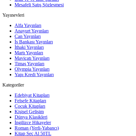
Mesafeli Satış Sözleşmesi
Yayınevleri
Alfa Yayınları
Anayurt Yayınları
Can Yayınları
İş Bankası Yayınları
İthaki Yayınları
Martı Yayınları
Maviçatı Yayınları
Timaş Yayınları
Olympia Yayınları
Yapı Kredi Yayınları
Kategoriler
Edebiyat Kitapları
Felsefe Kitapları
Çocuk Kitapları
Kişisel Gelişim
Dünya Klasikleri
İngilizce Hikayeler
Roman (Yerli-Yabancı)
Kitap Seç Al 50TL