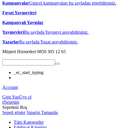
Kampanyalar
Güncel kampanyaları bu sayfadan görebilirsiniz.
Fırsat Yayınevleri
Kampanyalı Yayınlar
Yayınevleri
Bu sayfada Yayınevi arayabilirsiniz.
Yazarlar
Bu sayfada Yazar arayabilirsiniz.
Müşteri Hizmetleri
0850 305 12 65
_ec_start_typing
Account
Giriş Yap
Üye ol
0
Sepetim
Sepetiniz Boş
Sepeti göster
Siparişi Tamamla
Tüm Kategoriler
Edebiyat Kitapları