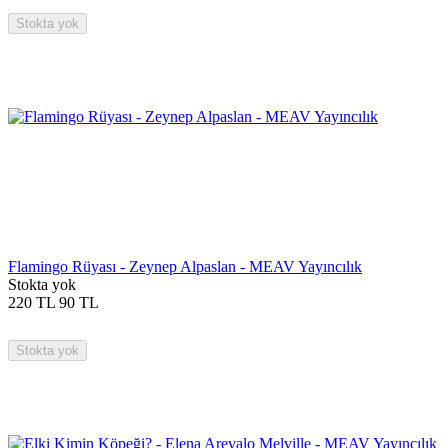
Stokta yok
Flamingo Rüyası - Zeynep Alpaslan - MEAV Yayıncılık
Stokta yok
220
TL
90
TL
Stokta yok