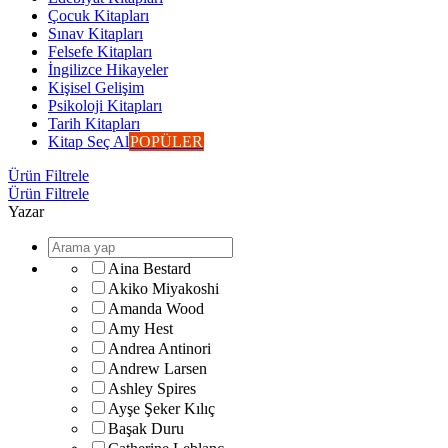
Çocuk Kitapları
Sınav Kitapları
Felsefe Kitapları
İngilizce Hikayeler
Kişisel Gelişim
Psikoloji Kitapları
Tarih Kitapları
Kitap Seç Al
POPÜLER
Ürün Filtrele
Ürün Filtrele
Yazar
Aina Bestard
Akiko Miyakoshi
Amanda Wood
Amy Hest
Andrea Antinori
Andrew Larsen
Ashley Spires
Ayşe Şeker Kılıç
Başak Duru