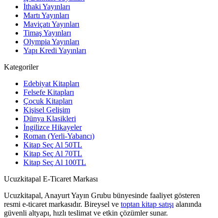
İthaki Yayınları
Martı Yayınları
Maviçatı Yayınları
Timaş Yayınları
Olympia Yayınları
Yapı Kredi Yayınları
Kategoriler
Edebiyat Kitapları
Felsefe Kitapları
Çocuk Kitapları
Kişisel Gelişim
Dünya Klasikleri
İngilizce Hikayeler
Roman (Yerli-Yabancı)
Kitap Seç Al 50TL
Kitap Seç Al 70TL
Kitap Seç Al 100TL
Ucuzkitapal E-Ticaret Markası
Ucuzkitapal, Anayurt Yayın Grubu bünyesinde faaliyet gösteren
resmi e-ticaret markasıdır. Bireysel ve
toptan kitap satışı
alanında
güvenli altyapı, hızlı teslimat ve etkin çözümler sunar.