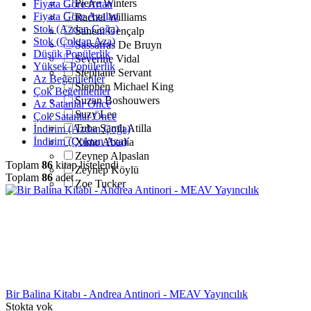
Pierre Winters
Fiyata Göre Artan
Fiyata Göre Azalan
Rachel Williams
Stok (Azdan Çoğa)
Sanem Gençalp
Stok (Çoktan Aza)
Sassafras De Bruyn
Düşük Popülerlik
Severine Vidal
Yüksek Popülerlik
Stephane Servant
Az Beğenilenler
Stephen Michael King
Çok Beğenilenler
Suzan Boshouwers
Az Satanlar Önce
Suzy Lee
Çok Satanlar Önce
Tuba Şamlı Atilla
İndirim (Azdan Çoğa)
İndirim (Çoktan Aza)
Ximo Abadía
Zeynep Alpaslan
Toplam
86
kitap listelendi
Zeynep Köylü
Toplam
86
adet
Zoe Tucker
Bir Balina Kitabı - Andrea Antinori - MEAV Yayıncılık
Stokta yok