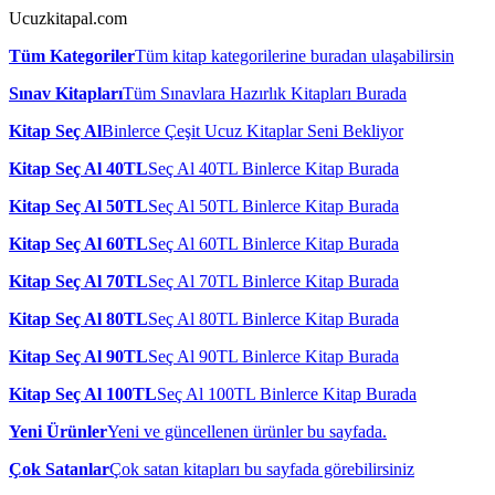
Ucuzkitapal.com
Tüm Kategoriler
Tüm kitap kategorilerine buradan ulaşabilirsin
Sınav Kitapları
Tüm Sınavlara Hazırlık Kitapları Burada
Kitap Seç Al
Binlerce Çeşit Ucuz Kitaplar Seni Bekliyor
Kitap Seç Al 40TL
Seç Al 40TL Binlerce Kitap Burada
Kitap Seç Al 50TL
Seç Al 50TL Binlerce Kitap Burada
Kitap Seç Al 60TL
Seç Al 60TL Binlerce Kitap Burada
Kitap Seç Al 70TL
Seç Al 70TL Binlerce Kitap Burada
Kitap Seç Al 80TL
Seç Al 80TL Binlerce Kitap Burada
Kitap Seç Al 90TL
Seç Al 90TL Binlerce Kitap Burada
Kitap Seç Al 100TL
Seç Al 100TL Binlerce Kitap Burada
Yeni Ürünler
Yeni ve güncellenen ürünler bu sayfada.
Çok Satanlar
Çok satan kitapları bu sayfada görebilirsiniz