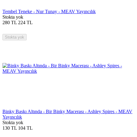
Tembel Teneke - Nur Tunay - MEAV Yayıncılık
Stokta yok
280
TL
224
TL
Stokta yok
Binky Baskı Altında - Bir Binky Macerası - Ashley Spires - MEAV
Yayıncılık
Stokta yok
130
TL
104
TL