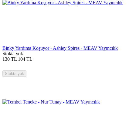
Binky Yardıma Koşuyor - Ashley Spires - MEAV Yayıncılık
Stokta yok
130
TL
104
TL
Stokta yok