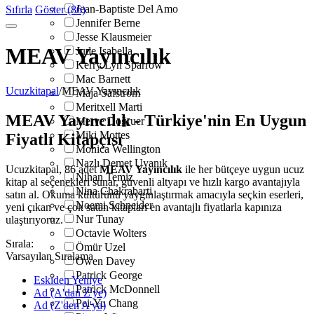
Jean-Baptiste Del Amo
Sıfırla
Göster (86)
Jennifer Berne
Jesse Klausmeier
MEAV Yayıncılık
Jude Isabella
Kerry Lyn Sparrow
Mac Barnett
Ucuzkitapal
/
MEAV Yayıncılık
Maja Säfström
Meritxell Marti
MEAV Yayıncılık - Türkiye'nin En Uygun
Merve Doğruer
Miki Mottes
Fiyatlı Kitapçısı
Monica Wellington
Nazlı Demet Uyanık
Ucuzkitapal, 86 adet
MEAV Yayıncılık
ile her bütçeye uygun ucuz
Nihan Temiz
kitap al seçenekleri sunar, güvenli altyapı ve hızlı kargo avantajıyla
Nina Chakrabarti
satın al. Okuma kültürünü yaygınlaştırmak amacıyla seçkin eserleri,
Noemi Schneider
yeni çıkan ve çok satan kitapları en avantajlı fiyatlarla kapınıza
Nur Tunay
ulaştırıyoruz.
Octavie Wolters
Sırala:
Ömür Uzel
Varsayılan Sıralama
Owen Davey
Patrick George
Eskiden Yeniye
Patrick McDonnell
Ad (A'dan Z'ye)
Pei-Yu Chang
Ad (Z'den A'ya)