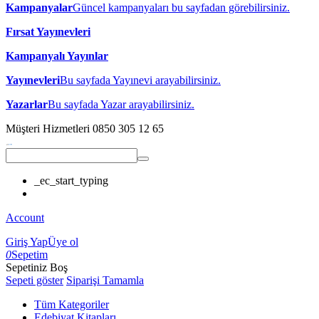
Kampanyalar
Güncel kampanyaları bu sayfadan görebilirsiniz.
Fırsat Yayınevleri
Kampanyalı Yayınlar
Yayınevleri
Bu sayfada Yayınevi arayabilirsiniz.
Yazarlar
Bu sayfada Yazar arayabilirsiniz.
Müşteri Hizmetleri
0850 305 12 65
_ec_start_typing
Account
Giriş Yap
Üye ol
0
Sepetim
Sepetiniz Boş
Sepeti göster
Siparişi Tamamla
Tüm Kategoriler
Edebiyat Kitapları