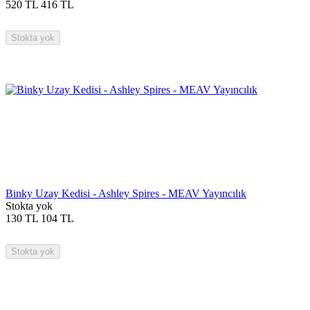
520
TL
416
TL
Stokta yok
Binky Uzay Kedisi - Ashley Spires - MEAV Yayıncılık
Stokta yok
130
TL
104
TL
Stokta yok