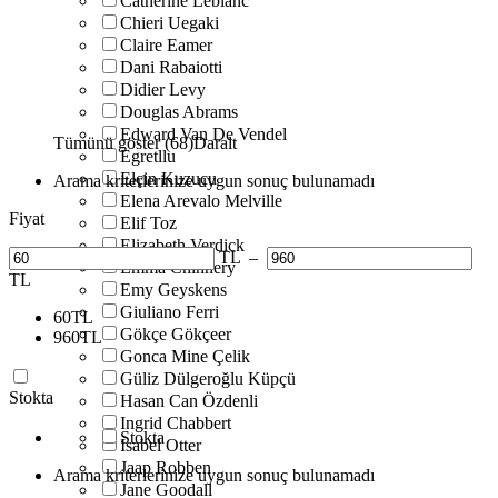
Catherine Leblanc
Chieri Uegaki
Claire Eamer
Dani Rabaiotti
Didier Levy
Douglas Abrams
Edward Van De Vendel
Tümünü göster (68)
Daralt
Egretllu
Elçin Kuzucu
Arama kriterlerinize uygun sonuç bulunamadı
Elena Arevalo Melville
Fiyat
Elif Toz
Elizabeth Verdick
TL
–
Emma Chinnery
TL
Emy Geyskens
Giuliano Ferri
60
TL
Gökçe Gökçeer
960
TL
Gonca Mine Çelik
Güliz Dülgeroğlu Küpçü
Stokta
Hasan Can Özdenli
Ingrid Chabbert
Stokta
Isabel Otter
Jaap Robben
Arama kriterlerinize uygun sonuç bulunamadı
Jane Goodall