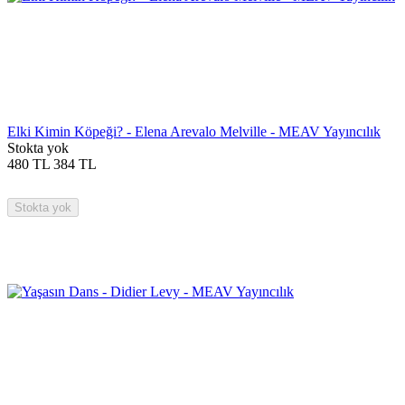
Elki Kimin Köpeği? - Elena Arevalo Melville - MEAV Yayıncılık
Stokta yok
480
TL
384
TL
Stokta yok