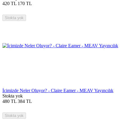
420
TL
170
TL
Stokta yok
İçimizde Neler Oluyor? - Claire Eamer - MEAV Yayıncılık
Stokta yok
480
TL
384
TL
Stokta yok