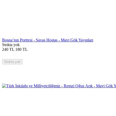
Bosna’nın Portresi - Savaş Hoştaş - Mavi Gök Yayınları
Stokta yok
240
TL
180
TL
Stokta yok