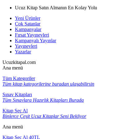
Ucuz Kitap Satın Almanın En Kolay Yolu
Yeni Ürünler
Çok Satanlar
Kampanyalar
Fırsat Yayınevleri
Kampanyalı Yayınlar
Yayınevleri
Yazarlar
Ucuzkitapal.com
Ana menü
Tüm Kategoriler
Tüm kitap kategorilerine buradan ulaşabilirsin
Sınav Kitapları
Tüm Sınavlara Hazırlık Kitapları Burada
Kitap Seç Al
Binlerce Çeşit Ucuz Kitaplar Seni Bekliyor
Ana menü
Kitap Seç Al 40TL