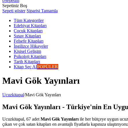
0
Sepetim
Sepetiniz Boş
Sepeti göster
Siparişi Tamamla
Tüm Kategoriler
Edebiyat Kitapları
Çocuk Kitapları
Sınav Kitapları
Felsefe Kitapları
İngilizce Hikayeler
Kişisel Gelişim
Psikoloji Kitapları
Tarih Kitapları
Kitap Seç Al
POPÜLER
Mavi Gök Yayınları
Ucuzkitapal
/
Mavi Gök Yayınları
Mavi Gök Yayınları - Türkiye'nin En Uygun
Ucuzkitapal, 67 adet
Mavi Gök Yayınları
ile her bütçeye uygun ucuz 
çıkan ve çok satan kitapları en avantajlı fiyatlarla kapınıza ulaştırıyoru