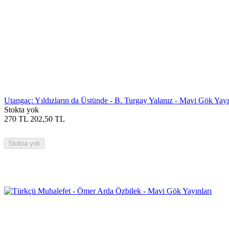
Utangaç: Yıldızların da Üstünde - B. Turgay Yalanız - Mavi Gök Yayı
Stokta yok
270
TL
202,50
TL
Stokta yok