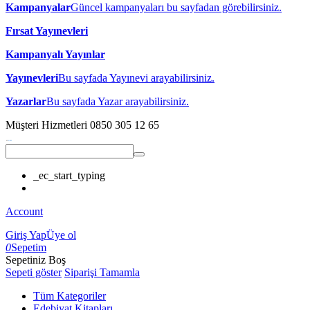
Kampanyalar
Güncel kampanyaları bu sayfadan görebilirsiniz.
Fırsat Yayınevleri
Kampanyalı Yayınlar
Yayınevleri
Bu sayfada Yayınevi arayabilirsiniz.
Yazarlar
Bu sayfada Yazar arayabilirsiniz.
Müşteri Hizmetleri
0850 305 12 65
_ec_start_typing
Account
Giriş Yap
Üye ol
0
Sepetim
Sepetiniz Boş
Sepeti göster
Siparişi Tamamla
Tüm Kategoriler
Edebiyat Kitapları