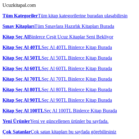
Ucuzkitapal.com
Tüm Kategoriler
Tüm kitap kategorilerine buradan ulaşabilirsin
Sınav Kitapları
Tüm Sınavlara Hazırlık Kitapları Burada
Kitap Seç Al
Binlerce Çeşit Ucuz Kitaplar Seni Bekliyor
Kitap Seç Al 40TL
Seç Al 40TL Binlerce Kitap Burada
Kitap Seç Al 50TL
Seç Al 50TL Binlerce Kitap Burada
Kitap Seç Al 60TL
Seç Al 60TL Binlerce Kitap Burada
Kitap Seç Al 70TL
Seç Al 70TL Binlerce Kitap Burada
Kitap Seç Al 80TL
Seç Al 80TL Binlerce Kitap Burada
Kitap Seç Al 90TL
Seç Al 90TL Binlerce Kitap Burada
Kitap Seç Al 100TL
Seç Al 100TL Binlerce Kitap Burada
Yeni Ürünler
Yeni ve güncellenen ürünler bu sayfada.
Çok Satanlar
Çok satan kitapları bu sayfada görebilirsiniz