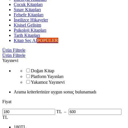
Çocuk Kitapları
Sınav Kitapları
Felsefe Kitapları
İngilizce Hikayeler
Kişisel Gelişim
Psikoloji Kitapları
Tarih Kitapları
Kitap Seç Al
POPÜLER
Ürün Filtrele
Ürün Filtrele
Yayınevi
Doğan Kitap
Platform Yayınları
Yakamoz Yayınevi
Arama kriterlerinize uygun sonuç bulunamadı
Fiyat
TL
–
TL
180
TL