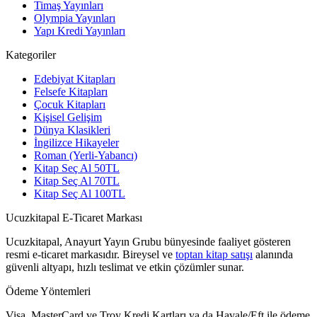
Timaş Yayınları
Olympia Yayınları
Yapı Kredi Yayınları
Kategoriler
Edebiyat Kitapları
Felsefe Kitapları
Çocuk Kitapları
Kişisel Gelişim
Dünya Klasikleri
İngilizce Hikayeler
Roman (Yerli-Yabancı)
Kitap Seç Al 50TL
Kitap Seç Al 70TL
Kitap Seç Al 100TL
Ucuzkitapal E-Ticaret Markası
Ucuzkitapal, Anayurt Yayın Grubu bünyesinde faaliyet gösteren
resmi e-ticaret markasıdır. Bireysel ve
toptan kitap satışı
alanında
güvenli altyapı, hızlı teslimat ve etkin çözümler sunar.
Ödeme Yöntemleri
Visa, MasterCard ve Troy Kredi Kartları ya da Havale/Eft ile ödeme