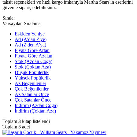
taksit seçenekleri ve hızlı kargo imkanıyla Martha Sears'ın eserlerini
güvenle sipariş edebilirsiniz.
Sırala:
Varsayılan Sıralama
Eskiden Yeniye
Ad (A'dan Z'ye)
Ad (Z'den A'ya)
Fiyata Göre Artan
Fiyata Göre Azalan
Stok (Azdan Çoğa)
Stok (Çoktan Aza)
Düşük Popülerlik
Yüksek Popülerlik
Az Beğenilenler
Çok Beğenilenler
Az Satanlar Önce
Çok Satanlar Önce
İndirim (Azdan Çoğa)
İndirim (Çoktan Aza)
Toplam
3
kitap listelendi
Toplam
3
adet