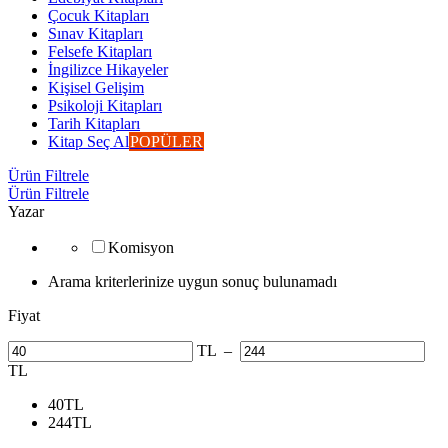
Çocuk Kitapları
Sınav Kitapları
Felsefe Kitapları
İngilizce Hikayeler
Kişisel Gelişim
Psikoloji Kitapları
Tarih Kitapları
Kitap Seç Al
POPÜLER
Ürün Filtrele
Ürün Filtrele
Yazar
Komisyon
Arama kriterlerinize uygun sonuç bulunamadı
Fiyat
TL
–
TL
40
TL
244
TL