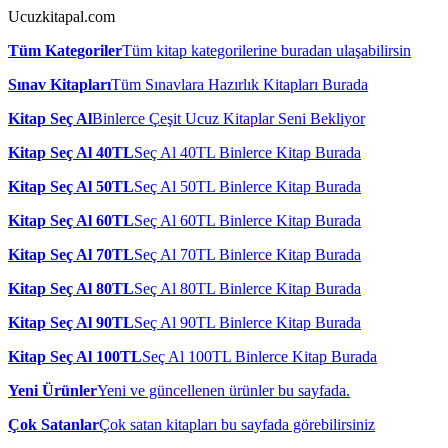
Ucuzkitapal.com
Tüm Kategoriler
Tüm kitap kategorilerine buradan ulaşabilirsin
Sınav Kitapları
Tüm Sınavlara Hazırlık Kitapları Burada
Kitap Seç Al
Binlerce Çeşit Ucuz Kitaplar Seni Bekliyor
Kitap Seç Al 40TL
Seç Al 40TL Binlerce Kitap Burada
Kitap Seç Al 50TL
Seç Al 50TL Binlerce Kitap Burada
Kitap Seç Al 60TL
Seç Al 60TL Binlerce Kitap Burada
Kitap Seç Al 70TL
Seç Al 70TL Binlerce Kitap Burada
Kitap Seç Al 80TL
Seç Al 80TL Binlerce Kitap Burada
Kitap Seç Al 90TL
Seç Al 90TL Binlerce Kitap Burada
Kitap Seç Al 100TL
Seç Al 100TL Binlerce Kitap Burada
Yeni Ürünler
Yeni ve güncellenen ürünler bu sayfada.
Çok Satanlar
Çok satan kitapları bu sayfada görebilirsiniz