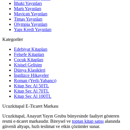
İthaki Yayınları
Martı Yayınları
Maviçatı Yayınları
Timaş Yayınları
Olympia Yayınları
Yapı Kredi Yayınları
Kategoriler
Edebiyat Kitapları
Felsefe Kitapları
Çocuk Kitapları
Kişisel Gelişim
Dünya Klasikleri
İngilizce Hikayeler
Roman (Yerli-Yabancı)
Kitap Seç Al 50TL
Kitap Seç Al 70TL
Kitap Seç Al 100TL
Ucuzkitapal E-Ticaret Markası
Ucuzkitapal, Anayurt Yayın Grubu bünyesinde faaliyet gösteren
resmi e-ticaret markasıdır. Bireysel ve
toptan kitap satışı
alanında
güvenli altyapı, hızlı teslimat ve etkin çözümler sunar.