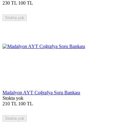
230
TL
100
TL
Stokta yok
Madalyon AYT Coğrafya Soru Bankası
Stokta yok
210
TL
100
TL
Stokta yok