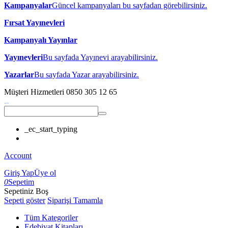
Kampanyalar
Güncel kampanyaları bu sayfadan görebilirsiniz.
Fırsat Yayınevleri
Kampanyalı Yayınlar
Yayınevleri
Bu sayfada Yayınevi arayabilirsiniz.
Yazarlar
Bu sayfada Yazar arayabilirsiniz.
Müşteri Hizmetleri
0850 305 12 65
_ec_start_typing
Account
Giriş Yap
Üye ol
0
Sepetim
Sepetiniz Boş
Sepeti göster
Siparişi Tamamla
Tüm Kategoriler
Edebiyat Kitapları