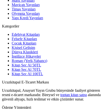
Martı Yayınları
Maviçatı Yayınları
Timaş Yayınları
Olympia Yayınları
Yapı Kredi Yayınları
Kategoriler
Edebiyat Kitapları
Felsefe Kitapları
Çocuk Kitapları
Kişisel Gelişim
Dünya Klasikleri
İngilizce Hikayeler
Roman (Yerli-Yabancı)
Kitap Seç Al 50TL
Kitap Seç Al 70TL
Kitap Seç Al 100TL
Ucuzkitapal E-Ticaret Markası
Ucuzkitapal, Anayurt Yayın Grubu bünyesinde faaliyet gösteren
resmi e-ticaret markasıdır. Bireysel ve
toptan kitap satışı
alanında
güvenli altyapı, hızlı teslimat ve etkin çözümler sunar.
Ödeme Yöntemleri