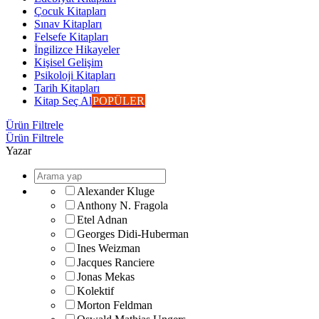
Çocuk Kitapları
Sınav Kitapları
Felsefe Kitapları
İngilizce Hikayeler
Kişisel Gelişim
Psikoloji Kitapları
Tarih Kitapları
Kitap Seç Al
POPÜLER
Ürün Filtrele
Ürün Filtrele
Yazar
Alexander Kluge
Anthony N. Fragola
Etel Adnan
Georges Didi-Huberman
Ines Weizman
Jacques Ranciere
Jonas Mekas
Kolektif
Morton Feldman