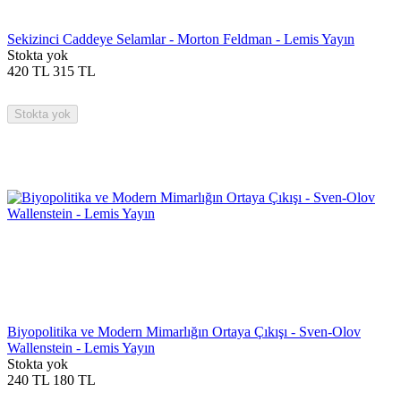
Sekizinci Caddeye Selamlar - Morton Feldman - Lemis Yayın
Stokta yok
420
TL
315
TL
Stokta yok
Biyopolitika ve Modern Mimarlığın Ortaya Çıkışı - Sven-Olov
Wallenstein - Lemis Yayın
Stokta yok
240
TL
180
TL