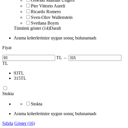
Oswald Mathias Ungers
Pier Vittorio Aureli
Ricardo Romero
Sven-Olov Wallenstein
Svetlana Boym
Tümünü göster (14)
Daralt
Arama kriterlerinize uygun sonuç bulunamadı
Fiyat
TL
–
TL
93
TL
315
TL
Stokta
Stokta
Arama kriterlerinize uygun sonuç bulunamadı
Sıfırla
Göster (16)