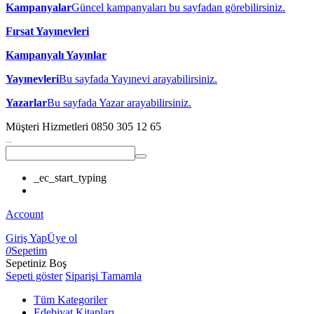
Kampanyalar
Güncel kampanyaları bu sayfadan görebilirsiniz.
Fırsat Yayınevleri
Kampanyalı Yayınlar
Yayınevleri
Bu sayfada Yayınevi arayabilirsiniz.
Yazarlar
Bu sayfada Yazar arayabilirsiniz.
Müşteri Hizmetleri
0850 305 12 65
_ec_start_typing
Account
Giriş Yap
Üye ol
0
Sepetim
Sepetiniz Boş
Sepeti göster
Siparişi Tamamla
Tüm Kategoriler
Edebiyat Kitapları