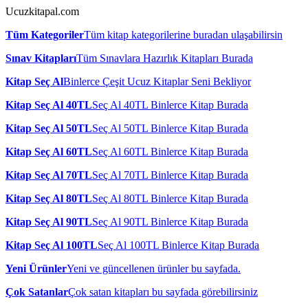
Ucuzkitapal.com
Tüm Kategoriler
Tüm kitap kategorilerine buradan ulaşabilirsin
Sınav Kitapları
Tüm Sınavlara Hazırlık Kitapları Burada
Kitap Seç Al
Binlerce Çeşit Ucuz Kitaplar Seni Bekliyor
Kitap Seç Al 40TL
Seç Al 40TL Binlerce Kitap Burada
Kitap Seç Al 50TL
Seç Al 50TL Binlerce Kitap Burada
Kitap Seç Al 60TL
Seç Al 60TL Binlerce Kitap Burada
Kitap Seç Al 70TL
Seç Al 70TL Binlerce Kitap Burada
Kitap Seç Al 80TL
Seç Al 80TL Binlerce Kitap Burada
Kitap Seç Al 90TL
Seç Al 90TL Binlerce Kitap Burada
Kitap Seç Al 100TL
Seç Al 100TL Binlerce Kitap Burada
Yeni Ürünler
Yeni ve güncellenen ürünler bu sayfada.
Çok Satanlar
Çok satan kitapları bu sayfada görebilirsiniz