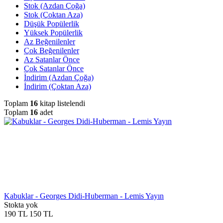
Stok (Azdan Çoğa)
Stok (Çoktan Aza)
Düşük Popülerlik
Yüksek Popülerlik
Az Beğenilenler
Çok Beğenilenler
Az Satanlar Önce
Çok Satanlar Önce
İndirim (Azdan Çoğa)
İndirim (Çoktan Aza)
Toplam
16
kitap listelendi
Toplam
16
adet
Kabuklar - Georges Didi-Huberman - Lemis Yayın
Stokta yok
190
TL
150
TL