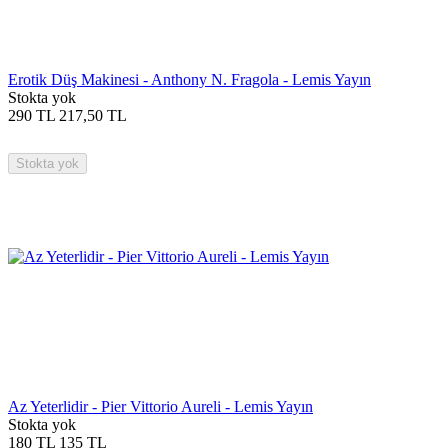
Erotik Düş Makinesi - Anthony N. Fragola - Lemis Yayın
Stokta yok
290
TL
217,50
TL
Stokta yok
Az Yeterlidir - Pier Vittorio Aureli - Lemis Yayın
Stokta yok
180
TL
135
TL