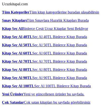
Ucuzkitapal.com
Tüm Kategoriler
Tüm kitap kategorilerine buradan ulaşabilirsin
Sınav Kitapları
Tüm Sınavlara Hazırlık Kitapları Burada
Kitap Seç Al
Binlerce Çeşit Ucuz Kitaplar Seni Bekliyor
Kitap Seç Al 40TL
Seç Al 40TL Binlerce Kitap Burada
Kitap Seç Al 50TL
Seç Al 50TL Binlerce Kitap Burada
Kitap Seç Al 60TL
Seç Al 60TL Binlerce Kitap Burada
Kitap Seç Al 70TL
Seç Al 70TL Binlerce Kitap Burada
Kitap Seç Al 80TL
Seç Al 80TL Binlerce Kitap Burada
Kitap Seç Al 90TL
Seç Al 90TL Binlerce Kitap Burada
Kitap Seç Al 100TL
Seç Al 100TL Binlerce Kitap Burada
Yeni Ürünler
Yeni ve güncellenen ürünler bu sayfada.
Çok Satanlar
Çok satan kitapları bu sayfada görebilirsiniz