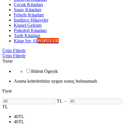
Çocuk Kitapları
Sınav Kitapları
Felsefe Kitapları
İngilizce Hikayeler
Kişisel Gelişim
Psikoloji Kitapları
Tarih Kitapları
Kitap Seç Al
POPÜLER
Ürün Filtrele
Ürün Filtrele
Yazar
Bülent Ögeyik
Arama kriterlerinize uygun sonuç bulunamadı
Fiyat
TL
–
TL
40
TL
40
TL