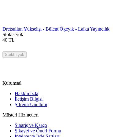
Dretsullun Yükselişi - Bülent Ögeyik - Laika Yayıncılık
Stokta yok
40
TL
Stokta yok
Kurumsal
Hakkımızda
İletişim Bilgisi
Şifremi Unuttum
Müşteri Hizmetleri
Sipariş ve Kargo
Şikayet ve Öneri Formu
İptal ve ve İade Şartları