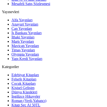
Mesafeli Satış Sözleşmesi
Yayınevleri
Alfa Yayınları
Anayurt Yayınları
Can Yayınları
İş Bankası Yayınları
İthaki Yayınları
Martı Yayınları
Maviçatı Yayınları
Timaş Yayınları
Olympia Yayınları
Yapı Kredi Yayınları
Kategoriler
Edebiyat Kitapları
Felsefe Kitapları
Çocuk Kitapları
Kişisel Gelişim
Dünya Klasikleri
İngilizce Hikayeler
Roman (Yerli-Yabancı)
Kitap Seç Al 50TL