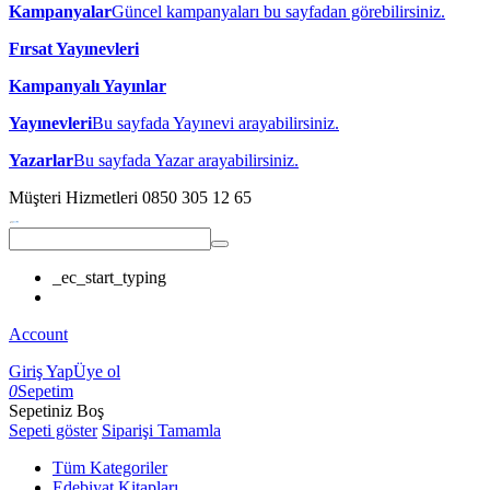
Kampanyalar
Güncel kampanyaları bu sayfadan görebilirsiniz.
Fırsat Yayınevleri
Kampanyalı Yayınlar
Yayınevleri
Bu sayfada Yayınevi arayabilirsiniz.
Yazarlar
Bu sayfada Yazar arayabilirsiniz.
Müşteri Hizmetleri
0850 305 12 65
_ec_start_typing
Account
Giriş Yap
Üye ol
0
Sepetim
Sepetiniz Boş
Sepeti göster
Siparişi Tamamla
Tüm Kategoriler
Edebiyat Kitapları