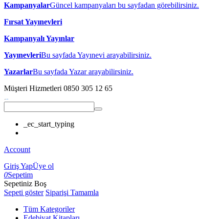
Kampanyalar
Güncel kampanyaları bu sayfadan görebilirsiniz.
Fırsat Yayınevleri
Kampanyalı Yayınlar
Yayınevleri
Bu sayfada Yayınevi arayabilirsiniz.
Yazarlar
Bu sayfada Yazar arayabilirsiniz.
Müşteri Hizmetleri
0850 305 12 65
_ec_start_typing
Account
Giriş Yap
Üye ol
0
Sepetim
Sepetiniz Boş
Sepeti göster
Siparişi Tamamla
Tüm Kategoriler
Edebiyat Kitapları