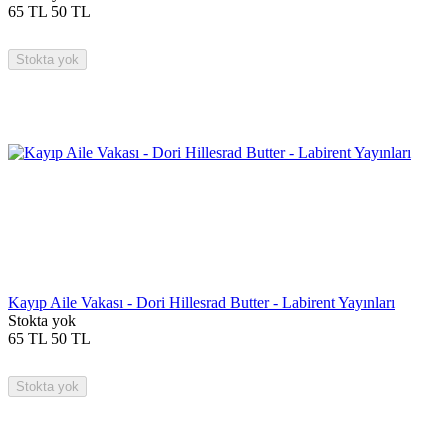
65
TL
50
TL
Stokta yok
Kayıp Aile Vakası - Dori Hillesrad Butter - Labirent Yayınları
Stokta yok
65
TL
50
TL
Stokta yok