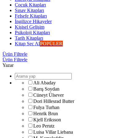
Çocuk Kitapları
Sınav Kitapları
Felsefe Kitapları
İngilizce Hikayeler
Kişisel Gelişim
Psikoloji Kitapları
Tarih Kitapları
Kitap Seç Al
POPÜLER
Ürün Filtrele
Ürün Filtrele
Yazar
Ali Abaday
Barış Soydan
Cüneyt Ülsever
Dori Hillesrad Butter
Fulya Turhan
Henrik Brun
Kjell Eriksson
Leo Perutz
Luisa Villar Liebana