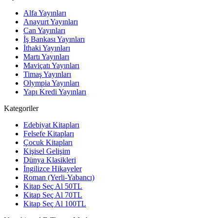
Alfa Yayınları
Anayurt Yayınları
Can Yayınları
İş Bankası Yayınları
İthaki Yayınları
Martı Yayınları
Maviçatı Yayınları
Timaş Yayınları
Olympia Yayınları
Yapı Kredi Yayınları
Kategoriler
Edebiyat Kitapları
Felsefe Kitapları
Çocuk Kitapları
Kişisel Gelişim
Dünya Klasikleri
İngilizce Hikayeler
Roman (Yerli-Yabancı)
Kitap Seç Al 50TL
Kitap Seç Al 70TL
Kitap Seç Al 100TL