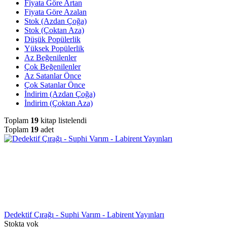
Fiyata Göre Artan
Fiyata Göre Azalan
Stok (Azdan Çoğa)
Stok (Çoktan Aza)
Düşük Popülerlik
Yüksek Popülerlik
Az Beğenilenler
Çok Beğenilenler
Az Satanlar Önce
Çok Satanlar Önce
İndirim (Azdan Çoğa)
İndirim (Çoktan Aza)
Toplam
19
kitap listelendi
Toplam
19
adet
Dedektif Çırağı - Suphi Varım - Labirent Yayınları
Stokta yok