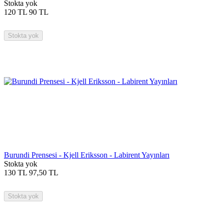
Stokta yok
120
TL
90
TL
Stokta yok
Burundi Prensesi - Kjell Eriksson - Labirent Yayınları
Stokta yok
130
TL
97,50
TL
Stokta yok