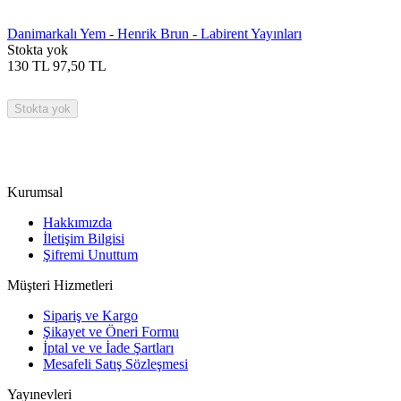
Danimarkalı Yem - Henrik Brun - Labirent Yayınları
Stokta yok
130
TL
97,50
TL
Stokta yok
Kurumsal
Hakkımızda
İletişim Bilgisi
Şifremi Unuttum
Müşteri Hizmetleri
Sipariş ve Kargo
Şikayet ve Öneri Formu
İptal ve ve İade Şartları
Mesafeli Satış Sözleşmesi
Yayınevleri