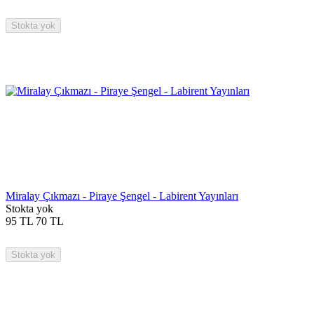
Stokta yok
Miralay Çıkmazı - Piraye Şengel - Labirent Yayınları
Stokta yok
95
TL
70
TL
Stokta yok