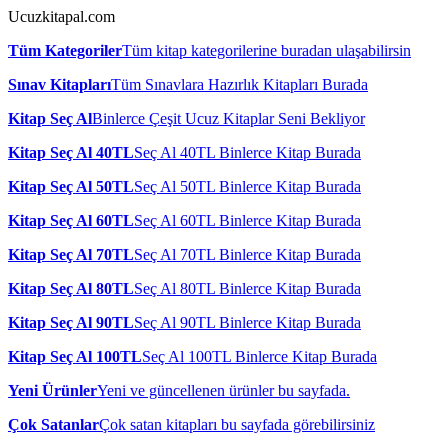
Ucuzkitapal.com
Tüm Kategoriler
Tüm kitap kategorilerine buradan ulaşabilirsin
Sınav Kitapları
Tüm Sınavlara Hazırlık Kitapları Burada
Kitap Seç Al
Binlerce Çeşit Ucuz Kitaplar Seni Bekliyor
Kitap Seç Al 40TL
Seç Al 40TL Binlerce Kitap Burada
Kitap Seç Al 50TL
Seç Al 50TL Binlerce Kitap Burada
Kitap Seç Al 60TL
Seç Al 60TL Binlerce Kitap Burada
Kitap Seç Al 70TL
Seç Al 70TL Binlerce Kitap Burada
Kitap Seç Al 80TL
Seç Al 80TL Binlerce Kitap Burada
Kitap Seç Al 90TL
Seç Al 90TL Binlerce Kitap Burada
Kitap Seç Al 100TL
Seç Al 100TL Binlerce Kitap Burada
Yeni Ürünler
Yeni ve güncellenen ürünler bu sayfada.
Çok Satanlar
Çok satan kitapları bu sayfada görebilirsiniz