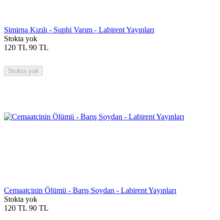
Simirna Kızılı - Suphi Varım - Labirent Yayınları
Stokta yok
120
TL
90
TL
Stokta yok
Cemaatçinin Ölümü - Barış Soydan - Labirent Yayınları
Stokta yok
120
TL
90
TL