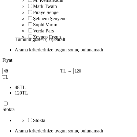
M. Kemaleddin
Mark Twain
Piraye Şengel
Şebnem Şenyener
Suphi Varım
Verda Pars
Zeynep Ergun
Tümünü göster (16)
Daralt
Arama kriterlerinize uygun sonuç bulunamadı
Fiyat
TL
–
TL
48
TL
120
TL
Stokta
Stokta
Arama kriterlerinize uygun sonuç bulunamadı