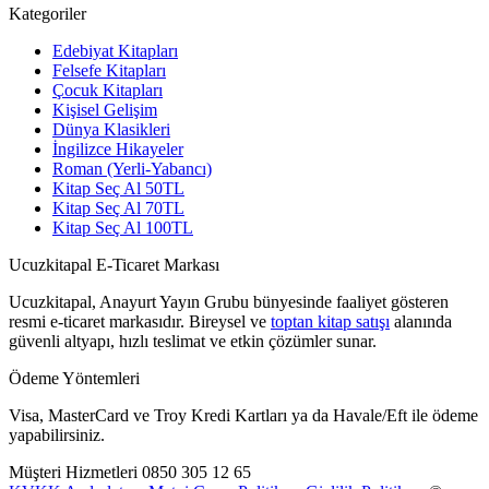
Kategoriler
Edebiyat Kitapları
Felsefe Kitapları
Çocuk Kitapları
Kişisel Gelişim
Dünya Klasikleri
İngilizce Hikayeler
Roman (Yerli-Yabancı)
Kitap Seç Al 50TL
Kitap Seç Al 70TL
Kitap Seç Al 100TL
Ucuzkitapal E-Ticaret Markası
Ucuzkitapal, Anayurt Yayın Grubu bünyesinde faaliyet gösteren
resmi e-ticaret markasıdır. Bireysel ve
toptan kitap satışı
alanında
güvenli altyapı, hızlı teslimat ve etkin çözümler sunar.
Ödeme Yöntemleri
Visa, MasterCard ve Troy Kredi Kartları ya da Havale/Eft ile ödeme
yapabilirsiniz.
Müşteri Hizmetleri
0850 305 12 65