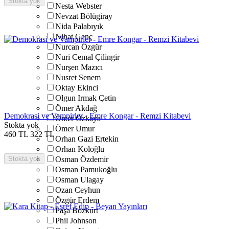
Stokta yok
Nesta Webster
Nevzat Bölügiray
Nida Palabıyık
Nihat Genç
Nurcan Özgür
Nuri Cemal Çilingir
Nurşen Mazıcı
Nusret Senem
Oktay Ekinci
Olgun Irmak Çetin
Ömer Akdağ
Demokrasi ve Vampirler - Emre Kongar - Remzi Kitabevi
Ömer Özkaya
Stokta yok
Ömer Umur
460
TL
322
TL
Orhan Gazi Ertekin
Orhan Koloğlu
Stokta yok
Osman Özdemir
Osman Pamukoğlu
Osman Ulagay
Ozan Ceyhun
Özgür Erdem
Paşa Bozkurt
Phil Johnson