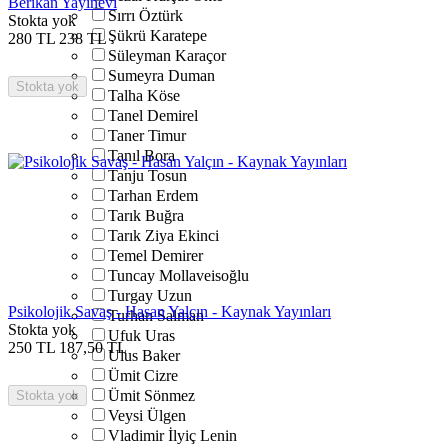
Berikan Yayınevi
Sırrı Öztürk
Stokta yok
Şükrü Karatepe
280
TL
238
TL
Süleyman Karaçor
Sumeyra Duman
Stokta yok
Talha Köse
Tanel Demirel
Taner Timur
Tanıl Bora
Tanju Tosun
Tarhan Erdem
Tarık Buğra
Tarık Ziya Ekinci
Temel Demirer
Tuncay Mollaveisoğlu
Turgay Uzun
Psikolojik Savaş - Hasan Yalçın - Kaynak Yayınları
Turhan Salman
Stokta yok
Ufuk Uras
250
TL
187,50
TL
Ulus Baker
Ümit Cizre
Ümit Sönmez
Stokta yok
Veysi Ülgen
Vladimir İlyiç Lenin