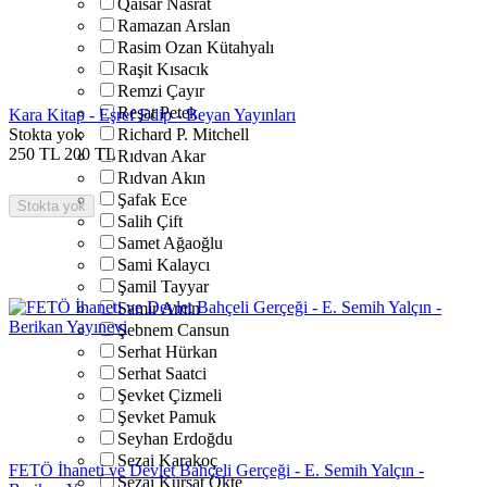
Qaisar Nasrat
Ramazan Arslan
Rasim Ozan Kütahyalı
Raşit Kısacık
Remzi Çayır
Reşat Petek
Kara Kitap - Eşref Edip - Beyan Yayınları
Stokta yok
Richard P. Mitchell
250
TL
200
TL
Rıdvan Akar
Rıdvan Akın
Şafak Ece
Stokta yok
Salih Çift
Samet Ağaoğlu
Sami Kalaycı
Şamil Tayyar
Samir Amin
Şebnem Cansun
Serhat Hürkan
Serhat Saatci
Şevket Çizmeli
Şevket Pamuk
Seyhan Erdoğdu
Sezai Karakoç
FETÖ İhaneti ve Devlet Bahçeli Gerçeği - E. Semih Yalçın -
Sezai Kürşat Ökte