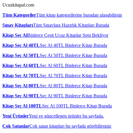
Ucuzkitapal.com
Tüm Kategoriler
Tüm kitap kategorilerine buradan ulaşabilirsin
Sınav Kitapları
Tüm Sınavlara Hazırlık Kitapları Burada
Kitap Seç Al
Binlerce Çeşit Ucuz Kitaplar Seni Bekliyor
Kitap Seç Al 40TL
Seç Al 40TL Binlerce Kitap Burada
Kitap Seç Al 50TL
Seç Al 50TL Binlerce Kitap Burada
Kitap Seç Al 60TL
Seç Al 60TL Binlerce Kitap Burada
Kitap Seç Al 70TL
Seç Al 70TL Binlerce Kitap Burada
Kitap Seç Al 80TL
Seç Al 80TL Binlerce Kitap Burada
Kitap Seç Al 90TL
Seç Al 90TL Binlerce Kitap Burada
Kitap Seç Al 100TL
Seç Al 100TL Binlerce Kitap Burada
Yeni Ürünler
Yeni ve güncellenen ürünler bu sayfada.
Çok Satanlar
Çok satan kitapları bu sayfada görebilirsiniz