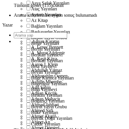
Asya Şafak Yayınları
Tümünü göster (155)
Daralt
Ataç Yayınları
Ayrıntı Yayınları
Arama kriterlerinize uygun sonuç bulunamadı
Az Kitap
Yazar
Bağlam Yayınları
Başkayerler Yayınları
Başlık Yayın Grubu
Adnan Karataş
Belge Yayınları
A. Leroy Bennett
Berfin Yayınları
A. Murat Ağdemir
Berikan Yayınevi
A. Raşit Kaya
Berikan Yayınları
Aaron J. Klein
Beta Yayınevi
Abdullah Yılmaz
Beyan Yayınları
Abdurrahim Özmen
Bilge Karınca Yayınları
Achille Mbembe
Bilgeoğuz Yayınları
Adil Şahin
Bilgi Yayınevi
Adnan Küçük
Birikim Yayınları
Adnan Muhacir
Boğaziçi Yayınları
Ahmad Jabbari
Boyut Yayın Grubu
Ahmed Safi
Büke Yayınları
Ahmet Akgül
Büyük Doğu Yayınları
Ahmet An
Cadde Yayınları
Ahmet Demirel