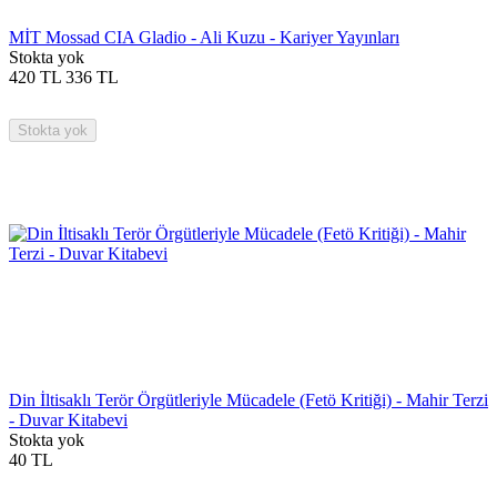
MİT Mossad CIA Gladio - Ali Kuzu - Kariyer Yayınları
Stokta yok
420
TL
336
TL
Stokta yok
Din İltisaklı Terör Örgütleriyle Mücadele (Fetö Kritiği) - Mahir Terzi
- Duvar Kitabevi
Stokta yok
40
TL