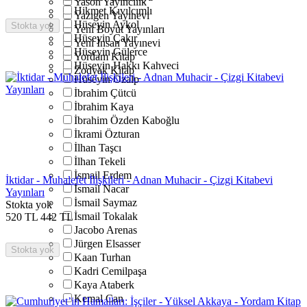
Yason Yayıncılık
Hikmet Kıvılcımlı
Yazıgen Yayınevi
Hüseyin Aykol
Stokta yok
Yeni Boyut Yayınları
Hüseyin Çakır
Yeni İnsan Yayınevi
Hüseyin Gülerce
Yordam Kitap
Hüseyin Hakkı Kahveci
Zodyak Kitap
Hüseyin Özalp
İbrahim Çütcü
İbrahim Kaya
İbrahim Özden Kaboğlu
İkrami Özturan
İlhan Taşcı
İlhan Tekeli
İsmail Erdem
İktidar - Muhalefet İlişkileri - Adnan Muhacir - Çizgi Kitabevi
İsmail Nacar
Yayınları
İsmail Saymaz
Stokta yok
İsmail Tokalak
520
TL
442
TL
Jacobo Arenas
Jürgen Elsasser
Stokta yok
Kaan Turhan
Kadri Cemilpaşa
Kaya Ataberk
Kemal Can