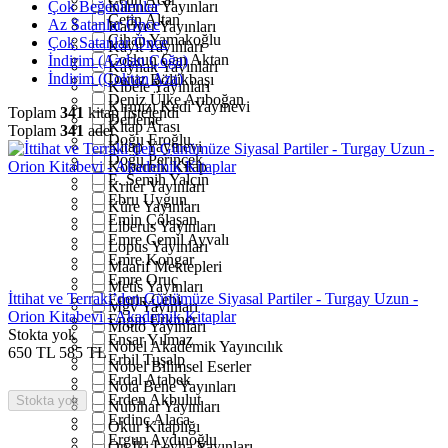
Çok Beğenilenler
Karınca Yayınları
Çetin Altan
Az Satanlar Önce
Kariyer Yayınları
Cihan Yamakoğlu
Çok Satanlar Önce
Kayıt Yayınları
Coşkun Can Aktan
İndirim (Azdan Çoğa)
Kaynak Yayınları
İndirim (Çoktan Aza)
Deniz Bölükbaşı
Kibele Yayınları
Deniz Ülke Arıboğan
Kırmızı Kedi Yayınevi
Toplam
341
kitap listelendi
Derleme
Kitap Arası
Toplam
341
adet
Doğu Eroğlu
Kitap Yayınevi
Doğu Perinçek
Kopernik Kitap
E. Semih Yalçın
Kriter Yayınları
Ebru Uygun
Küre Yayınları
Emin Çölaşan
Liberus Yayınları
Emre Cemil Ayvalı
Lopus Yayınları
Emre Kongar
Maarif Mektepleri
Emre Oruç
Metis Yayınları
İttihat ve Terraki’den Günümüze Siyasal Partiler - Turgay Uzun -
Emrin Çebi
Mgv Yayınları
Orion Kitabevi - Akademik Kitaplar
Engin Erkiner
Motto Yayınları
Stokta yok
Ensar Yılmaz
Nobel Akademik Yayıncılık
650
TL
585
TL
Erbil Tuşalp
Nobel Bilimsel Eserler
Erdal Atabek
Nota Bene Yayınları
Erden Akbulut
Stokta yok
Nubihar Yayınları
Erdinç Alaca
Okur Kitaplığı
Ergun Aydınoğlu
On İki Levha Yayınları