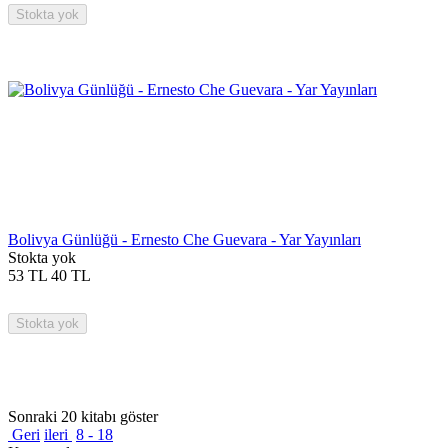
Stokta yok
Bolivya Günlüğü - Ernesto Che Guevara - Yar Yayınları
Stokta yok
53
TL
40
TL
Stokta yok
Sonraki 20 kitabı göster
Geri
ileri
8 - 18