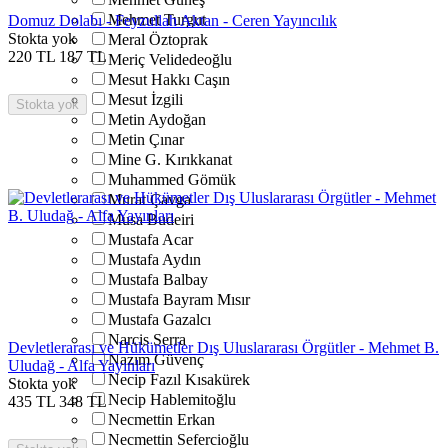
Mehmet Turgut
Domuz Dolabı - Feyzullah Aktan - Ceren Yayıncılık
Stokta yok
Meral Öztoprak
220
TL
187
TL
Meriç Velidedeoğlu
Mesut Hakkı Caşın
Mesut İzgili
Stokta yok
Metin Aydoğan
Metin Çınar
Mine G. Kırıkkanat
Muhammed Gömük
Murat Çavga
Musa Budeiri
Mustafa Acar
Mustafa Aydın
Mustafa Balbay
Mustafa Bayram Mısır
Mustafa Gazalcı
Narcis Serra
Devletlerarası ve Hükümetler Dış Uluslararası Örgütler - Mehmet B.
Nazım Güvenç
Uludağ - Alfa Yayınları
Necip Fazıl Kısakürek
Stokta yok
Necip Hablemitoğlu
435
TL
348
TL
Necmettin Erkan
Necmettin Sefercioğlu