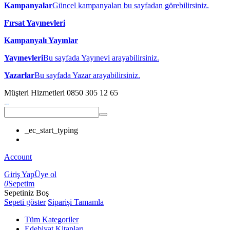
Kampanyalar
Güncel kampanyaları bu sayfadan görebilirsiniz.
Fırsat Yayınevleri
Kampanyalı Yayınlar
Yayınevleri
Bu sayfada Yayınevi arayabilirsiniz.
Yazarlar
Bu sayfada Yazar arayabilirsiniz.
Müşteri Hizmetleri
0850 305 12 65
_ec_start_typing
Account
Giriş Yap
Üye ol
0
Sepetim
Sepetiniz Boş
Sepeti göster
Siparişi Tamamla
Tüm Kategoriler
Edebiyat Kitapları