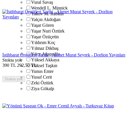
Vural Savaş
Wendell L. Minnick
Yakov M. Rabkin
Yalçın Akdoğan
Yaşar Gören
Yaşar Nuri Öztürk
Yaşar Özüçetin
Yıldırım Koç
Yılmaz Dikbaş
Yüce Ağanoğlu
İstihbarat Örgütleri Tarihi - Ahmet Murat Seyrek - Dorlion Yayınları
Yüksel Akkaya
Stokta yok
390
TL
292,50
TL
Yüksel Taşkın
Yunus Emre
Yusuf Cerit
Stokta yok
Zeki Öztürk
Ziya Gökalp