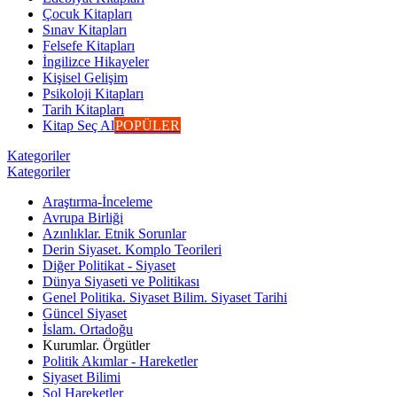
Çocuk Kitapları
Sınav Kitapları
Felsefe Kitapları
İngilizce Hikayeler
Kişisel Gelişim
Psikoloji Kitapları
Tarih Kitapları
Kitap Seç Al
POPÜLER
Kategoriler
Kategoriler
Araştırma-İnceleme
Avrupa Birliği
Azınlıklar. Etnik Sorunlar
Derin Siyaset. Komplo Teorileri
Diğer Politikat - Siyaset
Dünya Siyaseti ve Politikası
Genel Politika. Siyaset Bilim. Siyaset Tarihi
Güncel Siyaset
İslam. Ortadoğu
Kurumlar. Örgütler
Politik Akımlar - Hareketler
Siyaset Bilimi
Sol Hareketler