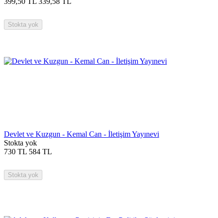
399,50
TL
339,58
TL
Stokta yok
Devlet ve Kuzgun - Kemal Can - İletişim Yayınevi
Stokta yok
730
TL
584
TL
Stokta yok