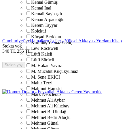
Kemal Gümüş
Kemal İnal
Kemali Saybaşılı
Kenan Arpacıoğlu
Kerem Tayyar
Kolektif
Kürşad Berkkan
Cumhuriyet’in Hamalları: İşçiler - Yüksel Akkaya - Yordam Kitap
Kurtuluş Yılmaz Genç
Stokta yok
Lew Rockwell
340
TL
255
TL
Lütfi Kaleli
Lütfi Sürücü
Stokta yok
M. Hakan Yavuz
M. Mücahit Küçükyılmaz
M. Sena EKİCİ
Mahir Terzi
Mahmut Hamsici
Mark Neocleous
Mehmet Ali Aybar
Mehmet Ali Kılıçbay
Mehmet B. Uludağ
Mehmet Bedri Aluçlu
Mehmet Günal
Mehmet Güneş