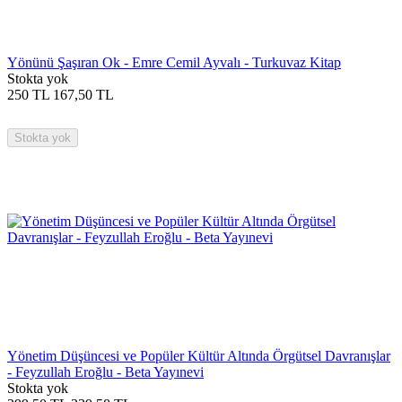
Yönünü Şaşıran Ok - Emre Cemil Ayvalı - Turkuvaz Kitap
Stokta yok
250
TL
167,50
TL
Stokta yok
Yönetim Düşüncesi ve Popüler Kültür Altında Örgütsel Davranışlar
- Feyzullah Eroğlu - Beta Yayınevi
Stokta yok