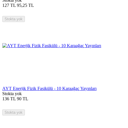
Stokta yok
127
TL
95,25
TL
Stokta yok
AYT Enerjik Fizik Fasikülü - 10 Karaağaç Yayınları
Stokta yok
136
TL
90
TL
Stokta yok