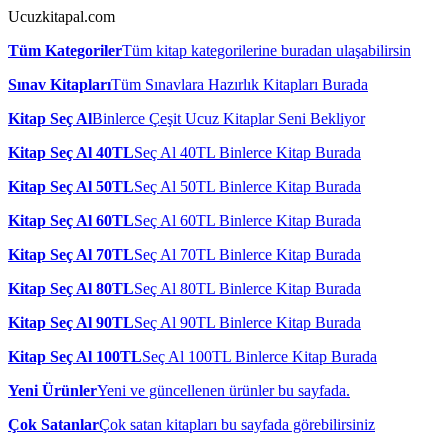
Ucuzkitapal.com
Tüm Kategoriler
Tüm kitap kategorilerine buradan ulaşabilirsin
Sınav Kitapları
Tüm Sınavlara Hazırlık Kitapları Burada
Kitap Seç Al
Binlerce Çeşit Ucuz Kitaplar Seni Bekliyor
Kitap Seç Al 40TL
Seç Al 40TL Binlerce Kitap Burada
Kitap Seç Al 50TL
Seç Al 50TL Binlerce Kitap Burada
Kitap Seç Al 60TL
Seç Al 60TL Binlerce Kitap Burada
Kitap Seç Al 70TL
Seç Al 70TL Binlerce Kitap Burada
Kitap Seç Al 80TL
Seç Al 80TL Binlerce Kitap Burada
Kitap Seç Al 90TL
Seç Al 90TL Binlerce Kitap Burada
Kitap Seç Al 100TL
Seç Al 100TL Binlerce Kitap Burada
Yeni Ürünler
Yeni ve güncellenen ürünler bu sayfada.
Çok Satanlar
Çok satan kitapları bu sayfada görebilirsiniz