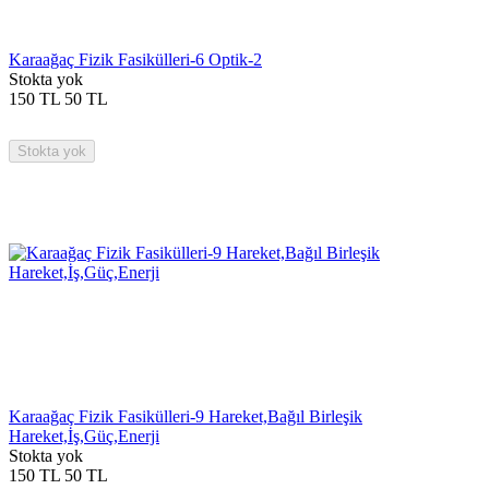
Karaağaç Fizik Fasikülleri-6 Optik-2
Stokta yok
150
TL
50
TL
Stokta yok
Karaağaç Fizik Fasikülleri-9 Hareket,Bağıl Birleşik
Hareket,İş,Güç,Enerji
Stokta yok
150
TL
50
TL