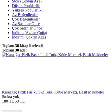
Stok (Çoktan Aza)
Düşük Popülerlik
Yüksek Popülerlik
Az Beğenilenler
Çok Beğenilenler
Az Satanlar Önce
Çok Satanlar Önce
İndirim (Azdan Çoğa)
İndirim (Çoktan Aza)
Toplam
38
kitap listelendi
Toplam
38
adet
Karaağaç Fizik Fasikülü-2 Tork, Kütle Merkezi, Basit Makineler
Stokta yok
180
TL
50
TL