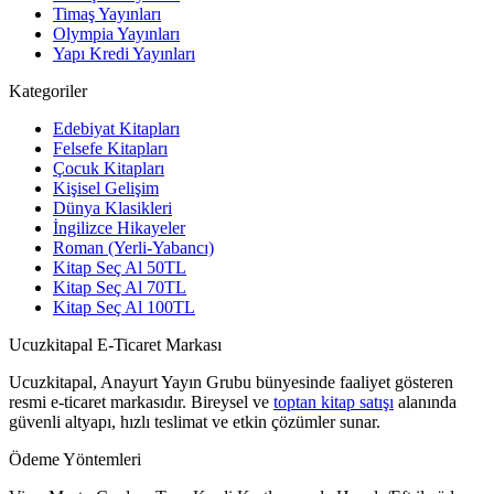
Timaş Yayınları
Olympia Yayınları
Yapı Kredi Yayınları
Kategoriler
Edebiyat Kitapları
Felsefe Kitapları
Çocuk Kitapları
Kişisel Gelişim
Dünya Klasikleri
İngilizce Hikayeler
Roman (Yerli-Yabancı)
Kitap Seç Al 50TL
Kitap Seç Al 70TL
Kitap Seç Al 100TL
Ucuzkitapal E-Ticaret Markası
Ucuzkitapal, Anayurt Yayın Grubu bünyesinde faaliyet gösteren
resmi e-ticaret markasıdır. Bireysel ve
toptan kitap satışı
alanında
güvenli altyapı, hızlı teslimat ve etkin çözümler sunar.
Ödeme Yöntemleri