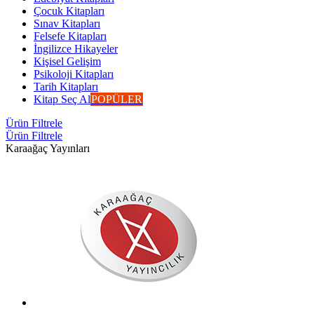
Çocuk Kitapları
Sınav Kitapları
Felsefe Kitapları
İngilizce Hikayeler
Kişisel Gelişim
Psikoloji Kitapları
Tarih Kitapları
Kitap Seç Al
POPÜLER
Ürün Filtrele
Ürün Filtrele
Karaağaç Yayınları