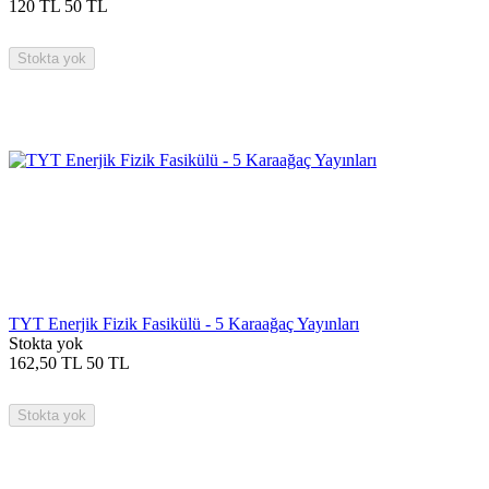
120
TL
50
TL
Stokta yok
TYT Enerjik Fizik Fasikülü - 5 Karaağaç Yayınları
Stokta yok
162,50
TL
50
TL
Stokta yok