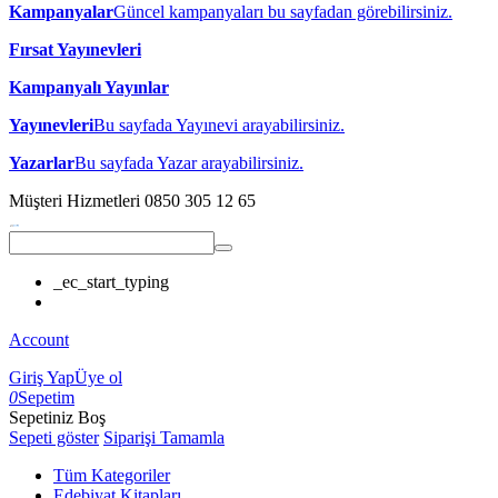
Kampanyalar
Güncel kampanyaları bu sayfadan görebilirsiniz.
Fırsat Yayınevleri
Kampanyalı Yayınlar
Yayınevleri
Bu sayfada Yayınevi arayabilirsiniz.
Yazarlar
Bu sayfada Yazar arayabilirsiniz.
Müşteri Hizmetleri
0850 305 12 65
_ec_start_typing
Account
Giriş Yap
Üye ol
0
Sepetim
Sepetiniz Boş
Sepeti göster
Siparişi Tamamla
Tüm Kategoriler
Edebiyat Kitapları