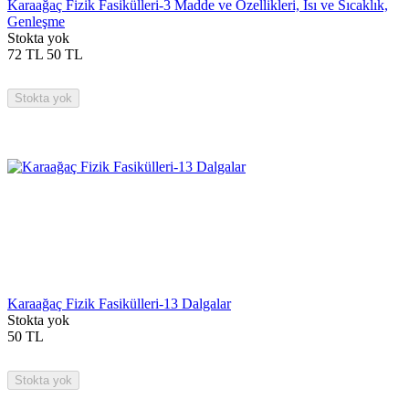
Karaağaç Fizik Fasikülleri-3 Madde ve Özellikleri, Isı ve Sıcaklık,
Genleşme
Stokta yok
72
TL
50
TL
Stokta yok
Karaağaç Fizik Fasikülleri-13 Dalgalar
Stokta yok
50
TL
Stokta yok