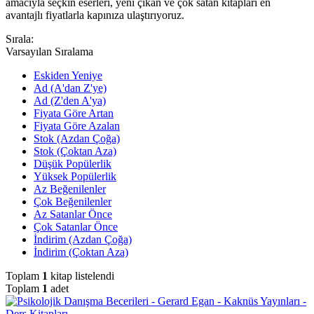
amacıyla seçkin eserleri, yeni çıkan ve çok satan kitapları en
avantajlı fiyatlarla kapınıza ulaştırıyoruz.
Sırala:
Varsayılan Sıralama
Eskiden Yeniye
Ad (A'dan Z'ye)
Ad (Z'den A'ya)
Fiyata Göre Artan
Fiyata Göre Azalan
Stok (Azdan Çoğa)
Stok (Çoktan Aza)
Düşük Popülerlik
Yüksek Popülerlik
Az Beğenilenler
Çok Beğenilenler
Az Satanlar Önce
Çok Satanlar Önce
İndirim (Azdan Çoğa)
İndirim (Çoktan Aza)
Toplam
1
kitap listelendi
Toplam
1
adet