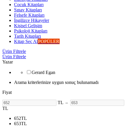
Çocuk Kitapları
Sınav Kitapları
Felsefe Kitapları
İngilizce Hikayeler
Kişisel Gelişim
Psikoloji Kitapları
Tarih Kitapları
Kitap Seç Al
POPÜLER
Ürün Filtrele
Ürün Filtrele
Yazar
Gerard Egan
Arama kriterlerinize uygun sonuç bulunamadı
Fiyat
TL
–
TL
652
TL
653
TL