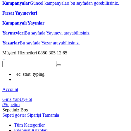
Kampanyalar
Güncel kampanyaları bu sayfadan görebilirsiniz.
Fırsat Yayınevleri
Kampanyalı Yayınlar
Yayınevleri
Bu sayfada Yayınevi arayabilirsiniz.
Yazarlar
Bu sayfada Yazar arayabilirsiniz.
Müşteri Hizmetleri
0850 305 12 65
_ec_start_typing
Account
Giriş Yap
Üye ol
0
Sepetim
Sepetiniz Boş
Sepeti göster
Siparişi Tamamla
Tüm Kategoriler
Edebiyat Kitapları