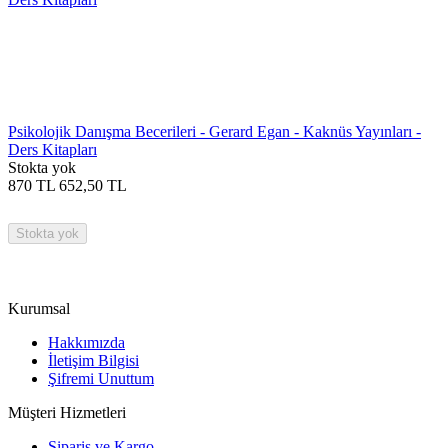
Psikolojik Danışma Becerileri - Gerard Egan - Kaknüs Yayınları -
Ders Kitapları
Stokta yok
870
TL
652,50
TL
Stokta yok
Kurumsal
Hakkımızda
İletişim Bilgisi
Şifremi Unuttum
Müşteri Hizmetleri
Sipariş ve Kargo