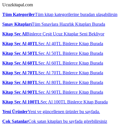
Ucuzkitapal.com
Tüm Kategoriler
Tüm kitap kategorilerine buradan ulaşabilirsin
Sınav Kitapları
Tüm Sınavlara Hazırlık Kitapları Burada
Kitap Seç Al
Binlerce Çeşit Ucuz Kitaplar Seni Bekliyor
Kitap Seç Al 40TL
Seç Al 40TL Binlerce Kitap Burada
Kitap Seç Al 50TL
Seç Al 50TL Binlerce Kitap Burada
Kitap Seç Al 60TL
Seç Al 60TL Binlerce Kitap Burada
Kitap Seç Al 70TL
Seç Al 70TL Binlerce Kitap Burada
Kitap Seç Al 80TL
Seç Al 80TL Binlerce Kitap Burada
Kitap Seç Al 90TL
Seç Al 90TL Binlerce Kitap Burada
Kitap Seç Al 100TL
Seç Al 100TL Binlerce Kitap Burada
Yeni Ürünler
Yeni ve güncellenen ürünler bu sayfada.
Çok Satanlar
Çok satan kitapları bu sayfada görebilirsiniz