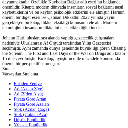
dayanmaktadır. Özellikle Kaybolan Bağlar adlı eseri bu bağlamda
önemlidir. Kitapta modern dünyada insanların sosyal bağlarını nasıl
kaybettiklerini ve bu kaybın psikolojik etkilerini ele almıştır. Harinin
önemli bir diğer eseri ise Çalınan Dikkattir. 2022 yılında yayını
gerçekleşen bu kitap, dikkat eksikliği konusunu ele alır. Modern
teknolojinin insanların dikkatini nasıl etkilediğini inceler.
Johann Hari, uluslararası alanda yaptığı gazetecilik çalışmaları
nedeniyle Uluslararası Af Örgütü tarafından Yılın Gazetecisi
seçilmiştir. Aynı zamanda dünya genelinde büyük ilgi gören Chasing
the Scream: The First and Last Days of the War on Drugs adlı kitabı
15 dile çevrilmiştir. Bu kitap, uyuşturucu ile mücadele konusunda
önemli bir perspektif sunmuştur.
Sırala:
Varsayılan Sıralama
Eskiden Yeniye
Ad (A'dan Z'ye)
Ad (Z'den A'ya)
Fiyata Göre Artan
Fiyata Göre Azalan
Stok (Azdan Çoğa)
Stok (Çoktan Aza)
Düşük Popülerlik
Yüksek Popülerlik