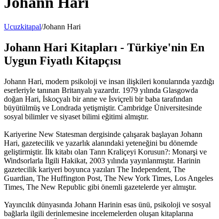
Johann Hari
Ucuzkitapal
/
Johann Hari
Johann Hari Kitapları - Türkiye'nin En
Uygun Fiyatlı Kitapçısı
Johann Hari, modern psikoloji ve insan ilişkileri konularında yazdığı
eserleriyle tanınan Britanyalı yazardır. 1979 yılında Glasgowda
doğan Hari, İskoçyalı bir anne ve İsviçreli bir baba tarafından
büyütülmüş ve Londrada yetişmiştir. Cambridge Üniversitesinde
sosyal bilimler ve siyaset bilimi eğitimi almıştır.
Kariyerine New Statesman dergisinde çalışarak başlayan Johann
Hari, gazetecilik ve yazarlık alanındaki yeteneğini bu dönemde
geliştirmiştir. İlk kitabı olan Tanrı Kraliçeyi Korusun?: Monarşi ve
Windsorlarla İlgili Hakikat, 2003 yılında yayınlanmıştır. Harinin
gazetecilik kariyeri boyunca yazıları The Independent, The
Guardian, The Huffington Post, The New York Times, Los Angeles
Times, The New Republic gibi önemli gazetelerde yer almıştır.
Yayıncılık dünyasında Johann Harinin esas ünü, psikoloji ve sosyal
bağlarla ilgili derinlemesine incelemelerden oluşan kitaplarına