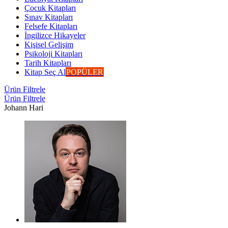
Çocuk Kitapları
Sınav Kitapları
Felsefe Kitapları
İngilizce Hikayeler
Kişisel Gelişim
Psikoloji Kitapları
Tarih Kitapları
Kitap Seç Al
POPÜLER
Ürün Filtrele
Ürün Filtrele
Johann Hari