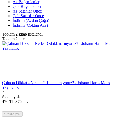
Az Beğenilenler
Çok Beğenilenler
Az Satanlar Önce
Çok Satanlar Önce
İndirim (Azdan Çoğa)
İndirim (Çoktan Aza)
Toplam
2
kitap listelendi
Toplam
2
adet
Çalınan Dikkat - Neden Odaklanamıyoruz? - Johann Hari - Metis
Yayıncılık
2
Stokta yok
470
TL
376
TL
Stokta yok