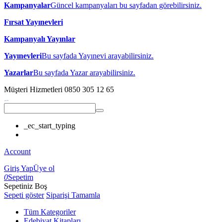
Kampanyalar
Güncel kampanyaları bu sayfadan görebilirsiniz.
Fırsat Yayınevleri
Kampanyalı Yayınlar
Yayınevleri
Bu sayfada Yayınevi arayabilirsiniz.
Yazarlar
Bu sayfada Yazar arayabilirsiniz.
Müşteri Hizmetleri
0850 305 12 65
_ec_start_typing
Account
Giriş Yap
Üye ol
0
Sepetim
Sepetiniz Boş
Sepeti göster
Siparişi Tamamla
Tüm Kategoriler
Edebiyat Kitapları