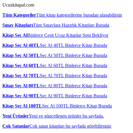
Ucuzkitapal.com
Tüm Kategoriler
Tüm kitap kategorilerine buradan ulaşabilirsin
Sınav Kitapları
Tüm Sınavlara Hazırlık Kitapları Burada
Kitap Seç Al
Binlerce Çeşit Ucuz Kitaplar Seni Bekliyor
Kitap Seç Al 40TL
Seç Al 40TL Binlerce Kitap Burada
Kitap Seç Al 50TL
Seç Al 50TL Binlerce Kitap Burada
Kitap Seç Al 60TL
Seç Al 60TL Binlerce Kitap Burada
Kitap Seç Al 70TL
Seç Al 70TL Binlerce Kitap Burada
Kitap Seç Al 80TL
Seç Al 80TL Binlerce Kitap Burada
Kitap Seç Al 90TL
Seç Al 90TL Binlerce Kitap Burada
Kitap Seç Al 100TL
Seç Al 100TL Binlerce Kitap Burada
Yeni Ürünler
Yeni ve güncellenen ürünler bu sayfada.
Çok Satanlar
Çok satan kitapları bu sayfada görebilirsiniz