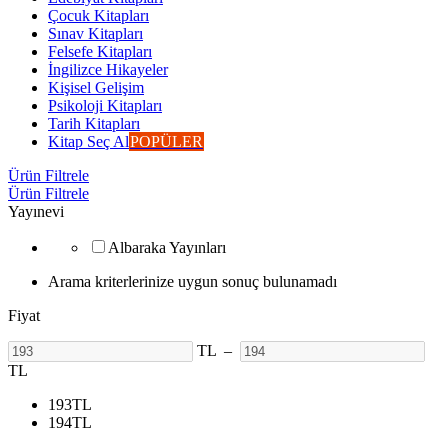
Çocuk Kitapları
Sınav Kitapları
Felsefe Kitapları
İngilizce Hikayeler
Kişisel Gelişim
Psikoloji Kitapları
Tarih Kitapları
Kitap Seç Al
POPÜLER
Ürün Filtrele
Ürün Filtrele
Yayınevi
Albaraka Yayınları
Arama kriterlerinize uygun sonuç bulunamadı
Fiyat
TL
–
TL
193
TL
194
TL