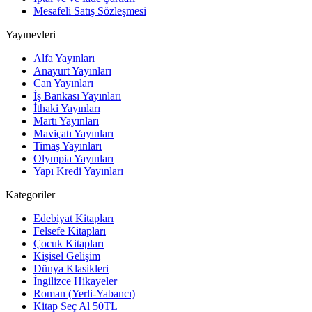
Mesafeli Satış Sözleşmesi
Yayınevleri
Alfa Yayınları
Anayurt Yayınları
Can Yayınları
İş Bankası Yayınları
İthaki Yayınları
Martı Yayınları
Maviçatı Yayınları
Timaş Yayınları
Olympia Yayınları
Yapı Kredi Yayınları
Kategoriler
Edebiyat Kitapları
Felsefe Kitapları
Çocuk Kitapları
Kişisel Gelişim
Dünya Klasikleri
İngilizce Hikayeler
Roman (Yerli-Yabancı)
Kitap Seç Al 50TL