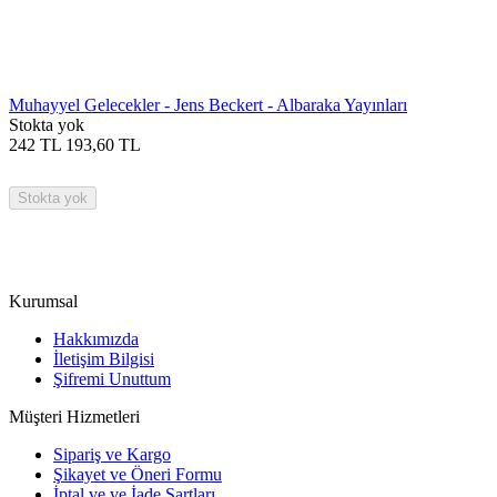
Muhayyel Gelecekler - Jens Beckert - Albaraka Yayınları
Stokta yok
242
TL
193,60
TL
Stokta yok
Kurumsal
Hakkımızda
İletişim Bilgisi
Şifremi Unuttum
Müşteri Hizmetleri
Sipariş ve Kargo
Şikayet ve Öneri Formu
İptal ve ve İade Şartları