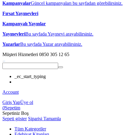
Kampanyalar
Güncel kampanyaları bu sayfadan görebilirsiniz.
Fırsat Yayınevleri
Kampanyalı Yayınlar
Yayınevleri
Bu sayfada Yayınevi arayabilirsiniz.
Yazarlar
Bu sayfada Yazar arayabilirsiniz.
Müşteri Hizmetleri
0850 305 12 65
_ec_start_typing
Account
Giriş Yap
Üye ol
0
Sepetim
Sepetiniz Boş
Sepeti göster
Siparişi Tamamla
Tüm Kategoriler
Edebiyat Kitapları