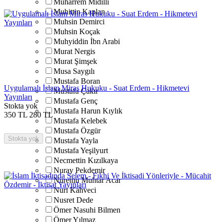
Muharrem Midilli
Muhittin Kaplan
Muhsin Demirci
Muhsin Koçak
Muhyiddin İbn Arabi
Murat Nergis
Murat Şimşek
Musa Saygılı
Mustafa Boran
Uygulamalı İslam Miras Hukuku - Suat Erdem - Hikmetevi
Mustafa Çakır
Yayınları
Mustafa Genç
Stokta yok
Mustafa Harun Kıylık
350
TL
280
TL
Mustafa Kelebek
Mustafa Özgür
Stokta yok
Mustafa Yayla
Mustafa Yeşilyurt
Necmettin Kızılkaya
Nuray Pekdemir
Nurettin Muhtar Acar
Nuri Kahveci
Nusret Dede
Ömer Nasuhi Bilmen
Ömer Yılmaz