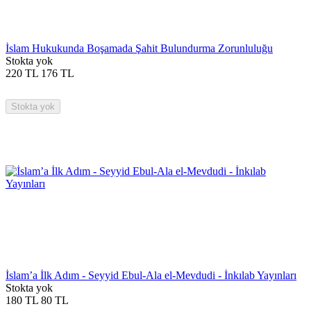
İslam Hukukunda Boşamada Şahit Bulundurma Zorunluluğu
Stokta yok
220
TL
176
TL
Stokta yok
İslam’a İlk Adım - Seyyid Ebul-Ala el-Mevdudi - İnkılab Yayınları
Stokta yok
180
TL
80
TL