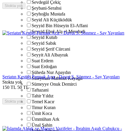
Sevdegül Çekiç
Stokta yok
Şeybani-Serahsi
Şeyhoğlu Mustafa
Seyid Ali Küçüködük
Seyyid Bin Hüseyin El-Affani
Seyyid Ebul-Ala el-Mevdudi
Seyyid Kutub
Seyyid Sabık
Seyyid Şerif Cürcani
Seyyit Ali Albayrak
Suat Erdem
Suat Erdoğan
Şüheda Nur Apaydın
Şeriatın Kestiği Parmak Acır - Davut S. Sönmez - Say Yayınları
Süleyman Mahmut Kayagil
Stokta yok
Sümeyye Onuk Demirci
150
TL
50
TL
Taftazani
Tahir Yıldız
Stokta yok
Temel Kacır
Timur Kuran
Ümit Koca
Ümmühan Ark
Ünal Şahin
Vehbe Zuhayli