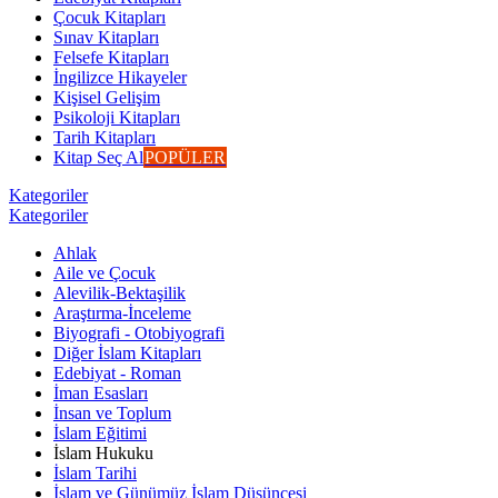
Çocuk Kitapları
Sınav Kitapları
Felsefe Kitapları
İngilizce Hikayeler
Kişisel Gelişim
Psikoloji Kitapları
Tarih Kitapları
Kitap Seç Al
POPÜLER
Kategoriler
Kategoriler
Ahlak
Aile ve Çocuk
Alevilik-Bektaşilik
Araştırma-İnceleme
Biyografi - Otobiyografi
Diğer İslam Kitapları
Edebiyat - Roman
İman Esasları
İnsan ve Toplum
İslam Eğitimi
İslam Hukuku
İslam Tarihi
İslam ve Günümüz İslam Düşüncesi