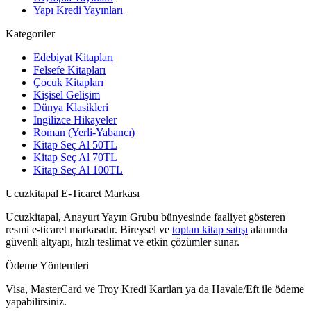
Yapı Kredi Yayınları
Kategoriler
Edebiyat Kitapları
Felsefe Kitapları
Çocuk Kitapları
Kişisel Gelişim
Dünya Klasikleri
İngilizce Hikayeler
Roman (Yerli-Yabancı)
Kitap Seç Al 50TL
Kitap Seç Al 70TL
Kitap Seç Al 100TL
Ucuzkitapal E-Ticaret Markası
Ucuzkitapal, Anayurt Yayın Grubu bünyesinde faaliyet gösteren
resmi e-ticaret markasıdır. Bireysel ve
toptan kitap satışı
alanında
güvenli altyapı, hızlı teslimat ve etkin çözümler sunar.
Ödeme Yöntemleri
Visa, MasterCard ve Troy Kredi Kartları ya da Havale/Eft ile ödeme
yapabilirsiniz.