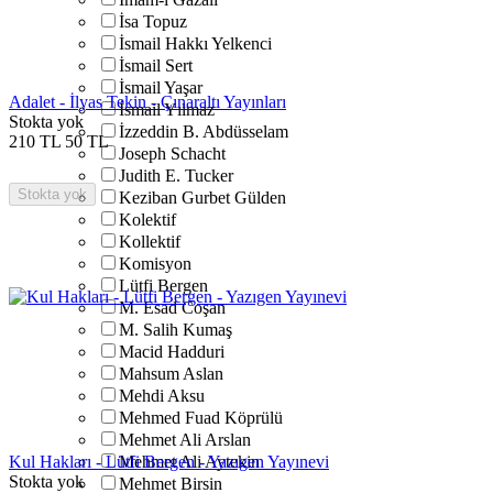
İsa Topuz
İsmail Hakkı Yelkenci
İsmail Sert
İsmail Yaşar
Adalet - İlyas Tekin - Çınaraltı Yayınları
İsmail Yılmaz
Stokta yok
İzzeddin B. Abdüsselam
210
TL
50
TL
Joseph Schacht
Judith E. Tucker
Stokta yok
Keziban Gurbet Gülden
Kolektif
Kollektif
Komisyon
Lütfi Bergen
M. Esad Coşan
M. Salih Kumaş
Macid Hadduri
Mahsum Aslan
Mehdi Aksu
Mehmed Fuad Köprülü
Mehmet Ali Arslan
Kul Hakları - Lütfi Bergen - Yazıgen Yayınevi
Mehmet Ali Aytekin
Stokta yok
Mehmet Birsin