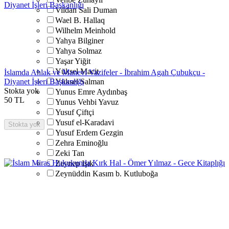
Vildan Sali Duman
Wael B. Hallaq
Wilhelm Meinhold
Yahya Bilginer
Yahya Solmaz
Yaşar Yiğit
Yüksel Macit
İslamda Ahlak ve Manevi Vazifeler - İbrahim Agah Çubukçu -
Diyanet İşleri Başkanlığı
Yüksel Salman
Stokta yok
Yunus Emre Aydınbaş
50
TL
Yunus Vehbi Yavuz
Yusuf Çiftçi
Yusuf el-Karadavi
Stokta yok
Yusuf Erdem Gezgin
Zehra Eminoğlu
Zeki Tan
Zeynep Işık
Zeynüddin Kasım b. Kutluboğa