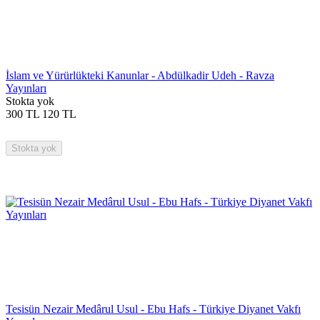
İslam ve Yürürlükteki Kanunlar - Abdülkadir Udeh - Ravza
Yayınları
Stokta yok
300
TL
120
TL
Stokta yok
Tesisün Nezair Medârul Usul - Ebu Hafs - Türkiye Diyanet Vakfı