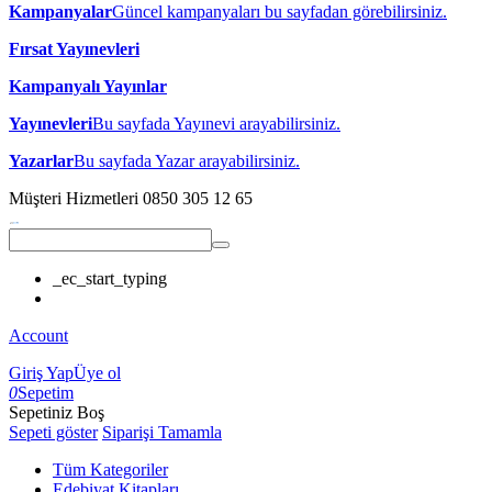
Kampanyalar
Güncel kampanyaları bu sayfadan görebilirsiniz.
Fırsat Yayınevleri
Kampanyalı Yayınlar
Yayınevleri
Bu sayfada Yayınevi arayabilirsiniz.
Yazarlar
Bu sayfada Yazar arayabilirsiniz.
Müşteri Hizmetleri
0850 305 12 65
_ec_start_typing
Account
Giriş Yap
Üye ol
0
Sepetim
Sepetiniz Boş
Sepeti göster
Siparişi Tamamla
Tüm Kategoriler
Edebiyat Kitapları