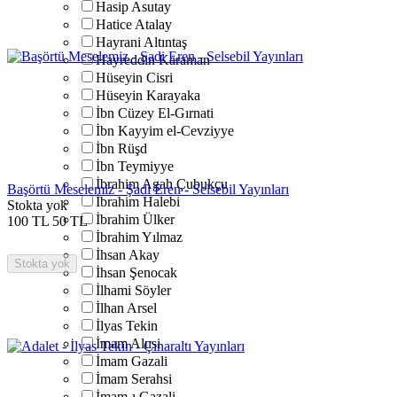
Hasip Asutay
Hatice Atalay
Hayrani Altıntaş
Hayreddin Karaman
Hüseyin Cisri
Hüseyin Karayaka
İbn Cüzey El-Gırnati
İbn Kayyim el-Cevziyye
İbn Rüşd
İbn Teymiyye
İbrahim Agah Çubukçu
Başörtü Meselemiz - Şadi Eren - Selsebil Yayınları
İbrahim Halebi
Stokta yok
İbrahim Ülker
100
TL
50
TL
İbrahim Yılmaz
İhsan Akay
Stokta yok
İhsan Şenocak
İlhami Söyler
İlhan Arsel
İlyas Tekin
İmam Alusi
İmam Gazali
İmam Serahsi
İmam-ı Gazali