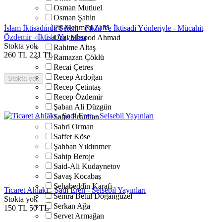
Osman Mutluel
Osman Şahin
Pir Mehmed Zaifi
İslam İktisadında Selem - Fıkhi Ve İktisadi Yönleriyle - Mücahit
Özdemir - İktisat Yayınları
Qazi Masood Ahmad
Stokta yok
Rahime Altaş
260
TL
221
TL
Ramazan Çöklü
Recai Çetres
Recep Ardoğan
Stokta yok
Recep Çetintaş
Recep Özdemir
Şaban Ali Düzgün
Sabri Erturhan
Sabri Orman
Saffet Köse
Şahban Yıldırımer
Sahip Beroje
Said-Ali Kudaynetov
Savaş Kocabaş
Şehabeddîn Karafi
Ticaret Ahlakı - Şadi Eren - Selsebil Yayınları
Semra Betül Doğangüzel
Stokta yok
Serkan Ağa
150
TL
50
TL
Servet Armağan