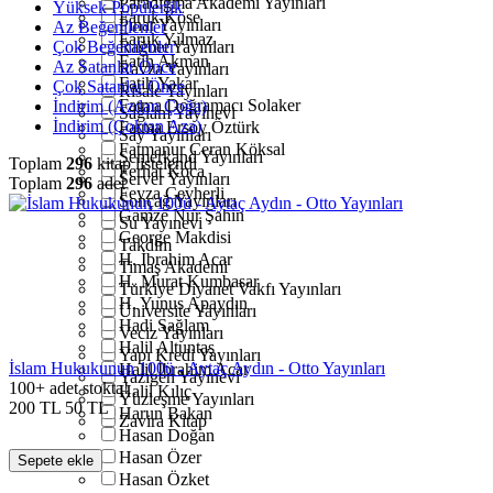
Paradigma Akademi Yayınları
Yüksek Popülerlik
Faruk Köse
Pınar Yayınları
Az Beğenilenler
Faruk Yılmaz
Çok Beğenilenler
Rağbet Yayınları
Fatih Akman
Az Satanlar Önce
Ravza Yayınları
Fatih Yakar
Çok Satanlar Önce
Risale Yayınları
Fatma Doğramacı Solaker
İndirim (Azdan Çoğa)
Sağlam Yayınevi
İndirim (Çoktan Aza)
Fatma Ersoy Öztürk
Say Yayınları
Fatmanur Ceran Köksal
Semerkand Yayınları
Toplam
296
kitap listelendi
Ferhat Koca
Server Yayınları
Toplam
296
adet
Feyza Cevherli
Sonçağ Yayınları
Gamze Nur Şahin
Su Yayınevi
George Makdisi
Takdim
H. İbrahim Acar
Timaş Akademi
H. Murat Kumbasar
Türkiye Diyanet Vakfı Yayınları
H. Yunus Apaydın
Üniversite Yayınları
Hadi Sağlam
Veciz Yayınları
Halil Altuntaş
Yapı Kredi Yayınları
İslam Hukukunun 100ü - Aytaç Aydın - Otto Yayınları
Halil İbrahim Acar
Yazıgen Yayınevi
100+ adet stokta!
Halil Kılıç
Yüzleşme Yayınları
200
TL
50
TL
Harun Bakan
Zavira Kitap
Hasan Doğan
Hasan Özer
Sepete ekle
Hasan Özket