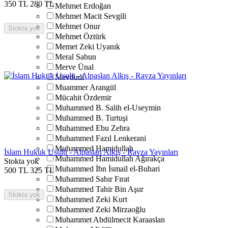
350
TL
280
TL
Mehmet Erdoğan
Mehmet Macit Sevgili
Mehmet Onur
Stokta yok
Mehmet Öztürk
Memet Zeki Uyanık
Meral Sabun
Merve Ünal
Mevdudi
Muammer Arangül
Mücahit Özdemir
Muhammed B. Salih el-Useymin
Muhammed B. Turtuşi
Muhammed Ebu Zehra
Muhammed Fazıl Lenkerani
Muhammed Hamidullah
İslam Hukuk Usulü - Alpaslan Alkış - Ravza Yayınları
Muhammed Hamidullah Ağırakça
Stokta yok
Muhammed İbn İsmail el-Buhari
500
TL
325
TL
Muhammed Sabır Fırat
Muhammed Tahir Bin Aşur
Stokta yok
Muhammed Zeki Kurt
Muhammed Zeki Mirzaoğlu
Muhammet Abdülmecit Karaaslan