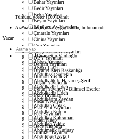
Bahar Yayınları
Bedir Yayınları
Beka Yayınları
Tümünü göster (100)
Daralt
Beyan Yayınları
Büyüyen Ay Yayınları
Arama kriterlerinize uygun sonuç bulunamadı
Çınaraltı Yayınları
Yazar
Cinius Yayınları
Çıra Yayınları
Çizgi Kitabevi Yayınları
Hüsamettin Vanlıoğlu
DBY Yayınları
Abbas Amanat
Dergah Yayınları
Abbas J. Ali
Diyanet İşleri Başkanlığı
Abdulbasıt Saltekin
Dorlion Yayınevi
Abdulhalik b. Hasan eş-Şerif
Düşün Yayıncılık
Abdülkadir Udeh
Eğitim Yayınevi - Bilimsel Eserler
Abdulkadir Udeh
Ekin Yayınları
Abdülkerim Zeydan
Ensar Neşriyat
Abdullah Çolak
Eski Yeni Yayınları
Abdullah Erdem
Fecr Yayınları
Abdullah Kahraman
Fidan Kitap
Abdullah Yıldız
Gece Kitaplığı
Abdulmelik Kutluay
Grafiker Yayınları
Abdulmuid Aykul
Guraba Yayınları