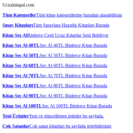
Ucuzkitapal.com
Tüm Kategoriler
Tüm kitap kategorilerine buradan ulaşabilirsin
Sınav Kitapları
Tüm Sınavlara Hazırlık Kitapları Burada
Kitap Seç Al
Binlerce Çeşit Ucuz Kitaplar Seni Bekliyor
Kitap Seç Al 40TL
Seç Al 40TL Binlerce Kitap Burada
Kitap Seç Al 50TL
Seç Al 50TL Binlerce Kitap Burada
Kitap Seç Al 60TL
Seç Al 60TL Binlerce Kitap Burada
Kitap Seç Al 70TL
Seç Al 70TL Binlerce Kitap Burada
Kitap Seç Al 80TL
Seç Al 80TL Binlerce Kitap Burada
Kitap Seç Al 90TL
Seç Al 90TL Binlerce Kitap Burada
Kitap Seç Al 100TL
Seç Al 100TL Binlerce Kitap Burada
Yeni Ürünler
Yeni ve güncellenen ürünler bu sayfada.
Çok Satanlar
Çok satan kitapları bu sayfada görebilirsiniz