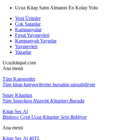
Ucuz Kitap Satın Almanın En Kolay Yolu
Yeni Ürünler
Çok Satanlar
Kampanyalar
Fırsat Yayınevleri
Kampanyalı Yayınlar
Yayınevleri
Yazarlar
Ucuzkitapal.com
Ana menü
Tüm Kategoriler
Tüm kitap kategorilerine buradan ulaşabilirsin
Sınav Kitapları
Tüm Sınavlara Hazırlık Kitapları Burada
Kitap Seç Al
Binlerce Çeşit Ucuz Kitaplar Seni Bekliyor
Ana menü
Kitap Seç Al 40TL