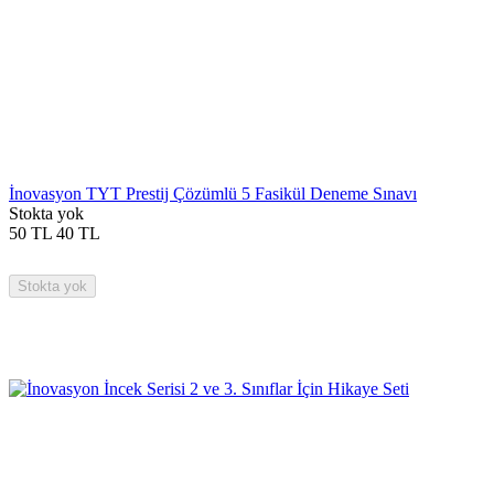
İnovasyon TYT Prestij Çözümlü 5 Fasikül Deneme Sınavı
Stokta yok
50
TL
40
TL
Stokta yok