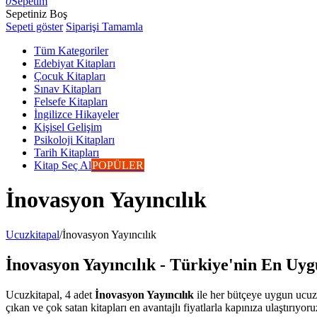
0
Sepetim
Sepetiniz Boş
Sepeti göster
Siparişi Tamamla
Tüm Kategoriler
Edebiyat Kitapları
Çocuk Kitapları
Sınav Kitapları
Felsefe Kitapları
İngilizce Hikayeler
Kişisel Gelişim
Psikoloji Kitapları
Tarih Kitapları
Kitap Seç Al
POPÜLER
İnovasyon Yayıncılık
Ucuzkitapal
/
İnovasyon Yayıncılık
İnovasyon Yayıncılık - Türkiye'nin En Uygu
Ucuzkitapal, 4 adet
İnovasyon Yayıncılık
ile her bütçeye uygun ucuz 
çıkan ve çok satan kitapları en avantajlı fiyatlarla kapınıza ulaştırıyoru