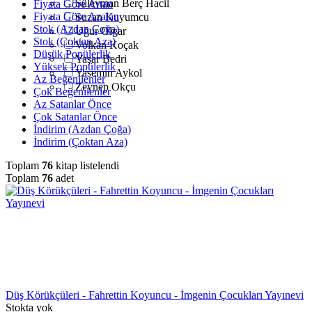
Süleyman Berç Hacil
Fiyata Göre Artan
Fiyata Göre Azalan
Suzan Kuyumcu
Stok (Azdan Çoğa)
Uğur Olgar
Stok (Çoktan Aza)
Volkan Koçak
Düşük Popülerlik
Yaşar Bedri
Yüksek Popülerlik
Yasemin Aykol
Az Beğenilenler
Zeynep Okçu
Çok Beğenilenler
Az Satanlar Önce
Çok Satanlar Önce
İndirim (Azdan Çoğa)
İndirim (Çoktan Aza)
Toplam
76
kitap listelendi
Toplam
76
adet
Düş Körükçüleri - Fahrettin Koyuncu - İmgenin Çocukları Yayınevi
Stokta yok