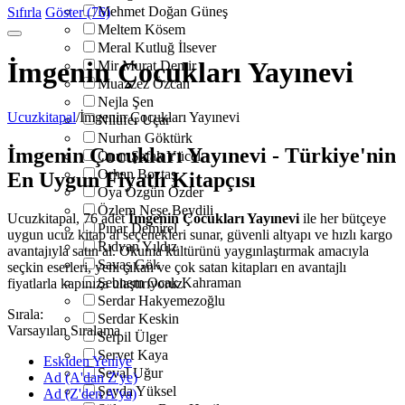
Mehmet Doğan Güneş
Sıfırla
Göster (76)
Meltem Kösem
Meral Kutluğ İlsever
İmgenin Çocukları Yayınevi
Mir Murat Demir
Muazzez Özcan
Nejla Şen
Ucuzkitapal
/
İmgenin Çocukları Yayınevi
Nilüfer Uçar
Nurhan Göktürk
İmgenin Çocukları Yayınevi - Türkiye'nin
Onur Şafak Yücel
Orhan Boztaş
En Uygun Fiyatlı Kitapçısı
Oya Özgün Özder
Özlem Neşe Beydili
Ucuzkitapal, 76 adet
İmgenin Çocukları Yayınevi
ile her bütçeye
Pınar Demirel
uygun ucuz kitap al seçenekleri sunar, güvenli altyapı ve hızlı kargo
Rıdvan Yıldız
avantajıyla satın al. Okuma kültürünü yaygınlaştırmak amacıyla
Savaş Gök
seçkin eserleri, yeni çıkan ve çok satan kitapları en avantajlı
Şebnem Ocak Kahraman
fiyatlarla kapınıza ulaştırıyoruz.
Serdar Hakyemezoğlu
Sırala:
Serdar Keskin
Varsayılan Sıralama
Serpil Ülger
Servet Kaya
Eskiden Yeniye
Seval Uğur
Ad (A'dan Z'ye)
Şeyda Yüksel
Ad (Z'den A'ya)