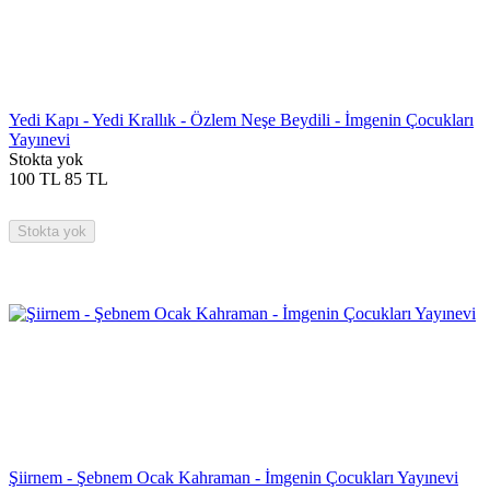
Yedi Kapı - Yedi Krallık - Özlem Neşe Beydili - İmgenin Çocukları
Yayınevi
Stokta yok
100
TL
85
TL
Stokta yok
Şiirnem - Şebnem Ocak Kahraman - İmgenin Çocukları Yayınevi