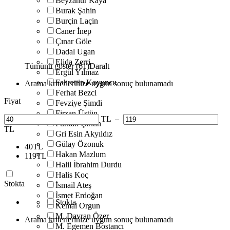
Beyzanur Kaya
Burak Şahin
Burçin Laçin
Caner İnep
Çınar Göle
Dadal Ugan
Elida Zerri
Tümünü göster (61)
Daralt
Ergül Yılmaz
Fahrettin Koyuncu
Arama kriterlerinize uygun sonuç bulunamadı
Ferhat Bezci
Fiyat
Fevziye Şimdi
Firzan Üstün
TL
–
Furkan Çirkin
TL
Gri Esin Akyıldız
Gülay Özonuk
40
TL
Hakan Mazlum
119
TL
Halil İbrahim Durdu
Halis Koç
Stokta
İsmail Ateş
İsmet Erdoğan
Stokta
Kemal Orgun
M. Davran Özer
Arama kriterlerinize uygun sonuç bulunamadı
M. Egemen Bostancı