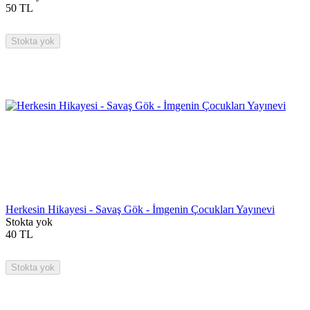
50
TL
Stokta yok
Herkesin Hikayesi - Savaş Gök - İmgenin Çocukları Yayınevi
Stokta yok
40
TL
Stokta yok