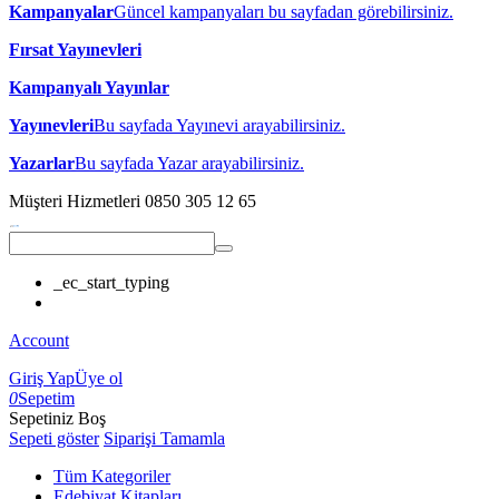
Kampanyalar
Güncel kampanyaları bu sayfadan görebilirsiniz.
Fırsat Yayınevleri
Kampanyalı Yayınlar
Yayınevleri
Bu sayfada Yayınevi arayabilirsiniz.
Yazarlar
Bu sayfada Yazar arayabilirsiniz.
Müşteri Hizmetleri
0850 305 12 65
_ec_start_typing
Account
Giriş Yap
Üye ol
0
Sepetim
Sepetiniz Boş
Sepeti göster
Siparişi Tamamla
Tüm Kategoriler
Edebiyat Kitapları