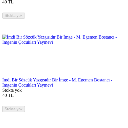
40
TL
Stokta yok
İmdi Bir Sözcük Yazgısıdır Bir İmge - M. Egemen Bostancı -
İmgenin Çocukları Yayınevi
Stokta yok
40
TL
Stokta yok