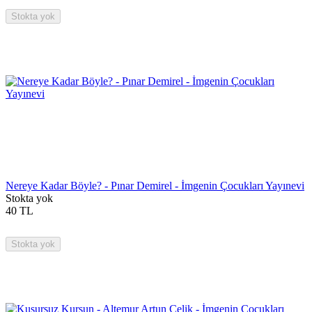
Stokta yok
Nereye Kadar Böyle? - Pınar Demirel - İmgenin Çocukları Yayınevi
Stokta yok
40
TL
Stokta yok