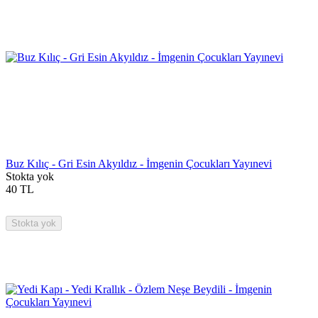
Buz Kılıç - Gri Esin Akyıldız - İmgenin Çocukları Yayınevi
Stokta yok
40
TL
Stokta yok