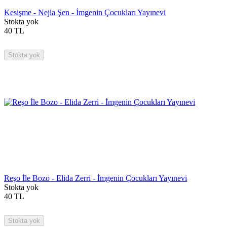
Kesişme - Nejla Şen - İmgenin Çocukları Yayınevi
Stokta yok
40
TL
Stokta yok
Reşo İle Bozo - Elida Zerri - İmgenin Çocukları Yayınevi
Stokta yok
40
TL
Stokta yok