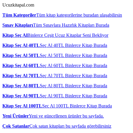
Ucuzkitapal.com
Tüm Kategoriler
Tüm kitap kategorilerine buradan ulaşabilirsin
Sınav Kitapları
Tüm Sınavlara Hazırlık Kitapları Burada
Kitap Seç Al
Binlerce Çeşit Ucuz Kitaplar Seni Bekliyor
Kitap Seç Al 40TL
Seç Al 40TL Binlerce Kitap Burada
Kitap Seç Al 50TL
Seç Al 50TL Binlerce Kitap Burada
Kitap Seç Al 60TL
Seç Al 60TL Binlerce Kitap Burada
Kitap Seç Al 70TL
Seç Al 70TL Binlerce Kitap Burada
Kitap Seç Al 80TL
Seç Al 80TL Binlerce Kitap Burada
Kitap Seç Al 90TL
Seç Al 90TL Binlerce Kitap Burada
Kitap Seç Al 100TL
Seç Al 100TL Binlerce Kitap Burada
Yeni Ürünler
Yeni ve güncellenen ürünler bu sayfada.
Çok Satanlar
Çok satan kitapları bu sayfada görebilirsiniz