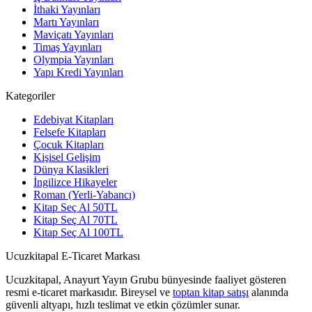
İthaki Yayınları
Martı Yayınları
Maviçatı Yayınları
Timaş Yayınları
Olympia Yayınları
Yapı Kredi Yayınları
Kategoriler
Edebiyat Kitapları
Felsefe Kitapları
Çocuk Kitapları
Kişisel Gelişim
Dünya Klasikleri
İngilizce Hikayeler
Roman (Yerli-Yabancı)
Kitap Seç Al 50TL
Kitap Seç Al 70TL
Kitap Seç Al 100TL
Ucuzkitapal E-Ticaret Markası
Ucuzkitapal, Anayurt Yayın Grubu bünyesinde faaliyet gösteren
resmi e-ticaret markasıdır. Bireysel ve
toptan kitap satışı
alanında
güvenli altyapı, hızlı teslimat ve etkin çözümler sunar.