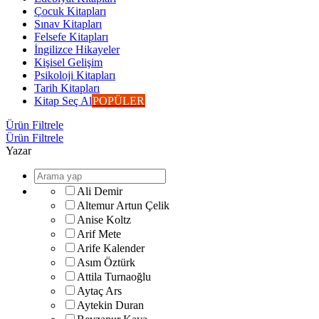
Çocuk Kitapları
Sınav Kitapları
Felsefe Kitapları
İngilizce Hikayeler
Kişisel Gelişim
Psikoloji Kitapları
Tarih Kitapları
Kitap Seç Al
POPÜLER
Ürün Filtrele
Ürün Filtrele
Yazar
Ali Demir
Altemur Artun Çelik
Anise Koltz
Arif Mete
Arife Kalender
Asım Öztürk
Attila Turnaoğlu
Aytaç Ars
Aytekin Duran