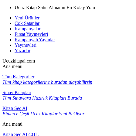
Ucuz Kitap Satın Almanın En Kolay Yolu
Yeni Ürünler
Çok Satanlar
Kampanyalar
Fırsat Yayınevleri
Kampanyalı Yayınlar
Yayınevleri
Yazarlar
Ucuzkitapal.com
Ana menü
Tüm Kategoriler
Tüm kitap kategorilerine buradan ulaşabilirsin
Sınav Kitapları
Tüm Sınavlara Hazırlık Kitapları Burada
Kitap Seç Al
Binlerce Çeşit Ucuz Kitaplar Seni Bekliyor
Ana menü
Kitap Seç Al 40TL