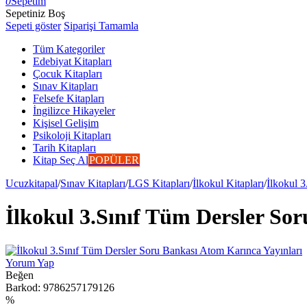
0
Sepetim
Sepetiniz Boş
Sepeti göster
Siparişi Tamamla
Tüm Kategoriler
Edebiyat Kitapları
Çocuk Kitapları
Sınav Kitapları
Felsefe Kitapları
İngilizce Hikayeler
Kişisel Gelişim
Psikoloji Kitapları
Tarih Kitapları
Kitap Seç Al
POPÜLER
Ucuzkitapal
/
Sınav Kitapları
/
LGS Kitapları
/
İlkokul Kitapları
/
İlkokul 3
İlkokul 3.Sınıf Tüm Dersler So
Yorum Yap
Beğen
Barkod:
9786257179126
%