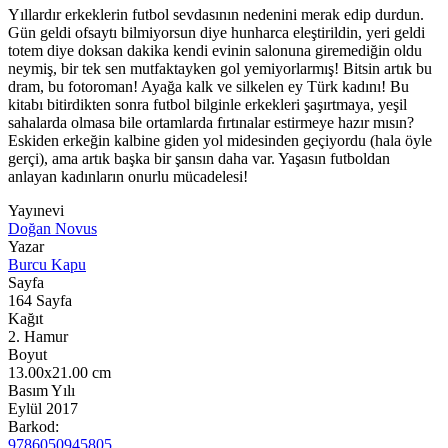
Yıllardır erkeklerin futbol sevdasının nedenini merak edip durdun.
Gün geldi ofsaytı bilmiyorsun diye hunharca eleştirildin, yeri geldi
totem diye doksan dakika kendi evinin salonuna giremediğin oldu
neymiş, bir tek sen mutfaktayken gol yemiyorlarmış! Bitsin artık bu
dram, bu fotoroman! Ayağa kalk ve silkelen ey Türk kadını! Bu
kitabı bitirdikten sonra futbol bilginle erkekleri şaşırtmaya, yeşil
sahalarda olmasa bile ortamlarda fırtınalar estirmeye hazır mısın?
Eskiden erkeğin kalbine giden yol midesinden geçiyordu (hala öyle
gerçi), ama artık başka bir şansın daha var. Yaşasın futboldan
anlayan kadınların onurlu mücadelesi!
Yayınevi
Doğan Novus
Yazar
Burcu Kapu
Sayfa
164
Sayfa
Kağıt
2. Hamur
Boyut
13.00x21.00
cm
Basım Yılı
Eylül 2017
Barkod:
9786050945805