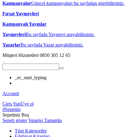
Kampanyalar
Güncel kampanyaları bu sayfadan görebilirsiniz.
Fırsat Yayınevleri
Kampanyalı Yayınlar
Yayınevleri
Bu sayfada Yayınevi arayabilirsiniz.
Yazarlar
Bu sayfada Yazar arayabilirsiniz.
Müşteri Hizmetleri
0850 305 12 65
_ec_start_typing
Account
Giriş Yap
Üye ol
0
Sepetim
Sepetiniz Boş
Sepeti göster
Siparişi Tamamla
Tüm Kategoriler
Edebiyat Kitapları