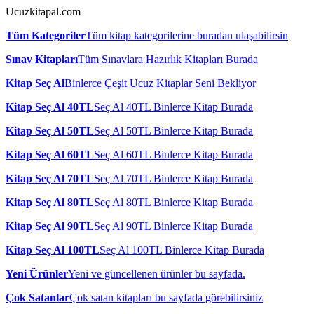
Ucuzkitapal.com
Tüm Kategoriler
Tüm kitap kategorilerine buradan ulaşabilirsin
Sınav Kitapları
Tüm Sınavlara Hazırlık Kitapları Burada
Kitap Seç Al
Binlerce Çeşit Ucuz Kitaplar Seni Bekliyor
Kitap Seç Al 40TL
Seç Al 40TL Binlerce Kitap Burada
Kitap Seç Al 50TL
Seç Al 50TL Binlerce Kitap Burada
Kitap Seç Al 60TL
Seç Al 60TL Binlerce Kitap Burada
Kitap Seç Al 70TL
Seç Al 70TL Binlerce Kitap Burada
Kitap Seç Al 80TL
Seç Al 80TL Binlerce Kitap Burada
Kitap Seç Al 90TL
Seç Al 90TL Binlerce Kitap Burada
Kitap Seç Al 100TL
Seç Al 100TL Binlerce Kitap Burada
Yeni Ürünler
Yeni ve güncellenen ürünler bu sayfada.
Çok Satanlar
Çok satan kitapları bu sayfada görebilirsiniz