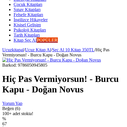
Çocuk Kitapları
Sınav Kitapları
Felsefe Kitapları
İngilizce Hikayeler
Kişisel Gelişim
Psikoloji Kitapları
Tarih Kitapları
Kitap Seç Al
POPÜLER
Ucuzkitapal
/
Ucuz Kitap Al
/
Seç Al 10 Kitap 350TL
/
Hiç Pas
Vermiyorsun! - Burcu Kapu - Doğan Novus
Barkod:
9786050945805
Hiç Pas Vermiyorsun! - Burcu
Kapu - Doğan Novus
Yorum Yap
Beğen (6)
100+ adet stokta!
%
67