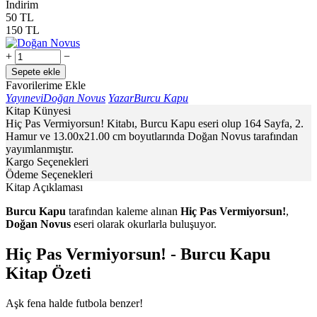
İndirim
50
TL
150
TL
+
−
Sepete ekle
Favorilerime Ekle
Yayınevi
Doğan Novus
Yazar
Burcu Kapu
Kitap Künyesi
Hiç Pas Vermiyorsun! Kitabı, Burcu Kapu eseri olup 164 Sayfa, 2.
Hamur ve 13.00x21.00 cm boyutlarında Doğan Novus tarafından
yayımlanmıştır.
Kargo Seçenekleri
Ödeme Seçenekleri
Kitap Açıklaması
Burcu Kapu
tarafından kaleme alınan
Hiç Pas Vermiyorsun!
,
Doğan Novus
eseri olarak okurlarla buluşuyor.
Hiç Pas Vermiyorsun! - Burcu Kapu
Kitap Özeti
Aşk fena halde futbola benzer!