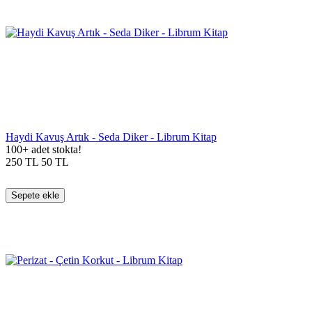
Haydi Kavuş Artık - Seda Diker - Librum Kitap
100+ adet stokta!
250
TL
50
TL
Sepete ekle