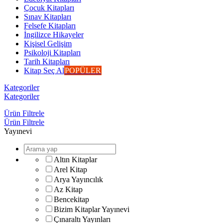
Çocuk Kitapları
Sınav Kitapları
Felsefe Kitapları
İngilizce Hikayeler
Kişisel Gelişim
Psikoloji Kitapları
Tarih Kitapları
Kitap Seç Al
POPÜLER
Kategoriler
Kategoriler
Ürün Filtrele
Ürün Filtrele
Yayınevi
Altın Kitaplar
Arel Kitap
Arya Yayıncılık
Az Kitap
Bencekitap
Bizim Kitaplar Yayınevi
Çınaraltı Yayınları