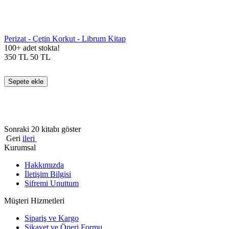
Perizat - Çetin Korkut - Librum Kitap
100+ adet stokta!
350
TL
50
TL
Sepete ekle
Sonraki 20 kitabı göster
Geri
ileri
Kurumsal
Hakkımızda
İletişim Bilgisi
Şifremi Unuttum
Müşteri Hizmetleri
Sipariş ve Kargo
Şikayet ve Öneri Formu