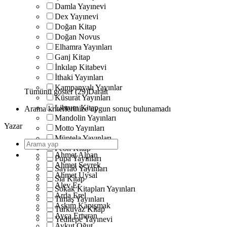
Damla Yayınevi
Dex Yayınevi
Doğan Kitap
Doğan Novus
Elhamra Yayınları
Ganj Kitap
İnkılap Kitabevi
İthaki Yayınları
Kampanyalı Yayınlar
Tümünü göster (29)
Daralt
Küsurat Yayınları
Librum Kitap
Arama kriterlerinize uygun sonuç bulunamadı
Mandolin Yayınları
Yazar
Motto Yayınları
Müptela Yayınları
Peon Kitap
Ahmet Alpan
Pupa Yayınları
Ahmet Seyrek
Sayfa6 Yayınları
Ahmet Uysal
Sia Kitap
Alev Er
Sokak Kitapları Yayınları
Arda Erel
Timaş Yayınları
Aşkım Kapışmak
Turkuvaz Kitap
Ayça Erturan
Yeditepe Yayınevi
Aykut Oğut