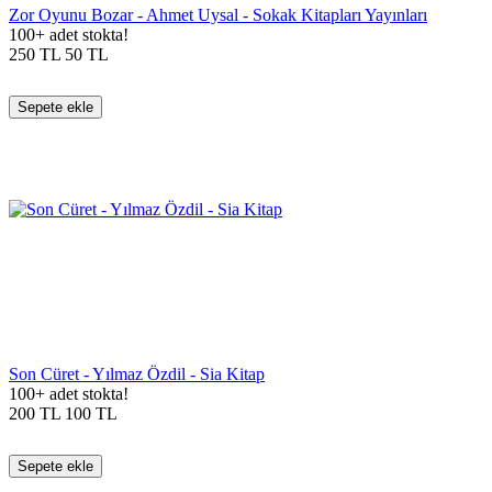
Zor Oyunu Bozar - Ahmet Uysal - Sokak Kitapları Yayınları
100+ adet stokta!
250
TL
50
TL
Sepete ekle
Son Cüret - Yılmaz Özdil - Sia Kitap
100+ adet stokta!
200
TL
100
TL
Sepete ekle