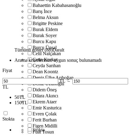
Bahaettin Kabahasanoğlu
Barış İnce
Belma Aksun
Brigitte Peskine
Burak Eldem
Burak Soyer
Burcu Kapu
Burcu Ünsal
Tümünü göster (88)
Daralt
Celil Nalçakan
Çetin Korkut
Arama kriterlerinize uygun sonuç bulunamadı
Ceyda Sarıhan
Fiyat
Dean Koontz
Deniz Ülke Arıboğan
TL
–
Deniz Uzunoğlu
TL
Didem Öneş
Dilara Akıncı
50
TL
Ekrem Ataer
150
TL
Emir Kusturica
Evren Çolak
Stokta
Ferit Burhan
Figen Midilli
Stokta
Fuat Tosun