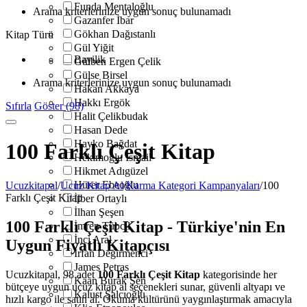
Funda Mentaloğlu
Arama kriterlerinize uygun sonuç bulunamadı
Gazanfer İbar
Gökhan Dağıstanlı
Kitap Türü
Gül Yiğit
Bayilik
Gülben Ergen Çelik
Gülse Birsel
Arama kriterlerinize uygun sonuç bulunamadı
Hakan Akkaya
Hakkı Ergök
Sıfırla
Göster (98)
Halit Çelikbudak
Hasan Dede
Hayko Bağdat
100 Farklı Çeşit Kitap
Hekimoğlu İsmail
Hikmet Adıgüzel
Hürer Ebeoğlu
Ucuzkitapal
/
Ucuz Kitap Al
/
Karma Kategori Kampanyaları
/
100
Farklı Çeşit Kitap
İlber Ortaylı
İlhan Şeşen
100 Farklı Çeşit Kitap - Türkiye'nin En
İmren Tübcil
İnci Aral
Uygun Fiyatlı Kitapçısı
İrfan Değirmenci
James Petras
Ucuzkitapal, 98 adet
100 Farklı Çeşit Kitap
kategorisinde her
Kaan Burak Şen
bütçeye uygun ucuz kitap al seçenekleri sunar, güvenli altyapı ve
Kalust Şalcıoğlu
hızlı kargo ile satın al. Okuma kültürünü yaygınlaştırmak amacıyla