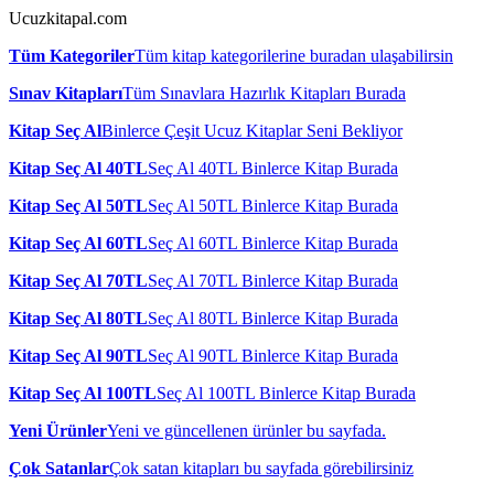
Ucuzkitapal.com
Tüm Kategoriler
Tüm kitap kategorilerine buradan ulaşabilirsin
Sınav Kitapları
Tüm Sınavlara Hazırlık Kitapları Burada
Kitap Seç Al
Binlerce Çeşit Ucuz Kitaplar Seni Bekliyor
Kitap Seç Al 40TL
Seç Al 40TL Binlerce Kitap Burada
Kitap Seç Al 50TL
Seç Al 50TL Binlerce Kitap Burada
Kitap Seç Al 60TL
Seç Al 60TL Binlerce Kitap Burada
Kitap Seç Al 70TL
Seç Al 70TL Binlerce Kitap Burada
Kitap Seç Al 80TL
Seç Al 80TL Binlerce Kitap Burada
Kitap Seç Al 90TL
Seç Al 90TL Binlerce Kitap Burada
Kitap Seç Al 100TL
Seç Al 100TL Binlerce Kitap Burada
Yeni Ürünler
Yeni ve güncellenen ürünler bu sayfada.
Çok Satanlar
Çok satan kitapları bu sayfada görebilirsiniz