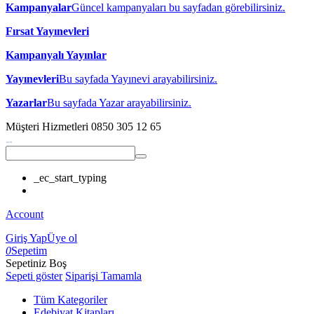
Kampanyalar
Güncel kampanyaları bu sayfadan görebilirsiniz.
Fırsat Yayınevleri
Kampanyalı Yayınlar
Yayınevleri
Bu sayfada Yayınevi arayabilirsiniz.
Yazarlar
Bu sayfada Yazar arayabilirsiniz.
Müşteri Hizmetleri
0850 305 12 65
_ec_start_typing
Account
Giriş Yap
Üye ol
0
Sepetim
Sepetiniz Boş
Sepeti göster
Siparişi Tamamla
Tüm Kategoriler
Edebiyat Kitapları