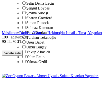
Selin Deniz Laçin
Şengül Boybaş
Şeyma Subaşı
Sharon Croxford
Simon Puttock
Solmaz Kamuran
Tolga Şardan
Müslüman Darbeci Olamaz - Hekimoğlu İsmail - Timaş Yayınları
100+ adet stokta!
Tuluhan Tekelioğlu
90
TL
70
TL
Uğur Babat
Umur Bugay
Yakup Almelek
Sepete ekle
Yalım Eralp
Yılmaz Özdil