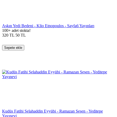
Aşkın Yedi Bedeni - Klio Etnopoulos - Sayfa6 Yayınları
100+ adet stokta!
320
TL
50
TL
Sepete ekle
Kudüs Fatihi Selahaddin Eyyübi - Ramazan Şeşen - Yeditepe
Yayınevi