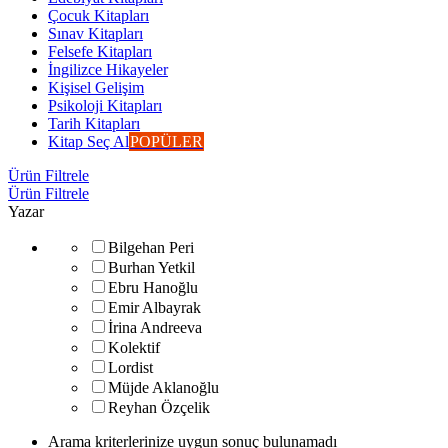
Çocuk Kitapları
Sınav Kitapları
Felsefe Kitapları
İngilizce Hikayeler
Kişisel Gelişim
Psikoloji Kitapları
Tarih Kitapları
Kitap Seç Al
POPÜLER
Ürün Filtrele
Ürün Filtrele
Yazar
Bilgehan Peri
Burhan Yetkil
Ebru Hanoğlu
Emir Albayrak
İrina Andreeva
Kolektif
Lordist
Müjde Aklanoğlu
Reyhan Özçelik
Arama kriterlerinize uygun sonuç bulunamadı