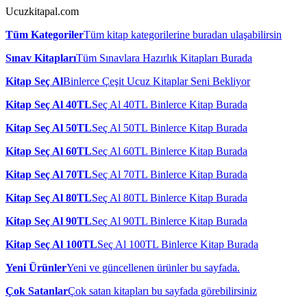
Ucuzkitapal.com
Tüm Kategoriler
Tüm kitap kategorilerine buradan ulaşabilirsin
Sınav Kitapları
Tüm Sınavlara Hazırlık Kitapları Burada
Kitap Seç Al
Binlerce Çeşit Ucuz Kitaplar Seni Bekliyor
Kitap Seç Al 40TL
Seç Al 40TL Binlerce Kitap Burada
Kitap Seç Al 50TL
Seç Al 50TL Binlerce Kitap Burada
Kitap Seç Al 60TL
Seç Al 60TL Binlerce Kitap Burada
Kitap Seç Al 70TL
Seç Al 70TL Binlerce Kitap Burada
Kitap Seç Al 80TL
Seç Al 80TL Binlerce Kitap Burada
Kitap Seç Al 90TL
Seç Al 90TL Binlerce Kitap Burada
Kitap Seç Al 100TL
Seç Al 100TL Binlerce Kitap Burada
Yeni Ürünler
Yeni ve güncellenen ürünler bu sayfada.
Çok Satanlar
Çok satan kitapları bu sayfada görebilirsiniz