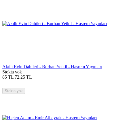
Akıllı Evin Dahileri - Burhan Yetkil - Hasrem Yayınları
Stokta yok
85
TL
72,25
TL
Stokta yok