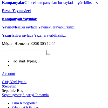
Kampanyalar
Güncel kampanyaları bu sayfadan görebilirsiniz.
Fırsat Yayınevleri
Kampanyalı Yayınlar
Yayınevleri
Bu sayfada Yayınevi arayabilirsiniz.
Yazarlar
Bu sayfada Yazar arayabilirsiniz.
Müşteri Hizmetleri
0850 305 12 65
_ec_start_typing
Account
Giriş Yap
Üye ol
0
Sepetim
Sepetiniz Boş
Sepeti göster
Siparişi Tamamla
Tüm Kategoriler
Edebiyat Kitapları