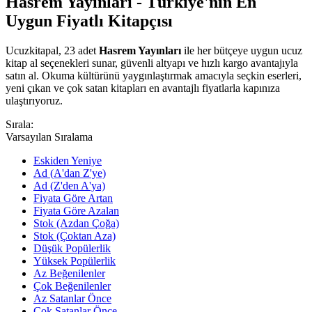
Hasrem Yayınları - Türkiye'nin En
Uygun Fiyatlı Kitapçısı
Ucuzkitapal, 23 adet
Hasrem Yayınları
ile her bütçeye uygun ucuz
kitap al seçenekleri sunar, güvenli altyapı ve hızlı kargo avantajıyla
satın al. Okuma kültürünü yaygınlaştırmak amacıyla seçkin eserleri,
yeni çıkan ve çok satan kitapları en avantajlı fiyatlarla kapınıza
ulaştırıyoruz.
Sırala:
Varsayılan Sıralama
Eskiden Yeniye
Ad (A'dan Z'ye)
Ad (Z'den A'ya)
Fiyata Göre Artan
Fiyata Göre Azalan
Stok (Azdan Çoğa)
Stok (Çoktan Aza)
Düşük Popülerlik
Yüksek Popülerlik
Az Beğenilenler
Çok Beğenilenler
Az Satanlar Önce
Çok Satanlar Önce