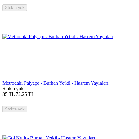
Stokta yok
Metrodaki Palyaço - Burhan Yetkil - Hasrem Yayınları
Stokta yok
85
TL
72,25
TL
Stokta yok