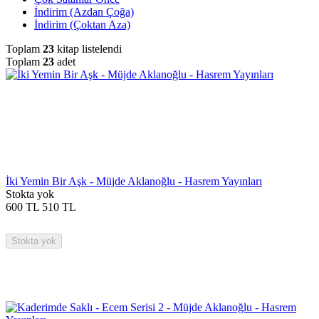
İndirim (Azdan Çoğa)
İndirim (Çoktan Aza)
Toplam
23
kitap listelendi
Toplam
23
adet
İki Yemin Bir Aşk - Müjde Aklanoğlu - Hasrem Yayınları
Stokta yok
600
TL
510
TL
Stokta yok