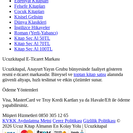
Edebiyat Kitapları
Felsefe Kitapları
Çocuk Kitapları
Kişisel Gelişim
Dünya Klasikleri
İngilizce Hikayeler
Roman (Yerli-Yabancı)
Kitap Seç Al 50TL
Kitap Seç Al 70TL
Kitap Seç Al 100TL
Ucuzkitapal E-Ticaret Markası
Ucuzkitapal, Anayurt Yayın Grubu bünyesinde faaliyet gösteren
resmi e-ticaret markasıdır. Bireysel ve
toptan kitap satışı
alanında
güvenli altyapı, hızlı teslimat ve etkin çözümler sunar.
Ödeme Yöntemleri
Visa, MasterCard ve Troy Kredi Kartları ya da Havale/Eft ile ödeme
yapabilirsiniz.
Müşteri Hizmetleri
0850 305 12 65
KVKK Aydınlatma Metni
Çerez Politikası
Gizlilik Politikası
©
2026 Ucuz Kitap Almanın En Kolay Yolu | Ucuzkitapal