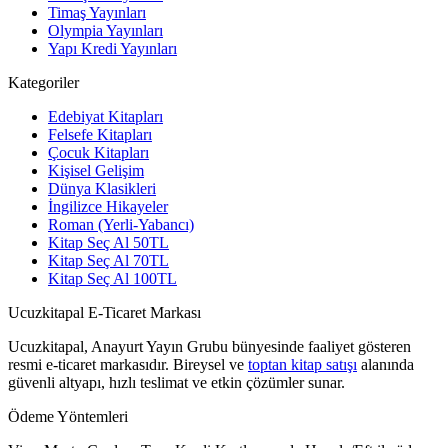
Timaş Yayınları
Olympia Yayınları
Yapı Kredi Yayınları
Kategoriler
Edebiyat Kitapları
Felsefe Kitapları
Çocuk Kitapları
Kişisel Gelişim
Dünya Klasikleri
İngilizce Hikayeler
Roman (Yerli-Yabancı)
Kitap Seç Al 50TL
Kitap Seç Al 70TL
Kitap Seç Al 100TL
Ucuzkitapal E-Ticaret Markası
Ucuzkitapal, Anayurt Yayın Grubu bünyesinde faaliyet gösteren
resmi e-ticaret markasıdır. Bireysel ve
toptan kitap satışı
alanında
güvenli altyapı, hızlı teslimat ve etkin çözümler sunar.
Ödeme Yöntemleri