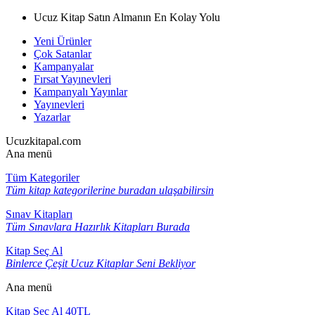
Ucuz Kitap Satın Almanın En Kolay Yolu
Yeni Ürünler
Çok Satanlar
Kampanyalar
Fırsat Yayınevleri
Kampanyalı Yayınlar
Yayınevleri
Yazarlar
Ucuzkitapal.com
Ana menü
Tüm Kategoriler
Tüm kitap kategorilerine buradan ulaşabilirsin
Sınav Kitapları
Tüm Sınavlara Hazırlık Kitapları Burada
Kitap Seç Al
Binlerce Çeşit Ucuz Kitaplar Seni Bekliyor
Ana menü
Kitap Seç Al 40TL