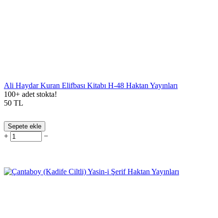
Ali Haydar Kuran Elifbası Kitabı H-48 Haktan Yayınları
100+ adet stokta!
50
TL
Sepete ekle
+
−