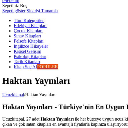
0
Sepetim
Sepetiniz Boş
Sepeti göster
Siparişi Tamamla
Tüm Kategoriler
Edebiyat Kitapları
Çocuk Kitapları
Sınav Kitapları
Felsefe Kitapları
İngilizce Hikayeler
Kişisel Gelişim
Psikoloji Kitapları
Tarih Kitapları
Kitap Seç Al
POPÜLER
Haktan Yayınları
Ucuzkitapal
/
Haktan Yayınları
Haktan Yayınları - Türkiye'nin En Uygun F
Ucuzkitapal, 27 adet
Haktan Yayınları
ile her bütçeye uygun ucuz kit
çıkan ve çok satan kitapları en avantajlı fiyatlarla kapınıza ulaştırıyoru