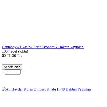
Çantaboy 41 Yasin-i Şerif Ekonomik Haktan Yayınları
100+ adet stokta!
60
TL
50
TL
Sepete ekle
+
−