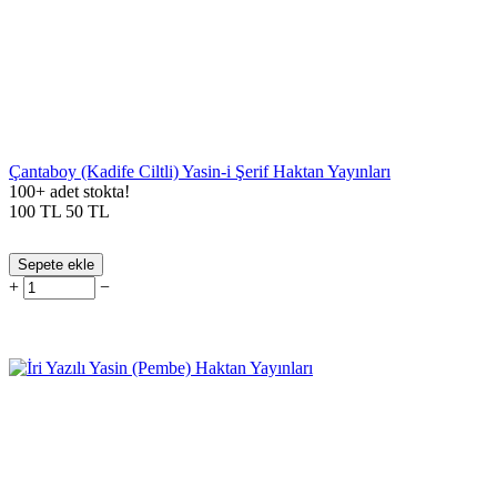
Çantaboy (Kadife Ciltli) Yasin-i Şerif Haktan Yayınları
100+ adet stokta!
100
TL
50
TL
Sepete ekle
+
−