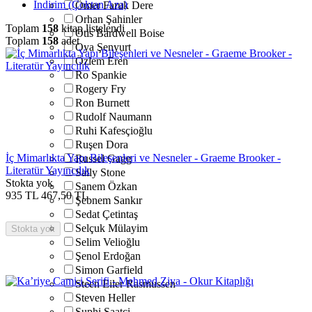
İndirim (Çoktan Aza)
Ömer Faruk Dere
Orhan Şahinler
Toplam
158
kitap listelendi
Otis Bardwell Boise
Toplam
158
adet
Oya Şenyurt
Özlem Eren
Ro Spankie
Rogery Fry
Ron Burnett
Rudolf Naumann
Ruhi Kafesçioğlu
Ruşen Dora
İç Mimarlıkta Yapı Bileşenleri ve Nesneler - Graeme Brooker -
Russel Gagg
Literatür Yayıncılık
Sally Stone
Stokta yok
Sanem Özkan
935
TL
467,50
TL
Şebnem Sankır
Sedat Çetintaş
Selçuk Mülayim
Stokta yok
Selim Velioğlu
Şenol Erdoğan
Simon Garfield
Steen Eiler Rasmussen
Steven Heller
Suphi Saatçi