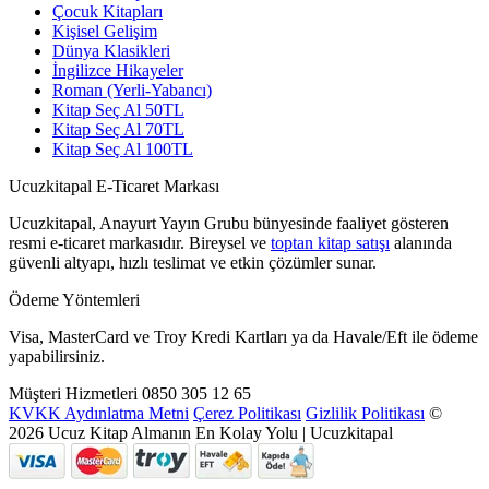
Çocuk Kitapları
Kişisel Gelişim
Dünya Klasikleri
İngilizce Hikayeler
Roman (Yerli-Yabancı)
Kitap Seç Al 50TL
Kitap Seç Al 70TL
Kitap Seç Al 100TL
Ucuzkitapal E-Ticaret Markası
Ucuzkitapal, Anayurt Yayın Grubu bünyesinde faaliyet gösteren
resmi e-ticaret markasıdır. Bireysel ve
toptan kitap satışı
alanında
güvenli altyapı, hızlı teslimat ve etkin çözümler sunar.
Ödeme Yöntemleri
Visa, MasterCard ve Troy Kredi Kartları ya da Havale/Eft ile ödeme
yapabilirsiniz.
Müşteri Hizmetleri
0850 305 12 65
KVKK Aydınlatma Metni
Çerez Politikası
Gizlilik Politikası
©
2026 Ucuz Kitap Almanın En Kolay Yolu | Ucuzkitapal