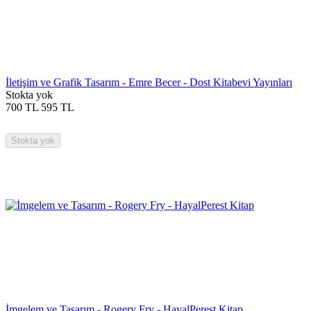
İletişim ve Grafik Tasarım - Emre Becer - Dost Kitabevi Yayınları
Stokta yok
700
TL
595
TL
Stokta yok
İmgelem ve Tasarım - Rogery Fry - HayalPerest Kitap