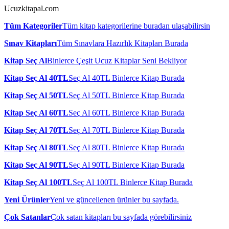
Ucuzkitapal.com
Tüm Kategoriler
Tüm kitap kategorilerine buradan ulaşabilirsin
Sınav Kitapları
Tüm Sınavlara Hazırlık Kitapları Burada
Kitap Seç Al
Binlerce Çeşit Ucuz Kitaplar Seni Bekliyor
Kitap Seç Al 40TL
Seç Al 40TL Binlerce Kitap Burada
Kitap Seç Al 50TL
Seç Al 50TL Binlerce Kitap Burada
Kitap Seç Al 60TL
Seç Al 60TL Binlerce Kitap Burada
Kitap Seç Al 70TL
Seç Al 70TL Binlerce Kitap Burada
Kitap Seç Al 80TL
Seç Al 80TL Binlerce Kitap Burada
Kitap Seç Al 90TL
Seç Al 90TL Binlerce Kitap Burada
Kitap Seç Al 100TL
Seç Al 100TL Binlerce Kitap Burada
Yeni Ürünler
Yeni ve güncellenen ürünler bu sayfada.
Çok Satanlar
Çok satan kitapları bu sayfada görebilirsiniz