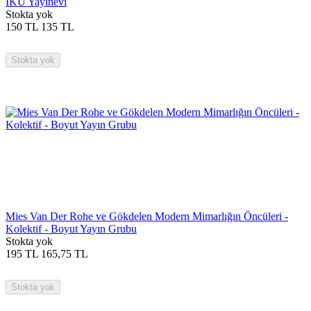
İKÜ Yayınevi
Stokta yok
150
TL
135
TL
Stokta yok
Mies Van Der Rohe ve Gökdelen Modern Mimarlığın Öncüleri -
Kolektif - Boyut Yayın Grubu
Stokta yok
195
TL
165,75
TL
Stokta yok