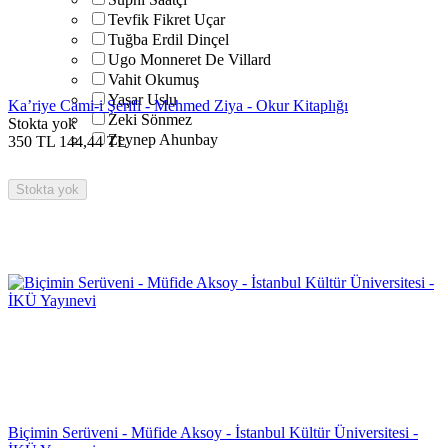
Tevfik Fikret Uçar
Tuğba Erdil Dinçel
Ugo Monneret De Villard
Vahit Okumuş
Yaşar Uslu
Ka’riye Cami-i Şerifi - Mehmed Ziya - Okur Kitaplığı
Zeki Sönmez
Stokta yok
Zeynep Ahunbay
350
TL
144,44
TL
Stokta yok
Biçimin Serüveni - Müfide Aksoy - İstanbul Kültür Üniversitesi -