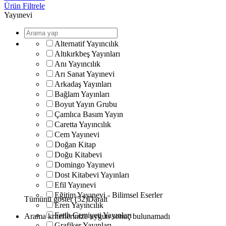
Ürün Filtrele
Yayınevi
Alternatif Yayıncılık
Altıkırkbeş Yayınları
Anı Yayıncılık
Arı Sanat Yayınevi
Arkadaş Yayınları
Bağlam Yayınları
Boyut Yayın Grubu
Çamlıca Basım Yayın
Caretta Yayıncılık
Cem Yayınevi
Doğan Kitap
Doğu Kitabevi
Domingo Yayınevi
Dost Kitabevi Yayınları
Efil Yayınevi
Eğitim Yayınevi - Bilimsel Eserler
Tümünü göster (52)
Daralt
Eren Yayıncılık
Fetih Cemiyeti Yayınları
Arama kriterlerinize uygun sonuç bulunamadı
Grafiker Yayınları