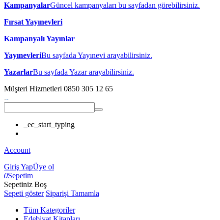
Kampanyalar
Güncel kampanyaları bu sayfadan görebilirsiniz.
Fırsat Yayınevleri
Kampanyalı Yayınlar
Yayınevleri
Bu sayfada Yayınevi arayabilirsiniz.
Yazarlar
Bu sayfada Yazar arayabilirsiniz.
Müşteri Hizmetleri
0850 305 12 65
_ec_start_typing
Account
Giriş Yap
Üye ol
0
Sepetim
Sepetiniz Boş
Sepeti göster
Siparişi Tamamla
Tüm Kategoriler
Edebiyat Kitapları