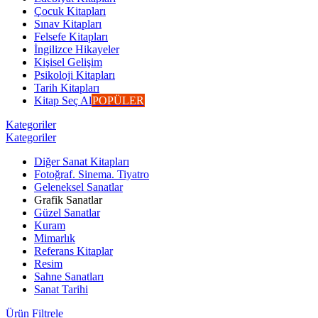
Çocuk Kitapları
Sınav Kitapları
Felsefe Kitapları
İngilizce Hikayeler
Kişisel Gelişim
Psikoloji Kitapları
Tarih Kitapları
Kitap Seç Al
POPÜLER
Kategoriler
Kategoriler
Diğer Sanat Kitapları
Fotoğraf. Sinema. Tiyatro
Geleneksel Sanatlar
Grafik Sanatlar
Güzel Sanatlar
Kuram
Mimarlık
Referans Kitaplar
Resim
Sahne Sanatları
Sanat Tarihi
Ürün Filtrele