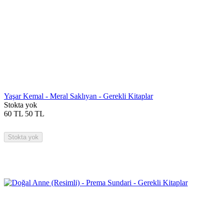
Yaşar Kemal - Meral Saklıyan - Gerekli Kitaplar
Stokta yok
60
TL
50
TL
Stokta yok