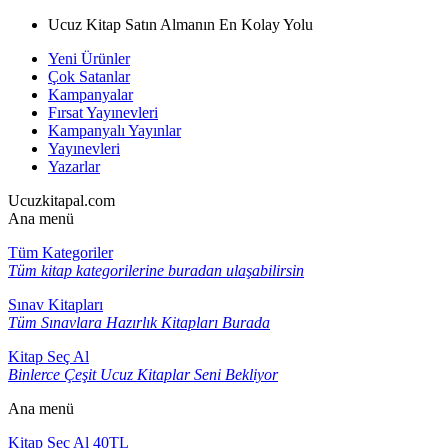
Ucuz Kitap Satın Almanın En Kolay Yolu
Yeni Ürünler
Çok Satanlar
Kampanyalar
Fırsat Yayınevleri
Kampanyalı Yayınlar
Yayınevleri
Yazarlar
Ucuzkitapal.com
Ana menü
Tüm Kategoriler
Tüm kitap kategorilerine buradan ulaşabilirsin
Sınav Kitapları
Tüm Sınavlara Hazırlık Kitapları Burada
Kitap Seç Al
Binlerce Çeşit Ucuz Kitaplar Seni Bekliyor
Ana menü
Kitap Seç Al 40TL