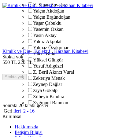
Y. Sinan Zavalsız
Yalçın Akdoğan
Yalçın Ergündoğan
Yaşar Çabuklu
Yasemin Özkan
Yasin Aktay
Yıldız Akpolat
Yılmaz Özakpınar
Kimlik ve Din - Kolektif - Karahan Kitabevi
Yücel Bulut
Stokta yok
Yüksel Güngör
550
TL
220
TL
Yusuf Adıgüzel
Z. Beril Akıncı Vural
Stokta yok
Zekeriya Menak
Zeynep Dağlar
Ziya Gökalp
Zübeyir Kındıra
Zygmunt Bauman
Sonraki 20 kitabı göster
Geri
ileri
2 - 16
Kurumsal
Hakkımızda
İletişim Bilgisi