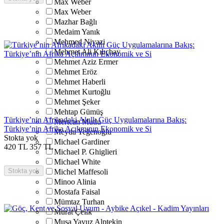
Max Weber
Max Weber
Mazhar Bağlı
Medaim Yanık
Mehmed Niyazi
Mehmet Ali Kılıçbay
Mehmet Aziz Ermer
Mehmet Eröz
Mehmet Haberli
Mehmet Kurtoğlu
Mehmet Şeker
Mehtap Gümüş
Türkiye’nin Afrikadaki Akıllı Güç Uygulamalarına Bakış:
Mertcan Mutlu
Türkiye’nin Afrika Açılımının Ekonomik ve Si
Meyda Yeğenoğlu
Stokta yok
Michael Gardiner
420
TL
357
TL
Michael P. Ghiglieri
Michael White
Stokta yok
Michel Maffesoli
Minoo Alinia
Mostafa Faisal
Mümtaz Turhan
Murat Çelik
Musa Yavuz Alptekin