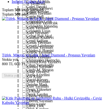
İndirim (Çoktan Aza)
C. Wright Mills
İz Yayıncılık
Cafer Tiryaki
Kabalcı Yayınevi
Toplam
508
kitap listelendi
Çağlar Keyder
Kadim Yayınları
Toplam
508
adet
Carrie Hull
Kaknüs Yayınları
Celaleddin Çelik
Kalkedon Yayıncılık
Celaleddin Vatandaş
Kaos Yayınları
Celalettin Uzun
Kapı Yayınları
Cemal Bali Akal
Karahan Kitabevi
Cemil Sağlam
Kastaş Yayınları
Cesare Lombroso
Kaynak Yayınları
Charles J. Horejsi
Ketebe Yayınları
Tüfek, Mikrop ve Çelik - Jared Diamond - Pegasus Yayınları
Charles Taylor
Kibele Yayınları
Stokta yok
Christopher Horrocks
Kırmızı Kedi Yayınevi
800
TL
600
TL
Cihan Yamakoğlu
Kırmızı Yayınları
Cindy M. Meston
Kitap Yayınevi
Dario Azzellini
Stokta yok
Kor Kitap
David Harvey
Kriter Yayınları
Deirdre Mask
Küre Yayınları
Deniz Yükseker
La Kitap
Derek Layder
Liberte Yayınları
Derleme
Liberus Yayınları
Diana Crane
Litera Türk
Dilek Karakuş