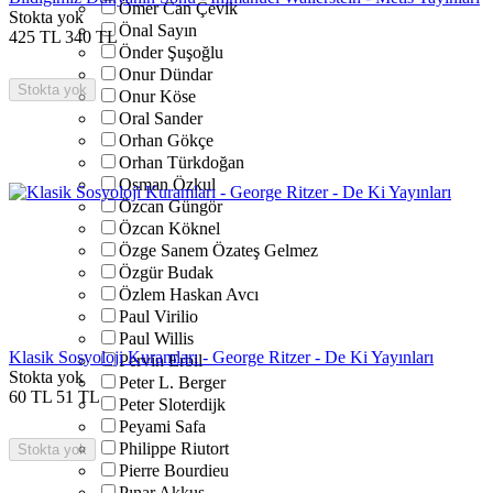
Ömer Can Çevik
Stokta yok
Önal Sayın
425
TL
340
TL
Önder Şuşoğlu
Onur Dündar
Stokta yok
Onur Köse
Oral Sander
Orhan Gökçe
Orhan Türkdoğan
Osman Özkul
Özcan Güngör
Özcan Köknel
Özge Sanem Özateş Gelmez
Özgür Budak
Özlem Haskan Avcı
Paul Virilio
Paul Willis
Klasik Sosyoloji Kuramları - George Ritzer - De Ki Yayınları
Pervin Erbil
Stokta yok
Peter L. Berger
60
TL
51
TL
Peter Sloterdijk
Peyami Safa
Philippe Riutort
Stokta yok
Pierre Bourdieu
Pınar Akkuş