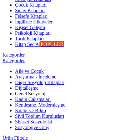
Çocuk Kitapları
Sınav Kitapları
Felsefe Kitapları
İngilizce Hikayeler
Kişisel Gelişim
Psikoloji Kitapları
Tarih Kitapları
Kitap Seç Al
POPÜLER
Kategoriler
Kategoriler
Aile ve Çocuk
Araştırma - İnceleme
Diğer Sosyoloji Kitapları
Dijitalleşme
Genel Sosyoloji
Kadın Çalışmaları
Kentleşme. Modernleşme
Kültür ve Bilim
Sivil Toplum Kuruluşları
Siyaset Sosyolojisi
Sosyolojiye Giriş
Ürün Filtrele