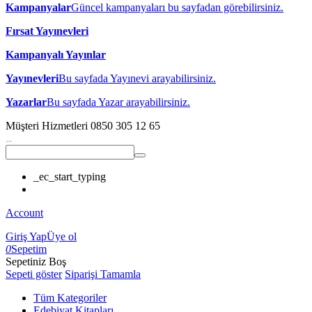
Kampanyalar
Güncel kampanyaları bu sayfadan görebilirsiniz.
Fırsat Yayınevleri
Kampanyalı Yayınlar
Yayınevleri
Bu sayfada Yayınevi arayabilirsiniz.
Yazarlar
Bu sayfada Yazar arayabilirsiniz.
Müşteri Hizmetleri
0850 305 12 65
_ec_start_typing
Account
Giriş Yap
Üye ol
0
Sepetim
Sepetiniz Boş
Sepeti göster
Siparişi Tamamla
Tüm Kategoriler
Edebiyat Kitapları