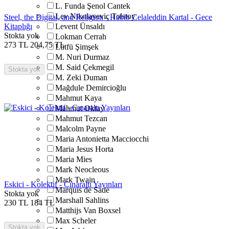
L. Funda Şenol Cantek
Lev Nikolayeviç Tolstoy
Steel, the Digital, and Religion - Habib Celaleddin Kartal - Gece
Kitaplığı
Levent Ünsaldı
Stokta yok
Lokman Cerrah
273
TL
204,75
TL
Lütfü Şimşek
M. Nuri Durmaz
M. Said Çekmegil
Stokta yok
M. Zeki Duman
Mağdule Demircioğlu
Mahmut Kaya
Mahmut Oktay
Mahmut Tezcan
Malcolm Payne
Maria Antonietta Macciocchi
Maria Jesus Horta
Maria Mies
Mark Neocleous
Mark Twain
Eskici - Kolektif - Çınaraltı Yayınları
Marquis de Sade
Stokta yok
Marshall Sahlins
230
TL
184
TL
Matthijs Van Boxsel
Max Scheler
Stokta yok