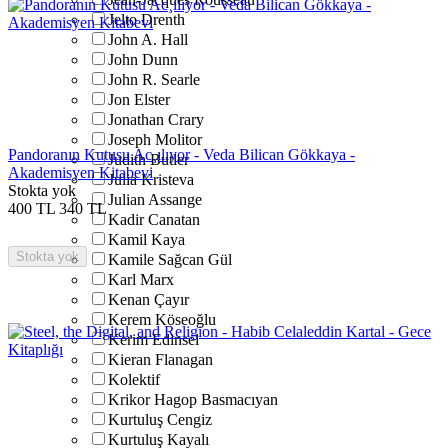
Jelto Drenth
John A. Hall
John Dunn
John R. Searle
Jon Elster
Jonathan Crary
Joseph Molitor
Pandoranın Kutusu Ac¸ılıyor - Veda Bilican Gökkaya -
Judith Butler
Akademisyen Kitabevi
Julia Kristeva
Stokta yok
Julian Assange
400
TL
340
TL
Kadir Canatan
Kamil Kaya
Stokta yok
Kamile Sağcan Gül
Karl Marx
Kenan Çayır
Kerem Köseoğlu
Kerim Edinsel
Kieran Flanagan
Kolektif
Krikor Hagop Basmacıyan
Kurtuluş Cengiz
Kurtuluş Kayalı