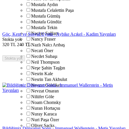
Mustafa Aydın
Mustafa Celalettin Paşa
Mustafa Gümüş
Mustafa Gündüz
Mustafa Tekin
Naciye Sağlam
Göç, Kent ve Sosyal Uyum - Aybike Açıkel - Kadim Yayınları
Nancy Fraser
Stokta yok
320
TL
240
TL
Nazlı Nalcı Arıbaş
Necati Öner
Necdet Subaşı
Stokta yok
Neil Thompson
Neşe Şahin Taşğın
Nesrin Kale
Nesrin Tan Akbulut
Nevzat Güldiken
Nevzat Onaran
Nilüfer Göle
Noam Chomsky
Nuran Hortaçsu
Nuray Karaca
Nuri Paşa Özer
Oliver Sacks
Bildiğimiz Dünyanın Sonu - Immanuel Wallerstein - Metis Yayınları