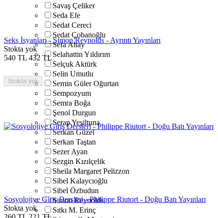
Savaş Çeliker
Seda Efe
Sedat Cereci
Sedat Çobanoğlu
Seks İsyanları - Simon Reynolds - Ayrıntı Yayınları
Sefa Altay
Stokta yok
Selahattin Yıldırım
540
TL
432
TL
Selçuk Aktürk
Selin Umutlu
Stokta yok
Semin Güler Oğurtan
Sempozyum
Semra Boğa
Şenol Durgun
Serap Yeşiltuna
Serkan Güzel
Serkan Taştan
Sezer Ayan
Sezgin Kızılçelik
Sheila Margaret Pelizzon
Sibel Kalaycıoğlu
Sibel Özbudun
Sosyolojiye Giriş Dersleri - Philippe Riutort - Doğu Batı Yayınları
Simon Reynolds
Stokta yok
Sıtkı M. Erinç
260
TL
221
TL