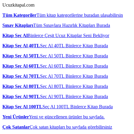
Ucuzkitapal.com
Tüm Kategoriler
Tüm kitap kategorilerine buradan ulaşabilirsin
Sınav Kitapları
Tüm Sınavlara Hazırlık Kitapları Burada
Kitap Seç Al
Binlerce Çeşit Ucuz Kitaplar Seni Bekliyor
Kitap Seç Al 40TL
Seç Al 40TL Binlerce Kitap Burada
Kitap Seç Al 50TL
Seç Al 50TL Binlerce Kitap Burada
Kitap Seç Al 60TL
Seç Al 60TL Binlerce Kitap Burada
Kitap Seç Al 70TL
Seç Al 70TL Binlerce Kitap Burada
Kitap Seç Al 80TL
Seç Al 80TL Binlerce Kitap Burada
Kitap Seç Al 90TL
Seç Al 90TL Binlerce Kitap Burada
Kitap Seç Al 100TL
Seç Al 100TL Binlerce Kitap Burada
Yeni Ürünler
Yeni ve güncellenen ürünler bu sayfada.
Çok Satanlar
Çok satan kitapları bu sayfada görebilirsiniz