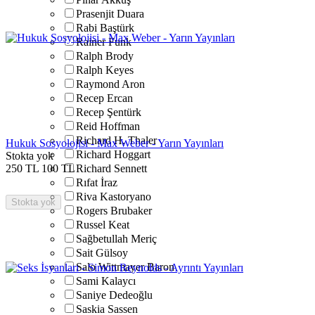
Prasenjit Duara
Rabi Baştürk
Rainer Funk
Ralph Brody
Ralph Keyes
Raymond Aron
Recep Ercan
Recep Şentürk
Reid Hoffman
Richard H. Thaler
Hukuk Sosyolojisi - Max Weber - Yarın Yayınları
Richard Hoggart
Stokta yok
250
TL
100
TL
Richard Sennett
Rıfat İraz
Riva Kastoryano
Stokta yok
Rogers Brubaker
Russel Keat
Sağbetullah Meriç
Sait Gülsoy
Salo Wittmayer Baron
Sami Kalaycı
Saniye Dedeoğlu
Saskia Sassen