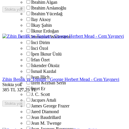
İbrahim Algan
İbrahim Arslanoğlu
Stokta yok
İbrahim Yücedağ
İlay Aksoy
İlkay Şahin
İlknur Erdoğan
Immanuel Wallerstein
İnci Dirim
İnci Özol
İpen İlknur Ünlü
İrfan Özet
İskender Öksüz
İsmail Kazdal
Ivan Illich
Zihin Benlik ve Toplum - George Herbert Mead - Cem Yayınevi
İzem Kezban Serin
Stokta yok
İzzet Er
385
TL
327,25
TL
J. C. Scott
Jacques Attali
Stokta yok
James George Frazer
Jared Diamond
Jean Baudrillard
Jean M. Twenge
Jean-Jacques Rousseau