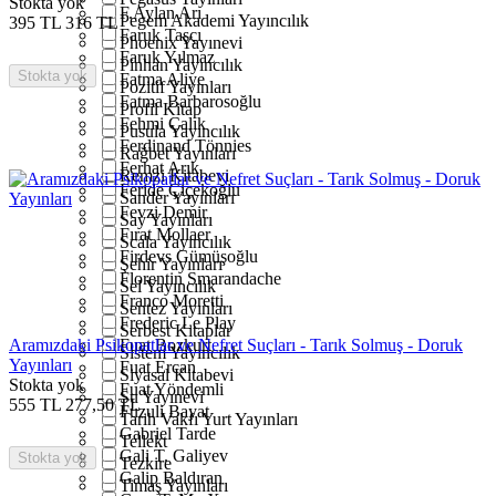
Stokta yok
F.Aylan Arı
Pegem Akademi Yayıncılık
395
TL
316
TL
Faruk Taşçı
Phoenix Yayınevi
Faruk Yılmaz
Pinhan Yayıncılık
Stokta yok
Fatma Aliye
Pozitif Yayınları
Fatma Barbarosoğlu
Profil Kitap
Fehmi Çalık
Pusula Yayıncılık
Ferdinand Tönnies
Rağbet Yayınları
Ferhat Arık
Remzi Kitabevi
Feride Çiçekoğlu
Sander Yayınları
Fevzi Demir
Say Yayınları
Fırat Mollaer
Scala Yayıncılık
Firdevs Gümüşoğlu
Şehir Yayınları
Florentin Smarandache
Sel Yayıncılık
Franco Moretti
Sentez Yayınları
Frederic Le Play
Serbest Kitaplar
Aramızdaki Psikopatlar ve Nefret Suçları - Tarık Solmuş - Doruk
Fuat Bozkurt
Sistem Yayıncılık
Yayınları
Fuat Ercan
Siyasal Kitabevi
Stokta yok
Fuat Yöndemli
Su Yayınevi
555
TL
277,50
TL
Fuzuli Bayat
Tarih Vakfı Yurt Yayınları
Gabriel Tarde
Tellekt
Gali T. Galiyev
Stokta yok
Tezkire
Galip Baldıran
Timaş Yayınları