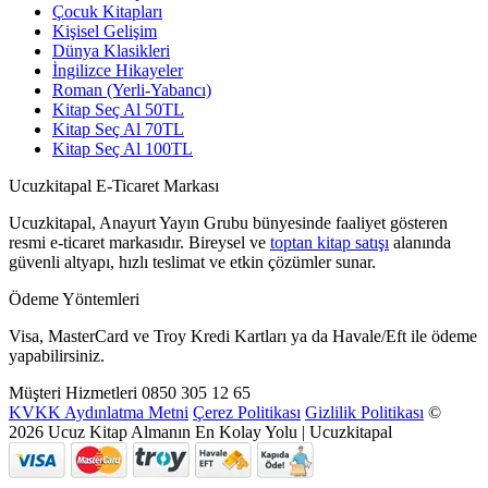
Çocuk Kitapları
Kişisel Gelişim
Dünya Klasikleri
İngilizce Hikayeler
Roman (Yerli-Yabancı)
Kitap Seç Al 50TL
Kitap Seç Al 70TL
Kitap Seç Al 100TL
Ucuzkitapal E-Ticaret Markası
Ucuzkitapal, Anayurt Yayın Grubu bünyesinde faaliyet gösteren
resmi e-ticaret markasıdır. Bireysel ve
toptan kitap satışı
alanında
güvenli altyapı, hızlı teslimat ve etkin çözümler sunar.
Ödeme Yöntemleri
Visa, MasterCard ve Troy Kredi Kartları ya da Havale/Eft ile ödeme
yapabilirsiniz.
Müşteri Hizmetleri
0850 305 12 65
KVKK Aydınlatma Metni
Çerez Politikası
Gizlilik Politikası
©
2026 Ucuz Kitap Almanın En Kolay Yolu | Ucuzkitapal