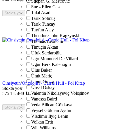
Stjepan G. Mestrovic
Sue - Ellen Case
Talal Asad
Stokta yok
Tarık Solmuş
Tarık Tuncay
Tayfun Atay
Theodore John Kagzynski
Thomas Leoncini
Timuçin Aktan
Ufuk Serdaroğlu
Ugo Monneret De Villard
Uğur Berk Kalelioğlu
Ulus Baker
Ümit Meriç
Umut Omay
Cinsiyetin Ontolojisi - Carrie Hull - Fol Kitap
Ünsal Oskay
Stokta yok
Valentin Nikolayeviç Voloşinov
575
TL
460
TL
Vanessa Baird
Veda Bilican Gökkaya
Stokta yok
Veysel Gökhan Aydın
Vladimir İlyiç Lenin
Volkan Ertit
Will Williams