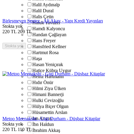
Halil Aydınalp
Halil Dural
Halis Çetin
Birleşmeyen Sentez - Ali Akay - Yapı Kredi Yayınları
Haluk Yavuzer
Stokta yok
Hamdi Kalyoncu
220
TL
209
TL
Handan Çağlayan
Hans Freyer
Stokta yok
Hansfried Kellner
Hartmut Rosa
Haşa
Hasan Yeniçırak
Hatice Kübra Uygur
Heinz Hartmann
Hıdır Önür
Hilmi Ziya Ülken
Himani Bannerji
Hulki Cevizoğlu
Hülya Biçer Olgun
Hüsamettin Arslan
Ian Angus
Metoo Meenakshi - Gigi Durham - Düşbaz Kitaplar
Stokta yok
İbn Haldun
220
TL
110
TL
İbrahim Akkaş