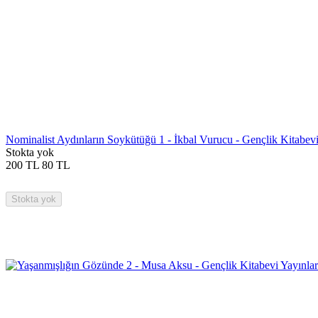
Nominalist Aydınların Soykütüğü 1 - İkbal Vurucu - Gençlik Kitabevi
Stokta yok
200
TL
80
TL
Stokta yok