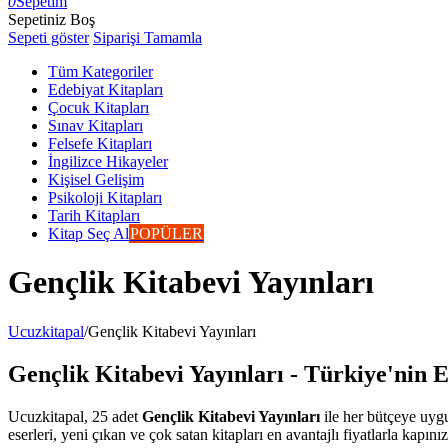
0
Sepetim
Sepetiniz Boş
Sepeti göster
Siparişi Tamamla
Tüm Kategoriler
Edebiyat Kitapları
Çocuk Kitapları
Sınav Kitapları
Felsefe Kitapları
İngilizce Hikayeler
Kişisel Gelişim
Psikoloji Kitapları
Tarih Kitapları
Kitap Seç Al
POPÜLER
Gençlik Kitabevi Yayınları
Ucuzkitapal
/
Gençlik Kitabevi Yayınları
Gençlik Kitabevi Yayınları - Türkiye'nin E
Ucuzkitapal, 25 adet
Gençlik Kitabevi Yayınları
ile her bütçeye uygu
eserleri, yeni çıkan ve çok satan kitapları en avantajlı fiyatlarla kapınız