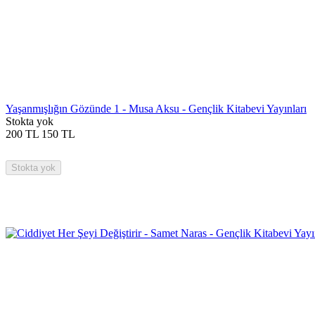
Yaşanmışlığın Gözünde 1 - Musa Aksu - Gençlik Kitabevi Yayınları
Stokta yok
200
TL
150
TL
Stokta yok