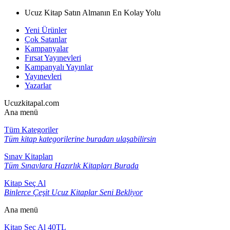
Ucuz Kitap Satın Almanın En Kolay Yolu
Yeni Ürünler
Çok Satanlar
Kampanyalar
Fırsat Yayınevleri
Kampanyalı Yayınlar
Yayınevleri
Yazarlar
Ucuzkitapal.com
Ana menü
Tüm Kategoriler
Tüm kitap kategorilerine buradan ulaşabilirsin
Sınav Kitapları
Tüm Sınavlara Hazırlık Kitapları Burada
Kitap Seç Al
Binlerce Çeşit Ucuz Kitaplar Seni Bekliyor
Ana menü
Kitap Seç Al 40TL