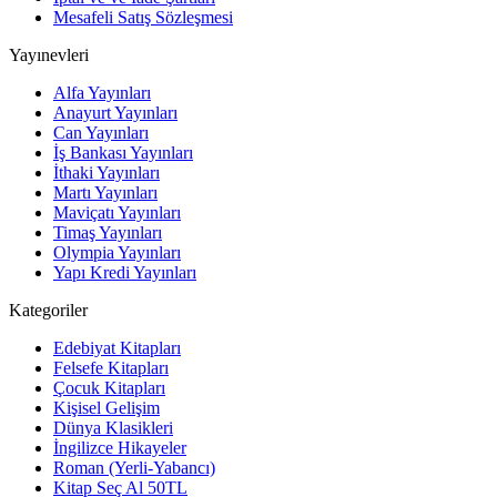
Mesafeli Satış Sözleşmesi
Yayınevleri
Alfa Yayınları
Anayurt Yayınları
Can Yayınları
İş Bankası Yayınları
İthaki Yayınları
Martı Yayınları
Maviçatı Yayınları
Timaş Yayınları
Olympia Yayınları
Yapı Kredi Yayınları
Kategoriler
Edebiyat Kitapları
Felsefe Kitapları
Çocuk Kitapları
Kişisel Gelişim
Dünya Klasikleri
İngilizce Hikayeler
Roman (Yerli-Yabancı)
Kitap Seç Al 50TL