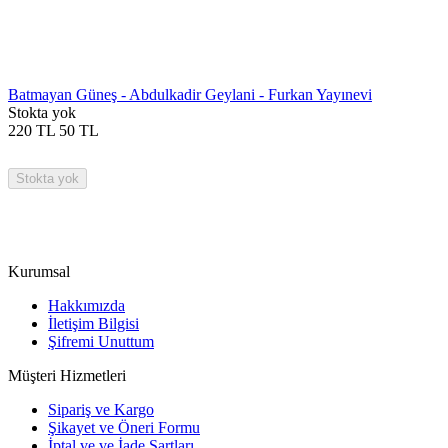
Batmayan Güneş - Abdulkadir Geylani - Furkan Yayınevi
Stokta yok
220
TL
50
TL
Stokta yok
Kurumsal
Hakkımızda
İletişim Bilgisi
Şifremi Unuttum
Müşteri Hizmetleri
Sipariş ve Kargo
Şikayet ve Öneri Formu
İptal ve ve İade Şartları