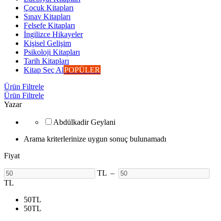
Çocuk Kitapları
Sınav Kitapları
Felsefe Kitapları
İngilizce Hikayeler
Kişisel Gelişim
Psikoloji Kitapları
Tarih Kitapları
Kitap Seç Al
POPÜLER
Ürün Filtrele
Ürün Filtrele
Yazar
Abdülkadir Geylani
Arama kriterlerinize uygun sonuç bulunamadı
Fiyat
TL
–
TL
50
TL
50
TL