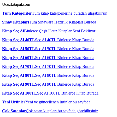
Ucuzkitapal.com
Tüm Kategoriler
Tüm kitap kategorilerine buradan ulaşabilirsin
Sınav Kitapları
Tüm Sınavlara Hazırlık Kitapları Burada
Kitap Seç Al
Binlerce Çeşit Ucuz Kitaplar Seni Bekliyor
Kitap Seç Al 40TL
Seç Al 40TL Binlerce Kitap Burada
Kitap Seç Al 50TL
Seç Al 50TL Binlerce Kitap Burada
Kitap Seç Al 60TL
Seç Al 60TL Binlerce Kitap Burada
Kitap Seç Al 70TL
Seç Al 70TL Binlerce Kitap Burada
Kitap Seç Al 80TL
Seç Al 80TL Binlerce Kitap Burada
Kitap Seç Al 90TL
Seç Al 90TL Binlerce Kitap Burada
Kitap Seç Al 100TL
Seç Al 100TL Binlerce Kitap Burada
Yeni Ürünler
Yeni ve güncellenen ürünler bu sayfada.
Çok Satanlar
Çok satan kitapları bu sayfada görebilirsiniz