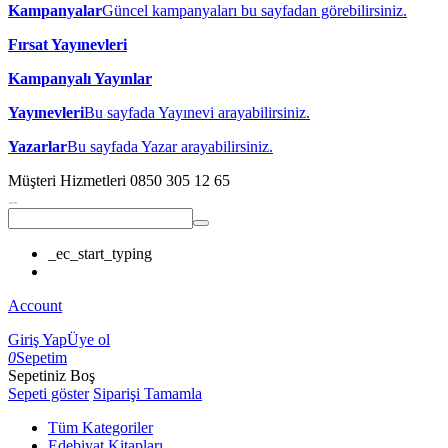
Kampanyalar
Güncel kampanyaları bu sayfadan görebilirsiniz.
Fırsat Yayınevleri
Kampanyalı Yayınlar
Yayınevleri
Bu sayfada Yayınevi arayabilirsiniz.
Yazarlar
Bu sayfada Yazar arayabilirsiniz.
Müşteri Hizmetleri
0850 305 12 65
_ec_start_typing
Account
Giriş Yap
Üye ol
0
Sepetim
Sepetiniz Boş
Sepeti göster
Siparişi Tamamla
Tüm Kategoriler
Edebiyat Kitapları