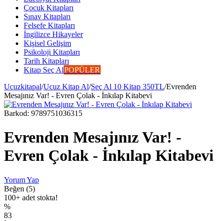
Çocuk Kitapları
Sınav Kitapları
Felsefe Kitapları
İngilizce Hikayeler
Kişisel Gelişim
Psikoloji Kitapları
Tarih Kitapları
Kitap Seç Al
POPÜLER
Ucuzkitapal
/
Ucuz Kitap Al
/
Seç Al 10 Kitap 350TL
/
Evrenden
Mesajınız Var! - Evren Çolak - İnkılap Kitabevi
Barkod:
9789751036315
Evrenden Mesajınız Var! -
Evren Çolak - İnkılap Kitabevi
Yorum Yap
Beğen (5)
100+ adet stokta!
%
83