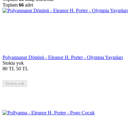
Toplam
66
adet
Polyannanın Dönüşü - Eleanor H. Porter - Olympia Yayınları
Stokta yok
80
TL
50
TL
Stokta yok