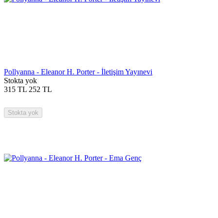
Pollyanna - Eleanor H. Porter - İletişim Yayınevi
Stokta yok
315
TL
252
TL
Stokta yok