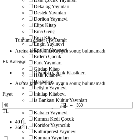
Dahi Çocuk Yayınları
Dekalog Yayınları
Destek Yayınları
Dorlion Yayınevi
Elips Kitap
Ema Genç
Ema Kitap
Tümünü göster (49)
Daralt
Engin Yayınevi
Epsilon Yayınevi
Arama kriterlerinize uygun sonuç bulunamadı
Erdem Çocuk
Ek Kategori
Fark Yayınları
Girdap Kitap
Olympia Çocuk Klasikleri
Halk Kitabevi
Hasbahçe
Arama kriterlerinize uygun sonuç bulunamadı
İletişim Yayınevi
Fiyat
İnkılap Kitabevi
İş Bankası Kültür Yayınları
TL
–
İskele Yayıncılık
TL
Kabalcı Yayınevi
Kırmızı Kedi Çocuk
40
TL
Koridor Yayıncılık
360
TL
Kültürperest Yayınevi
Kumran Yayınları