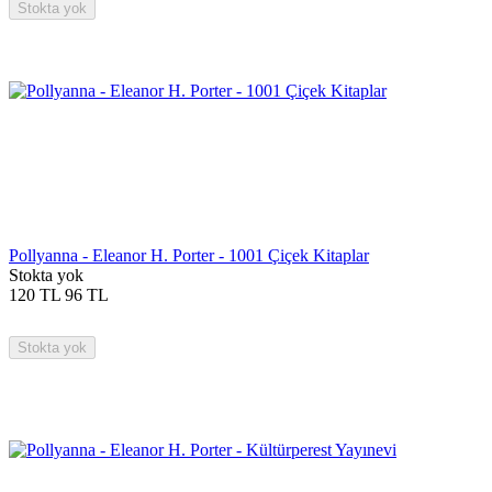
Stokta yok
Pollyanna - Eleanor H. Porter - 1001 Çiçek Kitaplar
Stokta yok
120
TL
96
TL
Stokta yok