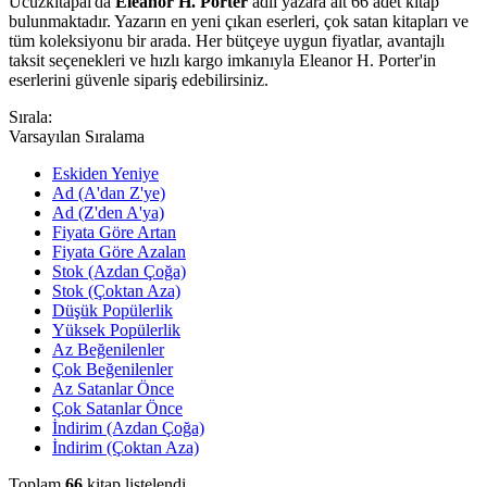
Ucuzkitapal'da
Eleanor H. Porter
adlı yazara ait 66 adet kitap
bulunmaktadır. Yazarın en yeni çıkan eserleri, çok satan kitapları ve
tüm koleksiyonu bir arada. Her bütçeye uygun fiyatlar, avantajlı
taksit seçenekleri ve hızlı kargo imkanıyla Eleanor H. Porter'in
eserlerini güvenle sipariş edebilirsiniz.
Sırala:
Varsayılan Sıralama
Eskiden Yeniye
Ad (A'dan Z'ye)
Ad (Z'den A'ya)
Fiyata Göre Artan
Fiyata Göre Azalan
Stok (Azdan Çoğa)
Stok (Çoktan Aza)
Düşük Popülerlik
Yüksek Popülerlik
Az Beğenilenler
Çok Beğenilenler
Az Satanlar Önce
Çok Satanlar Önce
İndirim (Azdan Çoğa)
İndirim (Çoktan Aza)
Toplam
66
kitap listelendi