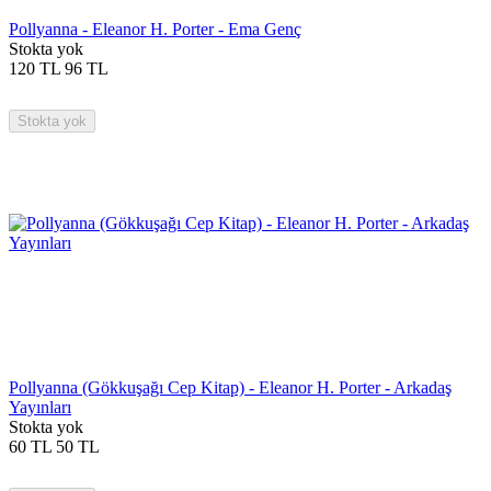
Pollyanna - Eleanor H. Porter - Ema Genç
Stokta yok
120
TL
96
TL
Stokta yok
Pollyanna (Gökkuşağı Cep Kitap) - Eleanor H. Porter - Arkadaş
Yayınları
Stokta yok
60
TL
50
TL