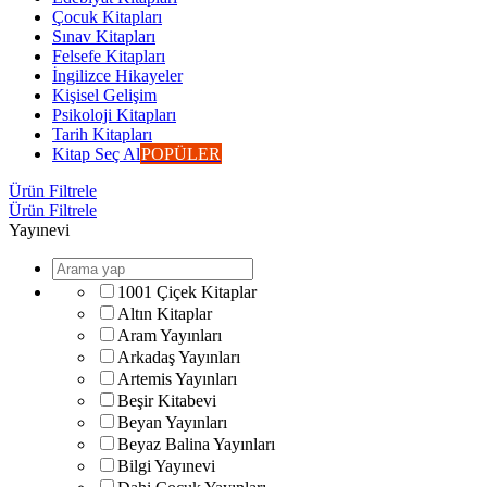
Çocuk Kitapları
Sınav Kitapları
Felsefe Kitapları
İngilizce Hikayeler
Kişisel Gelişim
Psikoloji Kitapları
Tarih Kitapları
Kitap Seç Al
POPÜLER
Ürün Filtrele
Ürün Filtrele
Yayınevi
1001 Çiçek Kitaplar
Altın Kitaplar
Aram Yayınları
Arkadaş Yayınları
Artemis Yayınları
Beşir Kitabevi
Beyan Yayınları
Beyaz Balina Yayınları
Bilgi Yayınevi