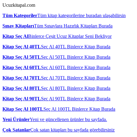
Ucuzkitapal.com
Tüm Kategoriler
Tüm kitap kategorilerine buradan ulaşabilirsin
Sınav Kitapları
Tüm Sınavlara Hazırlık Kitapları Burada
Kitap Seç Al
Binlerce Çeşit Ucuz Kitaplar Seni Bekliyor
Kitap Seç Al 40TL
Seç Al 40TL Binlerce Kitap Burada
Kitap Seç Al 50TL
Seç Al 50TL Binlerce Kitap Burada
Kitap Seç Al 60TL
Seç Al 60TL Binlerce Kitap Burada
Kitap Seç Al 70TL
Seç Al 70TL Binlerce Kitap Burada
Kitap Seç Al 80TL
Seç Al 80TL Binlerce Kitap Burada
Kitap Seç Al 90TL
Seç Al 90TL Binlerce Kitap Burada
Kitap Seç Al 100TL
Seç Al 100TL Binlerce Kitap Burada
Yeni Ürünler
Yeni ve güncellenen ürünler bu sayfada.
Çok Satanlar
Çok satan kitapları bu sayfada görebilirsiniz