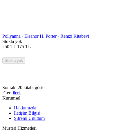
Pollyanna - Eleanor H. Porter - Remzi Kitabevi
Stokta yok
250
TL
175
TL
Stokta yok
Sonraki 20 kitabı göster
Geri
ileri
Kurumsal
Hakkımızda
İletişim Bilgisi
Şifremi Unuttum
Müşteri Hizmetleri