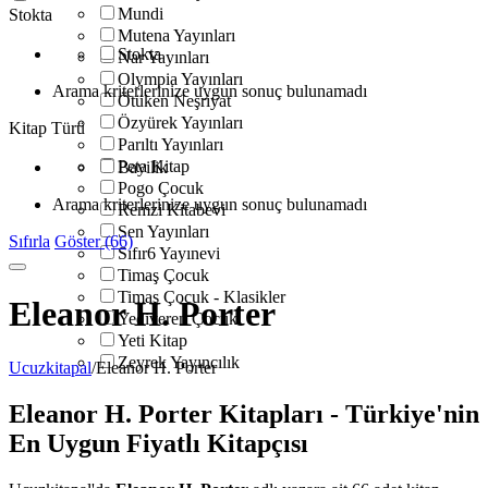
Mundi
Stokta
Mutena Yayınları
Stokta
Nar Yayınları
Olympia Yayınları
Arama kriterlerinize uygun sonuç bulunamadı
Ötüken Neşriyat
Özyürek Yayınları
Kitap Türü
Parıltı Yayınları
Peta Kitap
Bayilik
Pogo Çocuk
Arama kriterlerinize uygun sonuç bulunamadı
Remzi Kitabevi
Sen Yayınları
Sıfırla
Göster (66)
Sıfır6 Yayınevi
Timaş Çocuk
Timaş Çocuk - Klasikler
Eleanor H. Porter
Yediveren Çocuk
Yeti Kitap
Zeyrek Yayıncılık
Ucuzkitapal
/
Eleanor H. Porter
Eleanor H. Porter Kitapları - Türkiye'nin
En Uygun Fiyatlı Kitapçısı