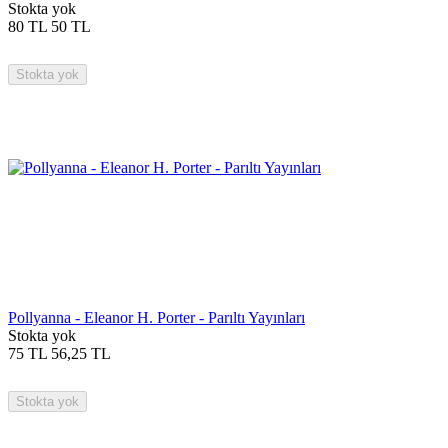
Stokta yok
80
TL
50
TL
Stokta yok
Pollyanna - Eleanor H. Porter - Parıltı Yayınları
Stokta yok
75
TL
56,25
TL
Stokta yok