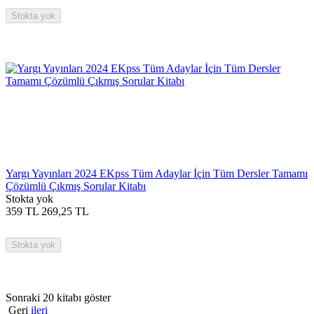
Stokta yok
Yargı Yayınları 2024 EKpss Tüm Adaylar İçin Tüm Dersler Tamamı
Çözümlü Çıkmış Sorular Kitabı
Stokta yok
359
TL
269,25
TL
Stokta yok
Sonraki 20 kitabı göster
Geri
ileri