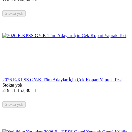
Stokta yok
2026 E-KPSS GY-K Tüm Adaylar İçin Çek Kopart Yaprak Test
Stokta yok
219
TL
153,30
TL
Stokta yok