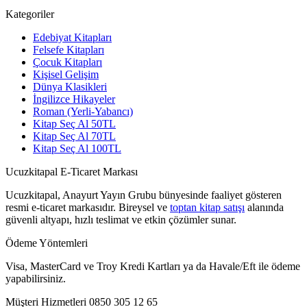
Kategoriler
Edebiyat Kitapları
Felsefe Kitapları
Çocuk Kitapları
Kişisel Gelişim
Dünya Klasikleri
İngilizce Hikayeler
Roman (Yerli-Yabancı)
Kitap Seç Al 50TL
Kitap Seç Al 70TL
Kitap Seç Al 100TL
Ucuzkitapal E-Ticaret Markası
Ucuzkitapal, Anayurt Yayın Grubu bünyesinde faaliyet gösteren
resmi e-ticaret markasıdır. Bireysel ve
toptan kitap satışı
alanında
güvenli altyapı, hızlı teslimat ve etkin çözümler sunar.
Ödeme Yöntemleri
Visa, MasterCard ve Troy Kredi Kartları ya da Havale/Eft ile ödeme
yapabilirsiniz.
Müşteri Hizmetleri
0850 305 12 65