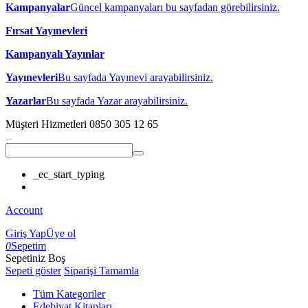
Kampanyalar
Güncel kampanyaları bu sayfadan görebilirsiniz.
Fırsat Yayınevleri
Kampanyalı Yayınlar
Yayınevleri
Bu sayfada Yayınevi arayabilirsiniz.
Yazarlar
Bu sayfada Yazar arayabilirsiniz.
Müşteri Hizmetleri
0850 305 12 65
_ec_start_typing
Account
Giriş Yap
Üye ol
0
Sepetim
Sepetiniz Boş
Sepeti göster
Siparişi Tamamla
Tüm Kategoriler
Edebiyat Kitapları