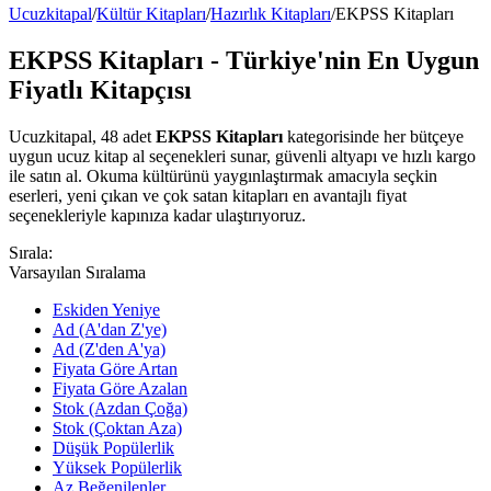
Ucuzkitapal
/
Kültür Kitapları
/
Hazırlık Kitapları
/
EKPSS Kitapları
EKPSS Kitapları - Türkiye'nin En Uygun
Fiyatlı Kitapçısı
Ucuzkitapal, 48 adet
EKPSS Kitapları
kategorisinde her bütçeye
uygun ucuz kitap al seçenekleri sunar, güvenli altyapı ve hızlı kargo
ile satın al. Okuma kültürünü yaygınlaştırmak amacıyla seçkin
eserleri, yeni çıkan ve çok satan kitapları en avantajlı fiyat
seçenekleriyle kapınıza kadar ulaştırıyoruz.
Sırala:
Varsayılan Sıralama
Eskiden Yeniye
Ad (A'dan Z'ye)
Ad (Z'den A'ya)
Fiyata Göre Artan
Fiyata Göre Azalan
Stok (Azdan Çoğa)
Stok (Çoktan Aza)
Düşük Popülerlik
Yüksek Popülerlik
Az Beğenilenler