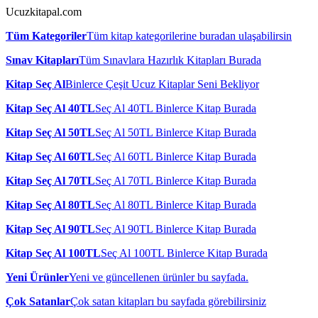
Ucuzkitapal.com
Tüm Kategoriler
Tüm kitap kategorilerine buradan ulaşabilirsin
Sınav Kitapları
Tüm Sınavlara Hazırlık Kitapları Burada
Kitap Seç Al
Binlerce Çeşit Ucuz Kitaplar Seni Bekliyor
Kitap Seç Al 40TL
Seç Al 40TL Binlerce Kitap Burada
Kitap Seç Al 50TL
Seç Al 50TL Binlerce Kitap Burada
Kitap Seç Al 60TL
Seç Al 60TL Binlerce Kitap Burada
Kitap Seç Al 70TL
Seç Al 70TL Binlerce Kitap Burada
Kitap Seç Al 80TL
Seç Al 80TL Binlerce Kitap Burada
Kitap Seç Al 90TL
Seç Al 90TL Binlerce Kitap Burada
Kitap Seç Al 100TL
Seç Al 100TL Binlerce Kitap Burada
Yeni Ürünler
Yeni ve güncellenen ürünler bu sayfada.
Çok Satanlar
Çok satan kitapları bu sayfada görebilirsiniz