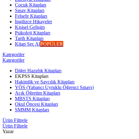
Çocuk Kitapları
Sınav Kitapları
Felsefe Kitapları
İngilizce Hikayeler
Kişisel Gelişim
Psikoloji Kitapları
Tarih Kitapları
Kitap Seç Al
POPÜLER
Kategoriler
Kategoriler
Diğer Hazırlık Kitapları
EKPSS Kitapları
Hakimlik ve Savcılık Kitapları
YÖS (Yabancı Uyruklu Öğrenci Sınavı)
Açık Öğretim Kitapları
MBSTS Kitapları
Okul Öncesi Kitapları
SMMM Kitapları
Ürün Filtrele
Ürün Filtrele
Yazar