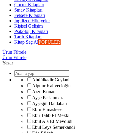
Çocuk Kitapları
Sınav Kitapları
Felsefe Kitapları
İngilizce Hikayeler
Kişisel Gelişim
Psikoloji Kitapları
Tarih Kitapları
Kitap Seç Al
POPÜLER
Ürün Filtrele
Ürün Filtrele
Yazar
Abdülkadir Geylani
Alpnur Kahvecioğlu
Arzu Konan
Ayşe Paslanmaz
Ayşegül Daldaban
Ebru Elmaskeser
Ebu Talib El-Mekki
Ebul Ala El-Mevdudi
Ebul Leys Semerkandi