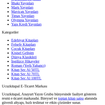
İthaki Yayınları
Martı Yayınları
Maviçatı Yayınları
Timaş Yayınları
Olympia Yayınları
Yapı Kredi Yayınları
Kategoriler
Edebiyat Kitapları
Felsefe Kitapları
Çocuk Kitapları
Kişisel Gelişim
Dünya Klasikleri
İngilizce Hikayeler
Roman (Yerli-Yabancı)
Kitap Seç Al 50TL
Kitap Seç Al 70TL
Kitap Seç Al 100TL
Ucuzkitapal E-Ticaret Markası
Ucuzkitapal, Anayurt Yayın Grubu bünyesinde faaliyet gösteren
resmi e-ticaret markasıdır. Bireysel ve
toptan kitap satışı
alanında
güvenli altyapı, hızlı teslimat ve etkin çözümler sunar.