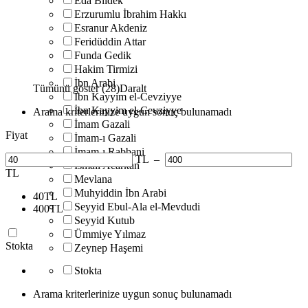
Eda Bildek
Erzurumlu İbrahim Hakkı
Esranur Akdeniz
Feridüddin Attar
Funda Gedik
Hakim Tirmizi
İbn Arabi
Tümünü göster (28)
Daralt
İbn Kayyim el-Cevziyye
İbn Kayyim el-Cevziyye
Arama kriterlerinize uygun sonuç bulunamadı
İmam Gazali
Fiyat
İmam-ı Gazali
İmam-ı Rabbani
TL
–
İsmail Acarkan
TL
Mevlana
Muhyiddin İbn Arabi
40
TL
Seyyid Ebul-Ala el-Mevdudi
400
TL
Seyyid Kutub
Ümmiye Yılmaz
Stokta
Zeynep Haşemi
Stokta
Arama kriterlerinize uygun sonuç bulunamadı