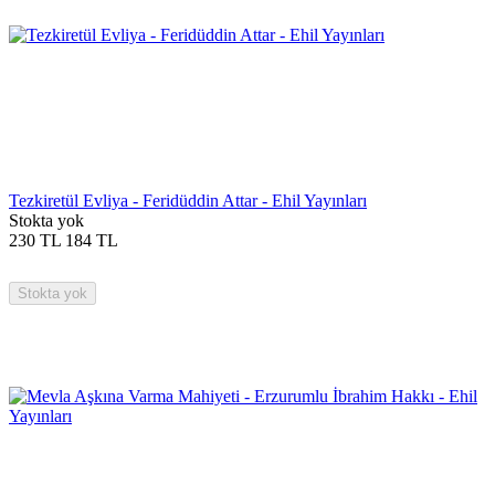
Tezkiretül Evliya - Feridüddin Attar - Ehil Yayınları
Stokta yok
230
TL
184
TL
Stokta yok