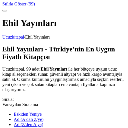
Sıfırla
Göster (99)
Ehil Yayınları
Ucuzkitapal
/
Ehil Yayınları
Ehil Yayınları - Türkiye'nin En Uygun
Fiyatlı Kitapçısı
Ucuzkitapal, 99 adet
Ehil Yayınları
ile her bütçeye uygun ucuz
kitap al seçenekleri sunar, güvenli altyapı ve hızlı kargo avantajıyla
satın al. Okuma kültürünü yaygınlaştırmak amacıyla seçkin eserleri,
yeni çıkan ve çok satan kitapları en avantajlı fiyatlarla kapınıza
ulaştırıyoruz.
Sırala:
Varsayılan Sıralama
Eskiden Yeniye
Ad (A'dan Z'ye)
Ad (Z'den A'ya)