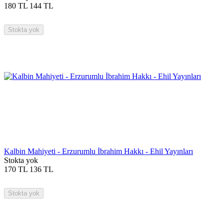
180
TL
144
TL
Stokta yok
Kalbin Mahiyeti - Erzurumlu İbrahim Hakkı - Ehil Yayınları
Stokta yok
170
TL
136
TL
Stokta yok