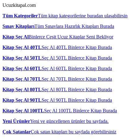
Ucuzkitapal.com
Tüm Kategoriler
Tüm kitap kategorilerine buradan ulaşabilirsin
Sınav Kitapları
Tüm Sınavlara Hazırlık Kitapları Burada
Kitap Seç Al
Binlerce Çeşit Ucuz Kitaplar Seni Bekliyor
Kitap Seç Al 40TL
Seç Al 40TL Binlerce Kitap Burada
Kitap Seç Al 50TL
Seç Al 50TL Binlerce Kitap Burada
Kitap Seç Al 60TL
Seç Al 60TL Binlerce Kitap Burada
Kitap Seç Al 70TL
Seç Al 70TL Binlerce Kitap Burada
Kitap Seç Al 80TL
Seç Al 80TL Binlerce Kitap Burada
Kitap Seç Al 90TL
Seç Al 90TL Binlerce Kitap Burada
Kitap Seç Al 100TL
Seç Al 100TL Binlerce Kitap Burada
Yeni Ürünler
Yeni ve güncellenen ürünler bu sayfada.
Çok Satanlar
Çok satan kitapları bu sayfada görebilirsiniz