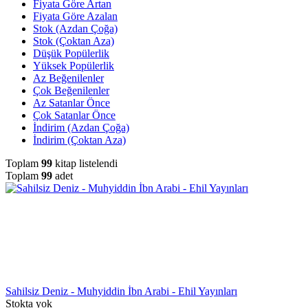
Fiyata Göre Artan
Fiyata Göre Azalan
Stok (Azdan Çoğa)
Stok (Çoktan Aza)
Düşük Popülerlik
Yüksek Popülerlik
Az Beğenilenler
Çok Beğenilenler
Az Satanlar Önce
Çok Satanlar Önce
İndirim (Azdan Çoğa)
İndirim (Çoktan Aza)
Toplam
99
kitap listelendi
Toplam
99
adet
Sahilsiz Deniz - Muhyiddin İbn Arabi - Ehil Yayınları
Stokta yok