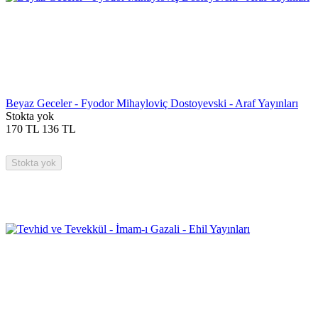
Beyaz Geceler - Fyodor Mihayloviç Dostoyevski - Araf Yayınları
Stokta yok
170
TL
136
TL
Stokta yok