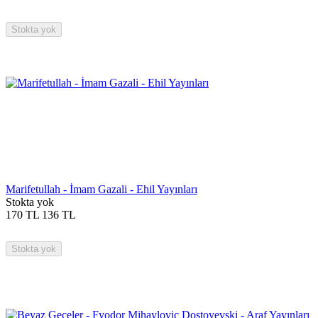
Stokta yok
Marifetullah - İmam Gazali - Ehil Yayınları
Stokta yok
170
TL
136
TL
Stokta yok