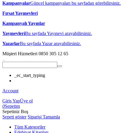
Kampanyalar
Güncel kampanyaları bu sayfadan görebilirsiniz.
Fırsat Yayınevleri
Kampanyalı Yayınlar
Yayınevleri
Bu sayfada Yayınevi arayabilirsiniz.
Yazarlar
Bu sayfada Yazar arayabilirsiniz.
Müşteri Hizmetleri
0850 305 12 65
_ec_start_typing
Account
Giriş Yap
Üye ol
0
Sepetim
Sepetiniz Boş
Sepeti göster
Siparişi Tamamla
Tüm Kategoriler
Edebiyat Kitapları