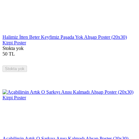
Halimiz İtten Beter Keyfimiz Paşada Yok Ahşap Poster (20x30)
Kirpi Poster
Stokta yok
50
TL
Stokta yok
Açabilirsin Artık O Şarkıyı Anısı Kalmadı Ahşap Poster (20x30)