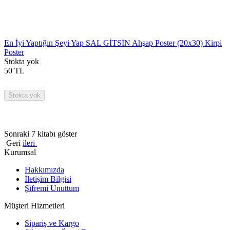
En İyi Yaptığın Şeyi Yap SAL GİTSİN Ahşap Poster (20x30) Kirpi
Poster
Stokta yok
50
TL
Stokta yok
Sonraki 7 kitabı göster
Geri
ileri
Kurumsal
Hakkımızda
İletişim Bilgisi
Şifremi Unuttum
Müşteri Hizmetleri
Sipariş ve Kargo