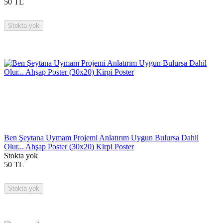
50
TL
Stokta yok
Ben Şeytana Uymam Projemi Anlatırım Uygun Bulursa Dahil
Olur... Ahşap Poster (30x20) Kirpi Poster
Stokta yok
50
TL
Stokta yok