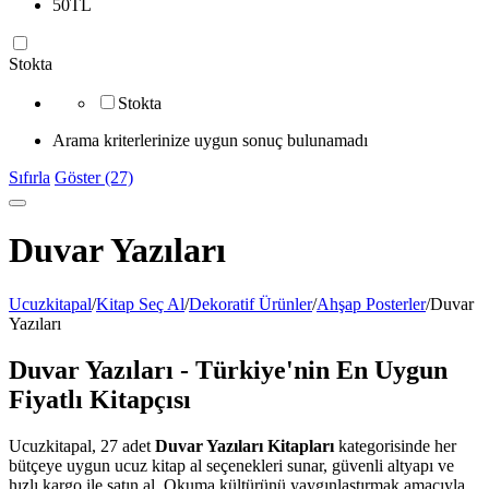
50
TL
Stokta
Stokta
Arama kriterlerinize uygun sonuç bulunamadı
Sıfırla
Göster (27)
Duvar Yazıları
Ucuzkitapal
/
Kitap Seç Al
/
Dekoratif Ürünler
/
Ahşap Posterler
/
Duvar
Yazıları
Duvar Yazıları - Türkiye'nin En Uygun
Fiyatlı Kitapçısı
Ucuzkitapal, 27 adet
Duvar Yazıları Kitapları
kategorisinde her
bütçeye uygun ucuz kitap al seçenekleri sunar, güvenli altyapı ve
hızlı kargo ile satın al. Okuma kültürünü yaygınlaştırmak amacıyla