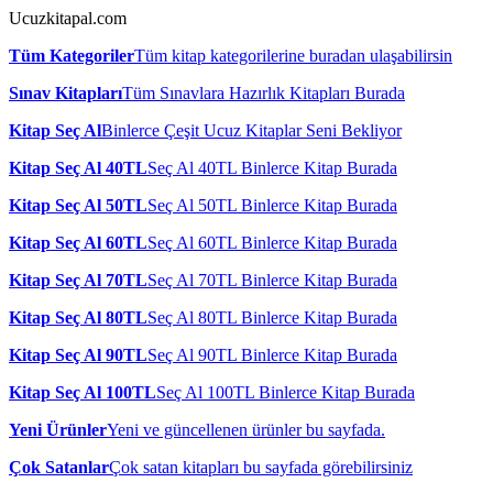
Ucuzkitapal.com
Tüm Kategoriler
Tüm kitap kategorilerine buradan ulaşabilirsin
Sınav Kitapları
Tüm Sınavlara Hazırlık Kitapları Burada
Kitap Seç Al
Binlerce Çeşit Ucuz Kitaplar Seni Bekliyor
Kitap Seç Al 40TL
Seç Al 40TL Binlerce Kitap Burada
Kitap Seç Al 50TL
Seç Al 50TL Binlerce Kitap Burada
Kitap Seç Al 60TL
Seç Al 60TL Binlerce Kitap Burada
Kitap Seç Al 70TL
Seç Al 70TL Binlerce Kitap Burada
Kitap Seç Al 80TL
Seç Al 80TL Binlerce Kitap Burada
Kitap Seç Al 90TL
Seç Al 90TL Binlerce Kitap Burada
Kitap Seç Al 100TL
Seç Al 100TL Binlerce Kitap Burada
Yeni Ürünler
Yeni ve güncellenen ürünler bu sayfada.
Çok Satanlar
Çok satan kitapları bu sayfada görebilirsiniz