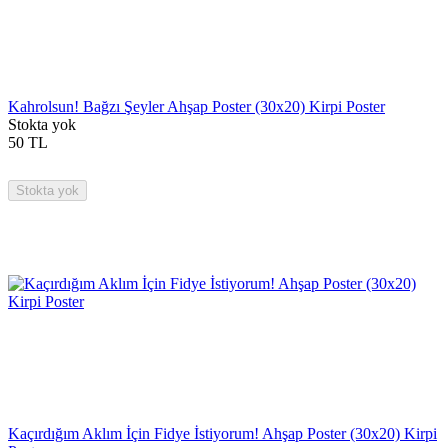
Kahrolsun! Bağzı Şeyler Ahşap Poster (30x20) Kirpi Poster
Stokta yok
50
TL
Stokta yok
Kaçırdığım Aklım İçin Fidye İstiyorum! Ahşap Poster (30x20) Kirpi