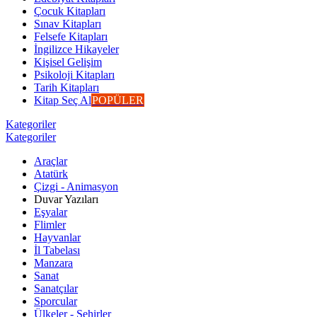
Çocuk Kitapları
Sınav Kitapları
Felsefe Kitapları
İngilizce Hikayeler
Kişisel Gelişim
Psikoloji Kitapları
Tarih Kitapları
Kitap Seç Al
POPÜLER
Kategoriler
Kategoriler
Araçlar
Atatürk
Çizgi - Animasyon
Duvar Yazıları
Eşyalar
Flimler
Hayvanlar
İl Tabelası
Manzara
Sanat
Sanatçılar
Sporcular
Ülkeler - Şehirler