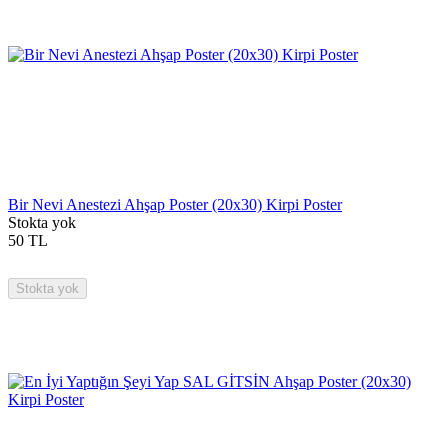
Bir Nevi Anestezi Ahşap Poster (20x30) Kirpi Poster
Stokta yok
50
TL
Stokta yok