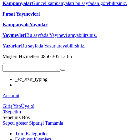
Kampanyalar
Güncel kampanyaları bu sayfadan görebilirsiniz.
Fırsat Yayınevleri
Kampanyalı Yayınlar
Yayınevleri
Bu sayfada Yayınevi arayabilirsiniz.
Yazarlar
Bu sayfada Yazar arayabilirsiniz.
Müşteri Hizmetleri
0850 305 12 65
_ec_start_typing
Account
Giriş Yap
Üye ol
0
Sepetim
Sepetiniz Boş
Sepeti göster
Siparişi Tamamla
Tüm Kategoriler
Edebiyat Kitapları