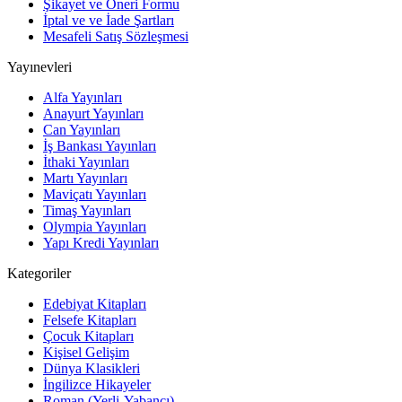
Şikayet ve Öneri Formu
İptal ve ve İade Şartları
Mesafeli Satış Sözleşmesi
Yayınevleri
Alfa Yayınları
Anayurt Yayınları
Can Yayınları
İş Bankası Yayınları
İthaki Yayınları
Martı Yayınları
Maviçatı Yayınları
Timaş Yayınları
Olympia Yayınları
Yapı Kredi Yayınları
Kategoriler
Edebiyat Kitapları
Felsefe Kitapları
Çocuk Kitapları
Kişisel Gelişim
Dünya Klasikleri
İngilizce Hikayeler
Roman (Yerli-Yabancı)