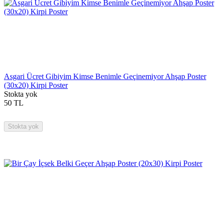
Asgari Ücret Gibiyim Kimse Benimle Geçinemiyor Ahşap Poster
(30x20) Kirpi Poster
Stokta yok
50
TL
Stokta yok