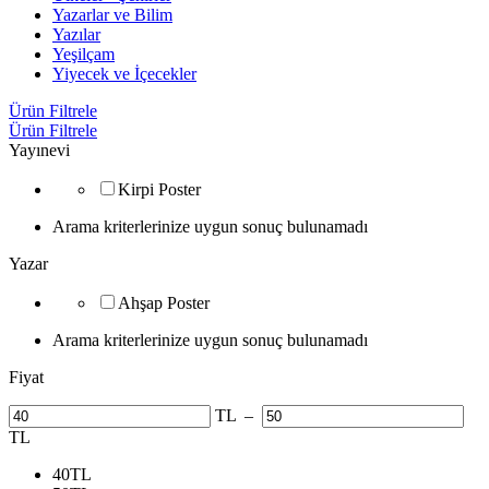
Yazarlar ve Bilim
Yazılar
Yeşilçam
Yiyecek ve İçecekler
Ürün Filtrele
Ürün Filtrele
Yayınevi
Kirpi Poster
Arama kriterlerinize uygun sonuç bulunamadı
Yazar
Ahşap Poster
Arama kriterlerinize uygun sonuç bulunamadı
Fiyat
TL
–
TL
40
TL