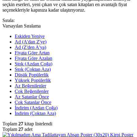
seçkin eserleri, yeni çıkan ve çok satan kitapları en avantajlı fiyat
seçenekleriyle kapınıza kadar ulaştırıyoruz.
Sırala:
Varsayılan Sıralama
Eskiden Yeniye
Ad (A'dan Z'ye)
Ad (Z'den A'ya)
Fiyata Göre Artan
Fiyata Göre Azalan
Stok (Azdan Çoğa)
Stok (Çoktan Aza)
Düşük Popülerlik
Yüksek Popülerlik
Az Beğenilenler
Çok Beğenilenler
Az Satanlar Önce
Çok Satanlar Önce
İndirim (Azdan Çoğa)
İndirim (Çoktan Aza)
Toplam
27
kitap listelendi
Toplam
27
adet