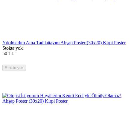
Yıkılmadım Ama Tadilattayım Ahşap Poster (30x20) Kirpi Poster
Stokta yok
50
TL
Stokta yok