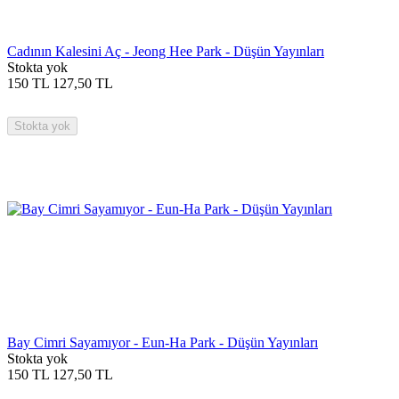
Cadının Kalesini Aç - Jeong Hee Park - Düşün Yayınları
Stokta yok
150
TL
127,50
TL
Stokta yok
Bay Cimri Sayamıyor - Eun-Ha Park - Düşün Yayınları
Stokta yok
150
TL
127,50
TL