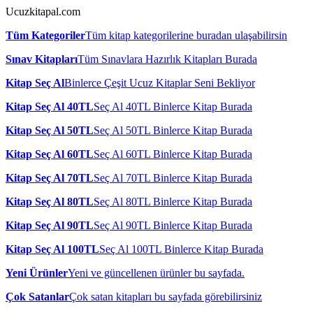
Ucuzkitapal.com
Tüm Kategoriler
Tüm kitap kategorilerine buradan ulaşabilirsin
Sınav Kitapları
Tüm Sınavlara Hazırlık Kitapları Burada
Kitap Seç Al
Binlerce Çeşit Ucuz Kitaplar Seni Bekliyor
Kitap Seç Al 40TL
Seç Al 40TL Binlerce Kitap Burada
Kitap Seç Al 50TL
Seç Al 50TL Binlerce Kitap Burada
Kitap Seç Al 60TL
Seç Al 60TL Binlerce Kitap Burada
Kitap Seç Al 70TL
Seç Al 70TL Binlerce Kitap Burada
Kitap Seç Al 80TL
Seç Al 80TL Binlerce Kitap Burada
Kitap Seç Al 90TL
Seç Al 90TL Binlerce Kitap Burada
Kitap Seç Al 100TL
Seç Al 100TL Binlerce Kitap Burada
Yeni Ürünler
Yeni ve güncellenen ürünler bu sayfada.
Çok Satanlar
Çok satan kitapları bu sayfada görebilirsiniz