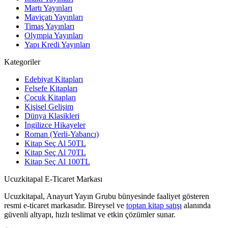
Martı Yayınları
Maviçatı Yayınları
Timaş Yayınları
Olympia Yayınları
Yapı Kredi Yayınları
Kategoriler
Edebiyat Kitapları
Felsefe Kitapları
Çocuk Kitapları
Kişisel Gelişim
Dünya Klasikleri
İngilizce Hikayeler
Roman (Yerli-Yabancı)
Kitap Seç Al 50TL
Kitap Seç Al 70TL
Kitap Seç Al 100TL
Ucuzkitapal E-Ticaret Markası
Ucuzkitapal, Anayurt Yayın Grubu bünyesinde faaliyet gösteren
resmi e-ticaret markasıdır. Bireysel ve
toptan kitap satışı
alanında
güvenli altyapı, hızlı teslimat ve etkin çözümler sunar.