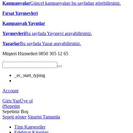
Kampanyalar
Güncel kampanyaları bu sayfadan görebilirsiniz.
Fırsat Yayınevleri
Kampanyalı Yayınlar
Yayınevleri
Bu sayfada Yayınevi arayabilirsiniz.
Yazarlar
Bu sayfada Yazar arayabilirsiniz.
Müşteri Hizmetleri
0850 305 12 65
_ec_start_typing
Account
Giriş Yap
Üye ol
0
Sepetim
Sepetiniz Boş
Sepeti göster
Siparişi Tamamla
Tüm Kategoriler
Edebiyat Kitapları