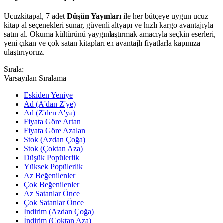
Ucuzkitapal, 7 adet
Düşün Yayınları
ile her bütçeye uygun ucuz
kitap al seçenekleri sunar, güvenli altyapı ve hızlı kargo avantajıyla
satın al. Okuma kültürünü yaygınlaştırmak amacıyla seçkin eserleri,
yeni çıkan ve çok satan kitapları en avantajlı fiyatlarla kapınıza
ulaştırıyoruz.
Sırala:
Varsayılan Sıralama
Eskiden Yeniye
Ad (A'dan Z'ye)
Ad (Z'den A'ya)
Fiyata Göre Artan
Fiyata Göre Azalan
Stok (Azdan Çoğa)
Stok (Çoktan Aza)
Düşük Popülerlik
Yüksek Popülerlik
Az Beğenilenler
Çok Beğenilenler
Az Satanlar Önce
Çok Satanlar Önce
İndirim (Azdan Çoğa)
İndirim (Çoktan Aza)