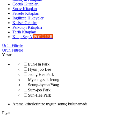
Çocuk Kitapları
Sınav Kitapları
Felsefe Kitapları
İngilizce Hikayeler
Kişisel Gelişim
Psikoloji Kitapları
Tarih Kitapları
Kitap Seç Al
POPÜLER
Ürün Filtrele
Ürün Filtrele
Yazar
Eun-Ha Park
Hyun-joo Lee
Jeong Hee Park
Myeong-suk Jeong
Seung-hyeon Yang
Sum-joo Park
Sun-Hee Park
Arama kriterlerinize uygun sonuç bulunamadı
Fiyat