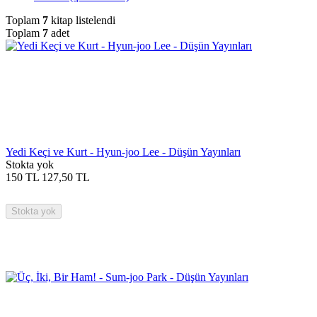
Toplam
7
kitap listelendi
Toplam
7
adet
Yedi Keçi ve Kurt - Hyun-joo Lee - Düşün Yayınları
Stokta yok
150
TL
127,50
TL
Stokta yok