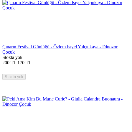
Çınarın Festival Günlüğü - Özlem Isıyel Yalçınkaya - Dinozor
Çocuk
Stokta yok
200
TL
170
TL
Stokta yok