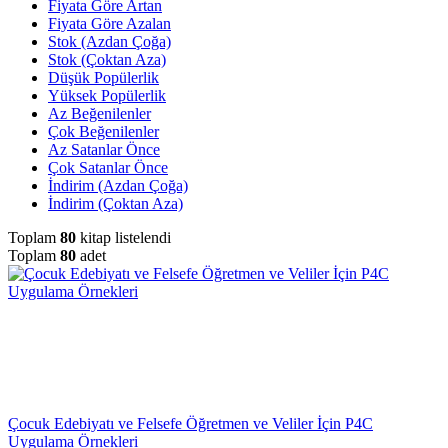
Fiyata Göre Artan
Fiyata Göre Azalan
Stok (Azdan Çoğa)
Stok (Çoktan Aza)
Düşük Popülerlik
Yüksek Popülerlik
Az Beğenilenler
Çok Beğenilenler
Az Satanlar Önce
Çok Satanlar Önce
İndirim (Azdan Çoğa)
İndirim (Çoktan Aza)
Toplam
80
kitap listelendi
Toplam
80
adet
Çocuk Edebiyatı ve Felsefe Öğretmen ve Veliler İçin P4C
Uygulama Örnekleri