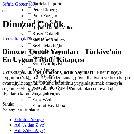
Patricia Laporte
Sıfırla
Göster (80)
Peter Ekberg
Pınar Yazgan
Dinozor Çocuk
Rebecca Solnit
Rejane Hamus-Vallee
Roser Calafell
Ucuzkitapal
/
Dinozor Çocuk
Sandrine Andrews
Sezin Mavioğlu
Dinozor Çocuk Yayınları - Türkiye'nin
Sophie Fromager
Stephanie Duval
En Uygun Fiyatlı Kitapçısı
Sven Nordqvist
Tove Jansson
Ucuzkitapal, 80 adet
Dinozor Çocuk Yayınları
ile her bütçeye
Ute Krause
uygun ucuz kitap al seçenekleri sunar, güvenli altyapı ve hızlı kargo
Violene Riefolo
avantajıyla satın al. Okuma kültürünü yaygınlaştırmak amacıyla
Vivet Pitelon Sparkes
seçkin eserleri, yeni çıkan ve çok satan kitapları en avantajlı
Yaşar Miraç
fiyatlarla kapınıza ulaştırıyoruz.
Zaro Weil
Sırala:
Zümrüt Bıyıklıoğlu
Varsayılan Sıralama
Eskiden Yeniye
Ad (A'dan Z'ye)
Ad (Z'den A'ya)