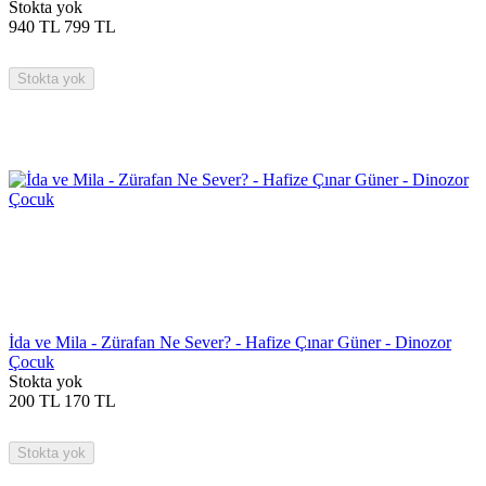
Stokta yok
940
TL
799
TL
Stokta yok
İda ve Mila - Zürafan Ne Sever? - Hafize Çınar Güner - Dinozor
Çocuk
Stokta yok
200
TL
170
TL
Stokta yok