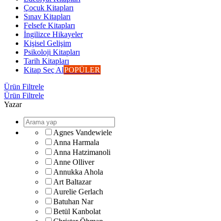
Çocuk Kitapları
Sınav Kitapları
Felsefe Kitapları
İngilizce Hikayeler
Kişisel Gelişim
Psikoloji Kitapları
Tarih Kitapları
Kitap Seç Al
POPÜLER
Ürün Filtrele
Ürün Filtrele
Yazar
Agnes Vandewiele
Anna Harmala
Anna Hatzimanoli
Anne Olliver
Annukka Ahola
Art Baltazar
Aurelie Gerlach
Batuhan Nar
Betül Kanbolat