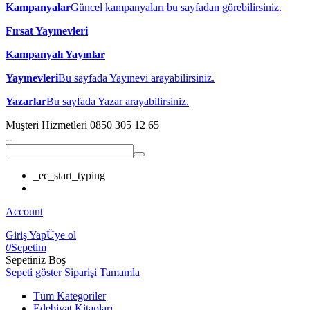
Kampanyalar
Güncel kampanyaları bu sayfadan görebilirsiniz.
Fırsat Yayınevleri
Kampanyalı Yayınlar
Yayınevleri
Bu sayfada Yayınevi arayabilirsiniz.
Yazarlar
Bu sayfada Yazar arayabilirsiniz.
Müşteri Hizmetleri
0850 305 12 65
_ec_start_typing
Account
Giriş Yap
Üye ol
0
Sepetim
Sepetiniz Boş
Sepeti göster
Siparişi Tamamla
Tüm Kategoriler
Edebiyat Kitapları