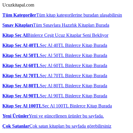
Ucuzkitapal.com
Tüm Kategoriler
Tüm kitap kategorilerine buradan ulaşabilirsin
Sınav Kitapları
Tüm Sınavlara Hazırlık Kitapları Burada
Kitap Seç Al
Binlerce Çeşit Ucuz Kitaplar Seni Bekliyor
Kitap Seç Al 40TL
Seç Al 40TL Binlerce Kitap Burada
Kitap Seç Al 50TL
Seç Al 50TL Binlerce Kitap Burada
Kitap Seç Al 60TL
Seç Al 60TL Binlerce Kitap Burada
Kitap Seç Al 70TL
Seç Al 70TL Binlerce Kitap Burada
Kitap Seç Al 80TL
Seç Al 80TL Binlerce Kitap Burada
Kitap Seç Al 90TL
Seç Al 90TL Binlerce Kitap Burada
Kitap Seç Al 100TL
Seç Al 100TL Binlerce Kitap Burada
Yeni Ürünler
Yeni ve güncellenen ürünler bu sayfada.
Çok Satanlar
Çok satan kitapları bu sayfada görebilirsiniz