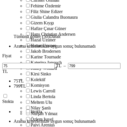
Christer Öhman
Fehime Özdemir
Filiz Shine Edizer
Giulia Calandra Buonaura
Gizem Kıygı
Hafize Çınar Güner
Hans Christian Andersen
Tümünü göster (50)
Daralt
Hazal Uzuner
Hazar Uzuner
Arama kriterlerinize uygun sonuç bulunamadı
Jakob Brodersen
Fiyat
Karine Tournade
Katerina Janouch
TL
–
Kathy Wollard
TL
Kirsi Sinko
Kolektif
75
TL
Komisyon
799
TL
Lewis Carroll
Linda Bertola
Stokta
Meltem Ulu
Nilay Şanlı
Stokta
Nurşah Yılmaz
Özlem Isıyel
Arama kriterlerinize uygun sonuç bulunamadı
Paivi Arenius