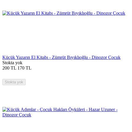
Küçük Yazarın El Kitabı - Zümrüt Bıyıklıoğlu - Dinozor Çocuk
Stokta yok
200
TL
170
TL
Stokta yok