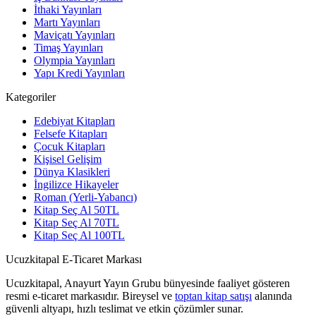
İthaki Yayınları
Martı Yayınları
Maviçatı Yayınları
Timaş Yayınları
Olympia Yayınları
Yapı Kredi Yayınları
Kategoriler
Edebiyat Kitapları
Felsefe Kitapları
Çocuk Kitapları
Kişisel Gelişim
Dünya Klasikleri
İngilizce Hikayeler
Roman (Yerli-Yabancı)
Kitap Seç Al 50TL
Kitap Seç Al 70TL
Kitap Seç Al 100TL
Ucuzkitapal E-Ticaret Markası
Ucuzkitapal, Anayurt Yayın Grubu bünyesinde faaliyet gösteren
resmi e-ticaret markasıdır. Bireysel ve
toptan kitap satışı
alanında
güvenli altyapı, hızlı teslimat ve etkin çözümler sunar.