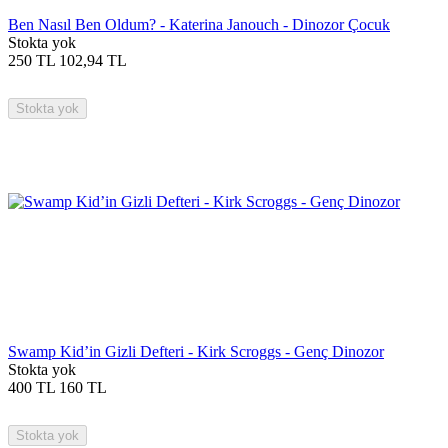
Ben Nasıl Ben Oldum? - Katerina Janouch - Dinozor Çocuk
Stokta yok
250
TL
102,94
TL
Stokta yok
Swamp Kid’in Gizli Defteri - Kirk Scroggs - Genç Dinozor
Stokta yok
400
TL
160
TL
Stokta yok