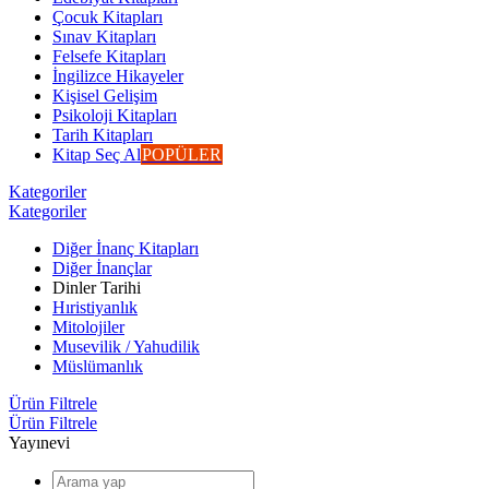
Çocuk Kitapları
Sınav Kitapları
Felsefe Kitapları
İngilizce Hikayeler
Kişisel Gelişim
Psikoloji Kitapları
Tarih Kitapları
Kitap Seç Al
POPÜLER
Kategoriler
Kategoriler
Diğer İnanç Kitapları
Diğer İnançlar
Dinler Tarihi
Hıristiyanlık
Mitolojiler
Musevilik / Yahudilik
Müslümanlık
Ürün Filtrele
Ürün Filtrele
Yayınevi