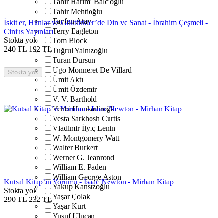
Tahir Harimi Balcıoğlu
Tahir Mehtioğlu
Tayfun Atay
İskitler, Hunlar ve Göktürkler’de Din ve Sanat - İbrahim Çeşmeli -
Terry Eagleton
Cinius Yayınları
Stokta yok
Tom Block
240
TL
192
TL
Tuğrul Yalnızoğlu
Turan Dursun
Ugo Monneret De Villard
Stokta yok
Ümit Aktı
Ümit Özdemir
V. V. Barthold
Vehbi Hacıkadiroğlu
Vesta Sarkhosh Curtis
Vladimir İlyiç Lenin
W. Montgomery Watt
Walter Burkert
Werner G. Jeanrond
William E. Paden
William George Aston
Kutsal Kitap’ın Yorumu - Isaac Newton - Mirhan Kitap
Yakup Kansızoğlu
Stokta yok
Yaşar Çolak
290
TL
232
TL
Yaşar Kurt
Yusuf Ulucan