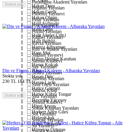
Paradigma Akademi Yayınları
Stokta yok
Hakan Dura
Pegasus Yayınları
Hakan Gezik
Phoenix Yayınevi
Hakan Olgun
Pınar Yayınları
Halil Aydınalp
Post Yayınevi
Halis Çetin
Pozitif Yayınları
Halit Ahmet Çiftçi
Rağbet Yayınları
Halit Bülbül
Ravza Yayınları
Hamza Adıyaman
Ruh ve Madde Yayınları
Hans Mol
Sağlam Yayınevi
Harun Dündar Karahan
Sarmal Kitabevi
Harun Kolçak
Say Yayınları
Din ve Finans - Ahmad Kaleem - Albaraka Yayınları
Haşa
Sentez Yayınları
Stokta yok
Hasan Dinç
Sinemis Yayınları
230
TL
184
TL
Hasan Laçin
Sınır Ötesi Yayınları
Hatice Görmez
Sınırsız Kitap
Hatice Kübra Tongar
Stokta yok
Şira Yayınları
Hayrettin Yücesoy
Siyasal Kitabevi
Henri Arvon
Sokak Kitapları Yayınları
Herbert Allen Giles
Sol Yayınları
Hidayet Işık
Sonçağ Yayınları
Hilmi Türkoğlu
Su Yayınevi
Hümeyra Özturan
Tavaslı Yayınları