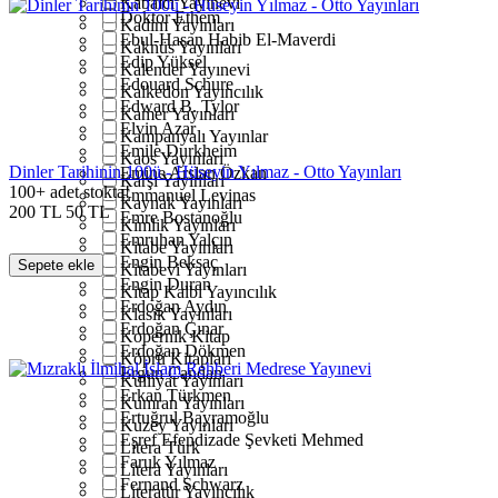
Kabalcı Yayınevi
Doktor Ethem
Kadim Yayınları
Ebul-Hasan Habib El-Maverdi
Kaknüs Yayınları
Edip Yüksel
Kalender Yayınevi
Edouard Schure
Kalkedon Yayıncılık
Edward B. Tylor
Kamer Yayınları
Elvin Azar
Kampanyalı Yayınlar
Emile Durkheim
Kaos Yayınları
Dinler Tarihinin 100ü - Hüseyin Yılmaz - Otto Yayınları
Emine Arslan Özkan
Karşı Yayınları
100+ adet stokta!
Emmanuel Levinas
Kaynak Yayınları
200
TL
50
TL
Emre Bostanoğlu
Kimlik Yayınları
Emruhan Yalçın
Kitabe Yayınları
Engin Beksaç
Sepete ekle
Kitabevi Yayınları
Engin Duran
Kitap Kalbi Yayıncılık
Erdoğan Aydın
Klasik Yayınları
Erdoğan Çınar
Kopernik Kitap
Erdoğan Dökmen
Köprü Kitapları
Ergun Candan
Külliyat Yayınları
Erkan Türkmen
Kumran Yayınları
Ertuğrul Bayramoğlu
Kuzey Yayınları
Eşref Efendizade Şevketi Mehmed
Litera Türk
Faruk Yılmaz
Litera Yayınları
Fernand Schwarz
Literatür Yayıncılık