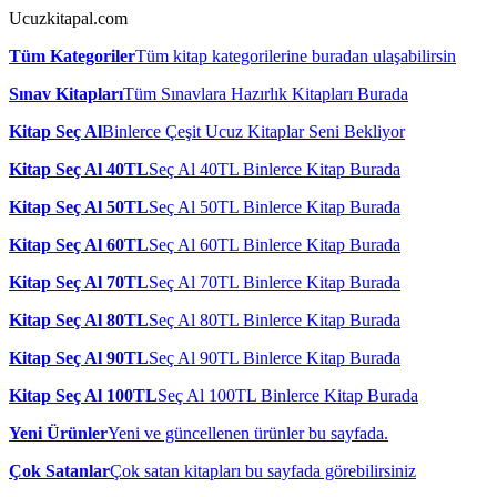
Ucuzkitapal.com
Tüm Kategoriler
Tüm kitap kategorilerine buradan ulaşabilirsin
Sınav Kitapları
Tüm Sınavlara Hazırlık Kitapları Burada
Kitap Seç Al
Binlerce Çeşit Ucuz Kitaplar Seni Bekliyor
Kitap Seç Al 40TL
Seç Al 40TL Binlerce Kitap Burada
Kitap Seç Al 50TL
Seç Al 50TL Binlerce Kitap Burada
Kitap Seç Al 60TL
Seç Al 60TL Binlerce Kitap Burada
Kitap Seç Al 70TL
Seç Al 70TL Binlerce Kitap Burada
Kitap Seç Al 80TL
Seç Al 80TL Binlerce Kitap Burada
Kitap Seç Al 90TL
Seç Al 90TL Binlerce Kitap Burada
Kitap Seç Al 100TL
Seç Al 100TL Binlerce Kitap Burada
Yeni Ürünler
Yeni ve güncellenen ürünler bu sayfada.
Çok Satanlar
Çok satan kitapları bu sayfada görebilirsiniz