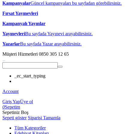
Kampanyalar
Güncel kampanyaları bu sayfadan görebilirsiniz.
Fırsat Yayınevleri
Kampanyalı Yayınlar
Yayınevleri
Bu sayfada Yayınevi arayabilirsiniz.
Yazarlar
Bu sayfada Yazar arayabilirsiniz.
Müşteri Hizmetleri
0850 305 12 65
_ec_start_typing
Account
Giriş Yap
Üye ol
0
Sepetim
Sepetiniz Boş
Sepeti göster
Siparişi Tamamla
Tüm Kategoriler
Edebiyat Kitapları