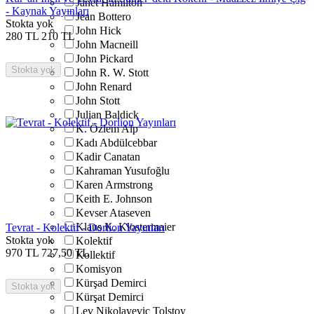
Janet Hamilton
- Kaynak Yayınları
Jean Bottero
Stokta yok
John Hick
280
TL
210
TL
John Macneill
John Pickard
Stokta yok
John R. W. Stott
John Renard
John Stott
Julian Baldick
K. Özlem Alp
Kadı Abdülcebbar
Kadir Canatan
Kahraman Yusufoğlu
Karen Armstrong
Keith E. Johnson
Kevser Ataseven
Klaus K. Klostermaier
Tevrat - Kolektif - Dorlion Yayınları
Stokta yok
Kolektif
970
TL
727,50
TL
Kollektif
Komisyon
Kürşad Demirci
Stokta yok
Kürşat Demirci
Lev Nikolayeviç Tolstoy