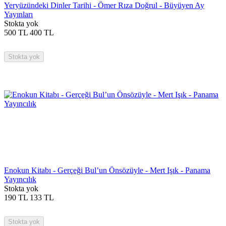
Yeryüzündeki Dinler Tarihi - Ömer Rıza Doğrul - Büyüyen Ay
Yayınları
Stokta yok
500
TL
400
TL
Stokta yok
Enokun Kitabı - Gerçeği Bul’un Önsözüyle - Mert Işık - Panama
Yayıncılık
Stokta yok
190
TL
133
TL
Stokta yok