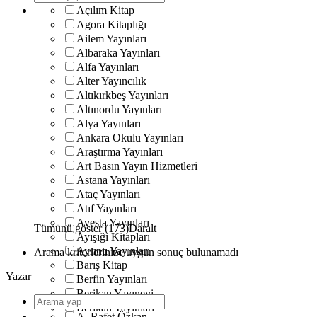
Açılım Kitap
Agora Kitaplığı
Ailem Yayınları
Albaraka Yayınları
Alfa Yayınları
Alter Yayıncılık
Altıkırkbeş Yayınları
Altınordu Yayınları
Alya Yayınları
Ankara Okulu Yayınları
Araştırma Yayınları
Art Basın Yayın Hizmetleri
Astana Yayınları
Ataç Yayınları
Atıf Yayınları
Avesta Yayınları
Tümünü göster (173)
Daralt
Ayışığı Kitapları
Ayrıntı Yayınları
Arama kriterlerinize uygun sonuç bulunamadı
Barış Kitap
Yazar
Berfin Yayınları
Berikan Yayınevi
Berikan Yayınları
A. Rafet Özkan