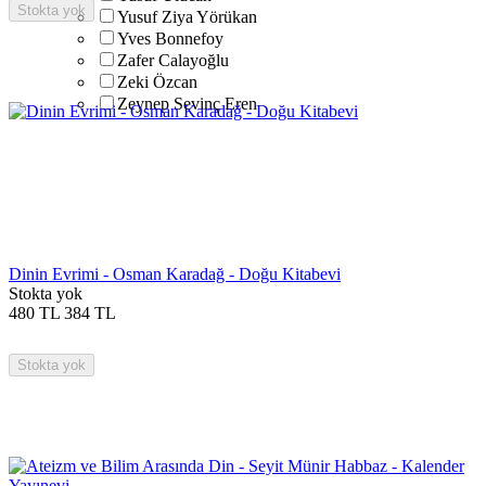
Stokta yok
Yusuf Ziya Yörükan
Yves Bonnefoy
Zafer Calayoğlu
Zeki Özcan
Zeynep Sevinç Eren
Dinin Evrimi - Osman Karadağ - Doğu Kitabevi
Stokta yok
480
TL
384
TL
Stokta yok