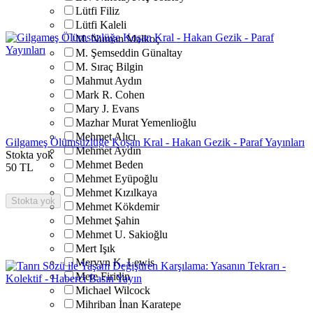
Lütfi Filiz
Lütfi Kaleli
M. Numan Malkoç
M. Şemseddin Günaltay
M. Sıraç Bilgin
Mahmut Aydın
Mark R. Cohen
Mary J. Evans
Mazhar Murat Yemenlioğlu
Mehmet Alıcı
Gilgameş Ölümsüzlüğe Koşan Kral - Hakan Gezik - Paraf Yayınları
Mehmet Aydın
Stokta yok
Mehmet Beden
50
TL
Mehmet Eyüpoğlu
Mehmet Kızılkaya
Stokta yok
Mehmet Kökdemir
Mehmet Şahin
Mehmet U. Sakioğlu
Mert Işık
Mervyn K. Lewis
Mete Firidin
Michael Wilcock
Mihriban İnan Karatepe