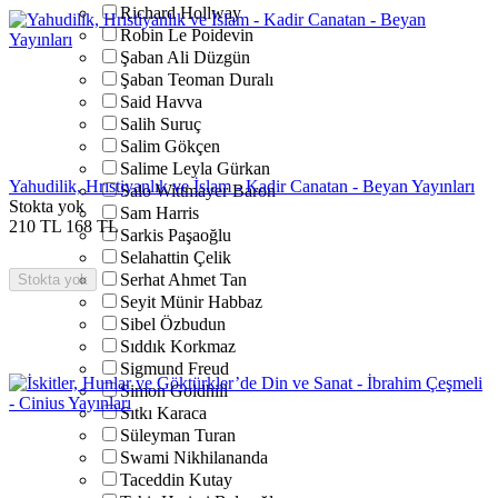
Richard Hollway
Robin Le Poidevin
Şaban Ali Düzgün
Şaban Teoman Duralı
Said Havva
Salih Suruç
Salim Gökçen
Salime Leyla Gürkan
Yahudilik, Hrıstiyanlık ve İslam - Kadir Canatan - Beyan Yayınları
Salo Wittmayer Baron
Stokta yok
Sam Harris
210
TL
168
TL
Sarkis Paşaoğlu
Selahattin Çelik
Serhat Ahmet Tan
Stokta yok
Seyit Münir Habbaz
Sibel Özbudun
Sıddık Korkmaz
Sigmund Freud
Simon Goldhill
Sıtkı Karaca
Süleyman Turan
Swami Nikhilananda
Taceddin Kutay