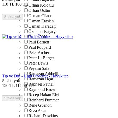
110
TL
100
TL
Orhan Koloğlu
Orhan Üstün
Osman Cilacı
Stokta yok
Osman Eraslan
Osman Karadağ
Özdemir Başargan
Özgür Yıldız
Paul Barnett
Paul Poupard
Peter Archer
Peter L. Berger
Peter Lewis
Peyami Safa
Ramazan Adıbelli
Tıp ve Din - Ümit Özdemir - Hayykitap
Ramazan Uçar
Stokta yok
Raphael Pathai
150
TL
112,50
TL
Raymond Brow
Recep Hakan Elçi
Stokta yok
Reinhard Pummer
Rene Guenon
Reza Aslan
Richard Dawkins