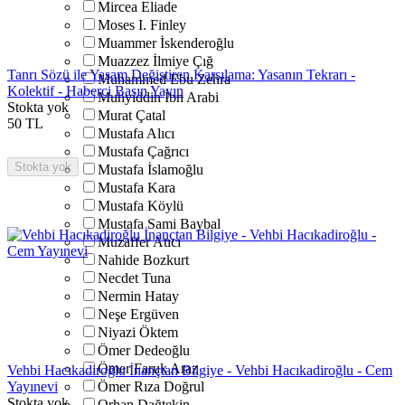
Mircea Eliade
Moses I. Finley
Muammer İskenderoğlu
Muazzez İlmiye Çığ
Tanrı Sözü ile Yaşam Değiştiren Karşılama: Yasanın Tekrarı -
Muhammed Ebu Zehra
Kolektif - Haberci Basın Yayın
Muhyiddin İbn Arabi
Stokta yok
Murat Çatal
50
TL
Mustafa Alıcı
Mustafa Çağrıcı
Stokta yok
Mustafa İslamoğlu
Mustafa Kara
Mustafa Köylü
Mustafa Sami Baybal
Muzaffer Atıcı
Nahide Bozkurt
Necdet Tuna
Nermin Hatay
Neşe Ergüven
Niyazi Öktem
Ömer Dedeoğlu
Ömer Faruk Araz
Vehbi Hacıkadiroğlu İnançtan Bilgiye - Vehbi Hacıkadiroğlu - Cem
Yayınevi
Ömer Rıza Doğrul
Stokta yok
Orhan Dağtekin