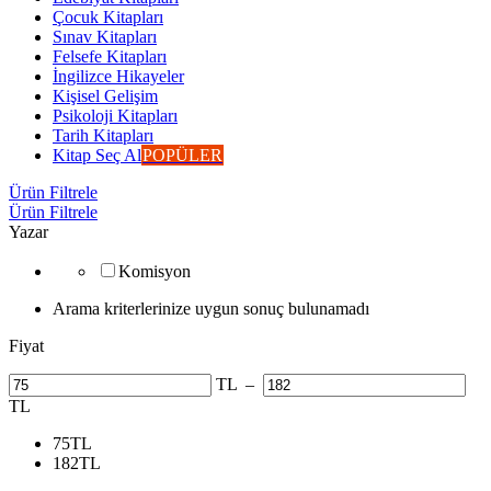
Çocuk Kitapları
Sınav Kitapları
Felsefe Kitapları
İngilizce Hikayeler
Kişisel Gelişim
Psikoloji Kitapları
Tarih Kitapları
Kitap Seç Al
POPÜLER
Ürün Filtrele
Ürün Filtrele
Yazar
Komisyon
Arama kriterlerinize uygun sonuç bulunamadı
Fiyat
TL
–
TL
75
TL
182
TL