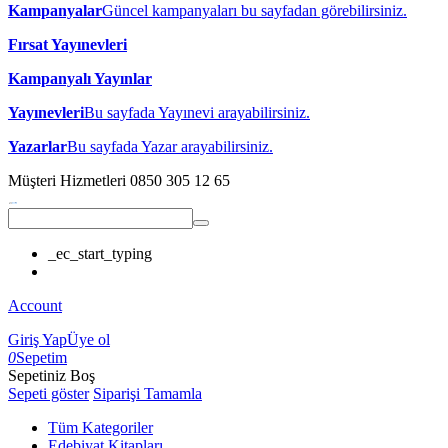
Kampanyalar
Güncel kampanyaları bu sayfadan görebilirsiniz.
Fırsat Yayınevleri
Kampanyalı Yayınlar
Yayınevleri
Bu sayfada Yayınevi arayabilirsiniz.
Yazarlar
Bu sayfada Yazar arayabilirsiniz.
Müşteri Hizmetleri
0850 305 12 65
_ec_start_typing
Account
Giriş Yap
Üye ol
0
Sepetim
Sepetiniz Boş
Sepeti göster
Siparişi Tamamla
Tüm Kategoriler
Edebiyat Kitapları