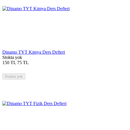
Dinamo TYT Kimya Ders Defteri
Stokta yok
150
TL
75
TL
Stokta yok