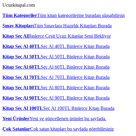
Ucuzkitapal.com
Tüm Kategoriler
Tüm kitap kategorilerine buradan ulaşabilirsin
Sınav Kitapları
Tüm Sınavlara Hazırlık Kitapları Burada
Kitap Seç Al
Binlerce Çeşit Ucuz Kitaplar Seni Bekliyor
Kitap Seç Al 40TL
Seç Al 40TL Binlerce Kitap Burada
Kitap Seç Al 50TL
Seç Al 50TL Binlerce Kitap Burada
Kitap Seç Al 60TL
Seç Al 60TL Binlerce Kitap Burada
Kitap Seç Al 70TL
Seç Al 70TL Binlerce Kitap Burada
Kitap Seç Al 80TL
Seç Al 80TL Binlerce Kitap Burada
Kitap Seç Al 90TL
Seç Al 90TL Binlerce Kitap Burada
Kitap Seç Al 100TL
Seç Al 100TL Binlerce Kitap Burada
Yeni Ürünler
Yeni ve güncellenen ürünler bu sayfada.
Çok Satanlar
Çok satan kitapları bu sayfada görebilirsiniz