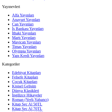
Yayınevleri
Alfa Yayınları
Anayurt Yayınları
Can Yayınları
İş Bankası Yayınları
İthaki Yayınları
Martı Yayınları
Maviçatı Yayınları
Timaş Yayınları
Olympia Yayınları
Yapı Kredi Yayınları
Kategoriler
Edebiyat Kitapları
Felsefe Kitapları
Çocuk Kitapları
Kişisel Gelişim
Dünya Klasikleri
İngilizce Hikayeler
Roman (Yerli-Yabancı)
Kitap Seç Al 50TL
Kitap Seç Al 70TL